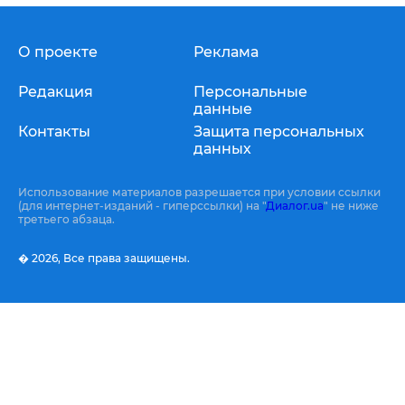
О проекте
Реклама
Редакция
Персональные
данные
Контакты
Защита персональных
данных
Использование материалов разрешается при условии ссылки
(для интернет-изданий - гиперссылки) на "
Диалог.ua
" не ниже
третьего абзаца.
� 2026,
Все права защищены.