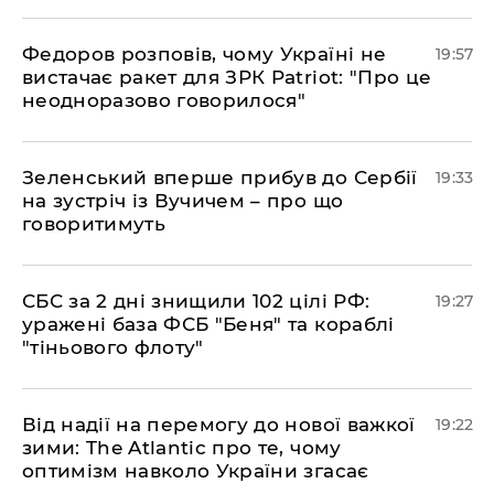
​Федоров розповів, чому Україні не
19:57
вистачає ракет для ЗРК Patriot: "Про це
неодноразово говорилося"
​Зеленський вперше прибув до Сербії
19:33
на зустріч із Вучичем – про що
говоритимуть
​СБС за 2 дні знищили 102 цілі РФ:
19:27
уражені база ФСБ "Беня" та кораблі
"тіньового флоту"
​Від надії на перемогу до нової важкої
19:22
зими: The Atlantic про те, чому
оптимізм навколо України згасає