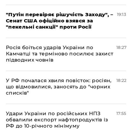
​"Путін перевіряє рішучість Заходу", –
19:13
Сенат США офіційно взявся за
"пекельні санкції" проти Росії
​Росія боїться ударів України по
18:27
Камчатці та терміново посилює захист
підводних човнів
​У РФ почалася хвиля повісток: росіян,
18:22
що відмовилися, заносять до "чорних
списків"
​Удари України по російських НПЗ
17:55
обвалили експорт нафтопродуктів із
РФ до 10-річного мінімуму