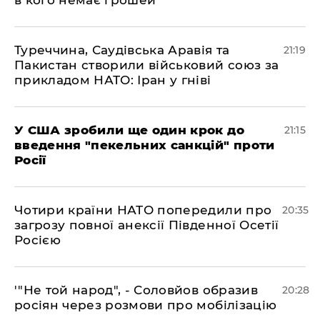
в кого немає грошей"
​Туреччина, Саудівська Аравія та
21:19
Пакистан створили військовий союз за
прикладом НАТО: Іран у гніві
​У США зробили ще один крок до
21:15
введення "пекельних санкцій" проти
Росії
​Чотири країни НАТО попередили про
20:35
загрозу повної анексії Південної Осетії
Росією
​'"Не той народ", - Соловйов образив
20:28
росіян через розмови про мобілізацію