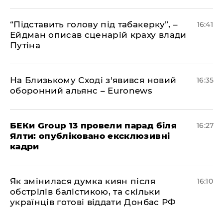
​“Підставить голову під табакерку”, –
16:41
Ейдман описав сценарій краху влади
Путіна
На Близькому Сході з'явився новий
16:35
оборонний альянс – Euronews
БЕКи Group 13 провели парад біля
16:27
Ялти: опубліковано ексклюзивні
кадри
Як змінилася думка киян після
16:10
обстрілів балістикою, та скільки
українців готові віддати Донбас РФ