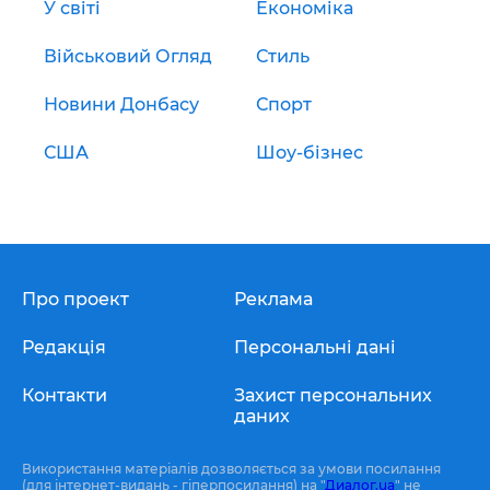
У світі
Економіка
Військовий Огляд
Стиль
Новини Донбасу
Спорт
США
Шоу-бізнес
Про проект
Реклама
Редакція
Персональні дані
Контакти
Захист персональних
даних
Використання матеріалів дозволяється за умови посилання
(для інтернет-видань - гіперпосилання) на "
Диалог.ua
" не