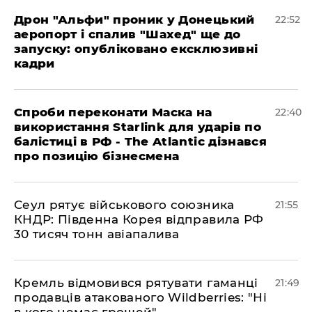
​Дрон "Альфи" проник у Донецький
22:52
аеропорт і спалив "Шахед" ще до
запуску: опубліковано ексклюзивні
кадри
​Спроби переконати Маска на
22:40
використання Starlink для ударів по
балістиці в РФ - The Atlantic дізнався
про позицію бізнесмена
​Сеул рятує військового союзника
21:55
КНДР: Південна Корея відправила РФ
30 тисяч тонн авіапалива
​Кремль відмовився рятувати гаманці
21:49
продавців атакованого Wildberries: "Ні