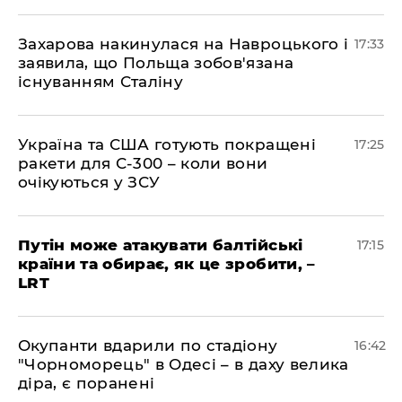
​Захарова накинулася на Навроцького і
17:33
заявила, що Польща зобов'язана
існуванням Сталіну
​Україна та США готують покращені
17:25
ракети для С-300 – коли вони
очікуються у ЗСУ
​Путін може атакувати балтійські
17:15
країни та обирає, як це зробити, –
LRT
​Окупанти вдарили по стадіону
16:42
"Чорноморець" в Одесі – в даху велика
діра, є поранені