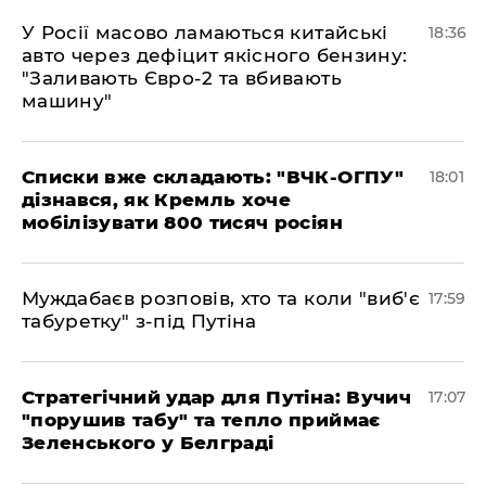
У Росії масово ламаються китайські
18:36
авто через дефіцит якісного бензину:
"Заливають Євро-2 та вбивають
машину"
Списки вже складають: "ВЧК-ОГПУ"
18:01
дізнався, як Кремль хоче
мобілізувати 800 тисяч росіян
Муждабаєв розповів, хто та коли "виб'є
17:59
табуретку" з-під Путіна
Стратегічний удар для Путіна: Вучич
17:07
"порушив табу" та тепло приймає
Зеленського у Белграді