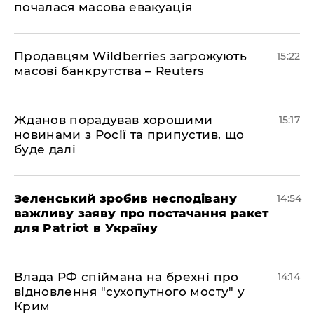
почалася масова евакуація
Продавцям Wildberries загрожують
15:22
масові банкрутства – Reuters
Жданов порадував хорошими
15:17
новинами з Росії та припустив, що
буде далі
Зеленський зробив несподівану
14:54
важливу заяву про постачання ракет
для Patriot в Україну
Влада РФ спіймана на брехні про
14:14
відновлення "сухопутного мосту" у
Крим