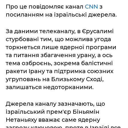
Про це повідомляє канал
CNN
з
посиланням на ізраїльські джерела.
За даними телеканалу, в Єрусалимі
стурбовані тим, що можлива угода
торкнеться лише ядерної програми
та питання збагачення урану, а ось
тема озброєнь, зокрема балістичні
ракети Ірану та підтримка союзних
угруповань на Близькому Сході,
залишаться недоторканими.
Джерела каналу зазначають, що
ізраїльський прем'єр Біньямін
Нетаньяху вважає саме ядерну
загрозу ключовою, проте в Ізраїлі все