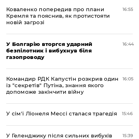
Коваленко попередив про плани
16:55
Кремля та пояснив, як протистояти
новій загрозі
У Болгарію вторгся ударний
16:44
безпілотник і вибухнув біля
газопроводу
Командир РДК Капустін розкрив один
16:05
із "секретів" Путіна, знання якого
допоможе закінчити війну
У сім'ї Ліонеля Мессі сталася трагедія
15:46
У Геленджику після сильних вибухів
15:39