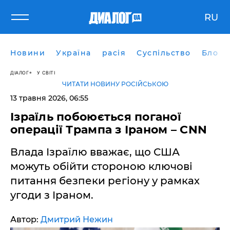
RU
Новини
Україна
расія
Суспільство
Блоги
ДІАЛОГ
У СВІТІ
ЧИТАТИ НОВИНУ РОСІЙСЬКОЮ
13 травня 2026, 06:55
Ізраїль побоюється поганої
операції Трампа з Іраном – CNN
Влада Ізраїлю вважає, що США
можуть обійти стороною ключові
питання безпеки регіону у рамках
угоди з Іраном.
Автор:
Дмитрий Нежин