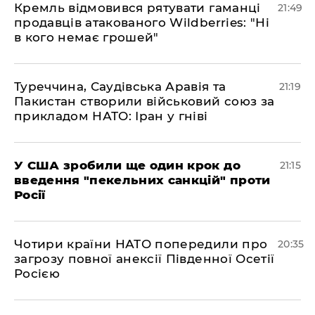
​Кремль відмовився рятувати гаманці
21:49
продавців атакованого Wildberries: "Ні
в кого немає грошей"
​Туреччина, Саудівська Аравія та
21:19
Пакистан створили військовий союз за
прикладом НАТО: Іран у гніві
​У США зробили ще один крок до
21:15
введення "пекельних санкцій" проти
Росії
​Чотири країни НАТО попередили про
20:35
загрозу повної анексії Південної Осетії
Росією