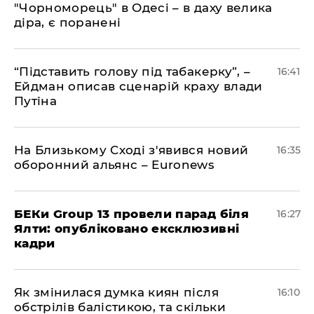
"Чорноморець" в Одесі – в даху велика
діра, є поранені
​“Підставить голову під табакерку”, –
16:41
Ейдман описав сценарій краху влади
Путіна
На Близькому Сході з'явився новий
16:35
оборонний альянс – Euronews
БЕКи Group 13 провели парад біля
16:27
Ялти: опубліковано ексклюзивні
кадри
Як змінилася думка киян після
16:10
обстрілів балістикою, та скільки