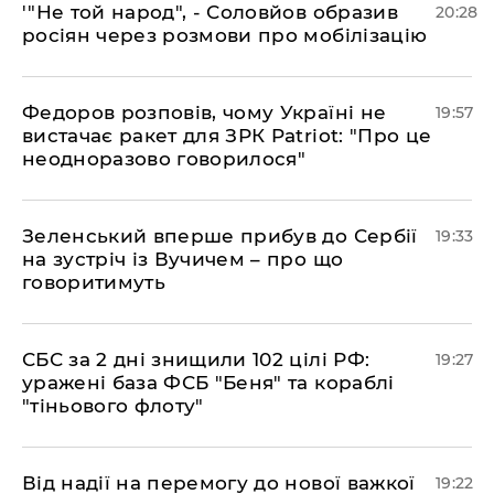
​'"Не той народ", - Соловйов образив
20:28
росіян через розмови про мобілізацію
​Федоров розповів, чому Україні не
19:57
вистачає ракет для ЗРК Patriot: "Про це
неодноразово говорилося"
​Зеленський вперше прибув до Сербії
19:33
на зустріч із Вучичем – про що
говоритимуть
​СБС за 2 дні знищили 102 цілі РФ:
19:27
уражені база ФСБ "Беня" та кораблі
"тіньового флоту"
​Від надії на перемогу до нової важкої
19:22