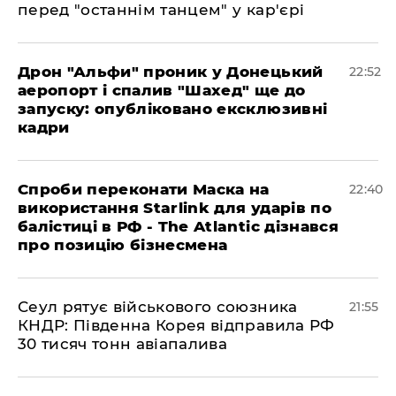
перед "останнім танцем" у кар'єрі
​Дрон "Альфи" проник у Донецький
22:52
аеропорт і спалив "Шахед" ще до
запуску: опубліковано ексклюзивні
кадри
​Спроби переконати Маска на
22:40
використання Starlink для ударів по
балістиці в РФ - The Atlantic дізнався
про позицію бізнесмена
​Сеул рятує військового союзника
21:55
КНДР: Південна Корея відправила РФ
30 тисяч тонн авіапалива