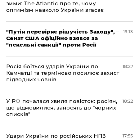
зими: The Atlantic про те, чому
оптимізм навколо України згасає
​"Путін перевіряє рішучість Заходу", –
19:13
Сенат США офіційно взявся за
"пекельні санкції" проти Росії
​Росія боїться ударів України по
18:27
Камчатці та терміново посилює захист
підводних човнів
​У РФ почалася хвиля повісток: росіян,
18:22
що відмовилися, заносять до "чорних
списків"
​Удари України по російських НПЗ
17:55