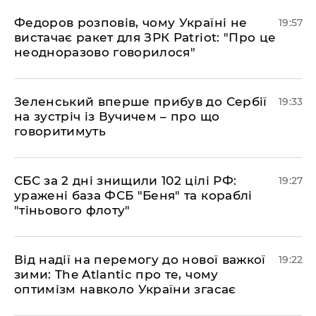
​Федоров розповів, чому Україні не
19:57
вистачає ракет для ЗРК Patriot: "Про це
неодноразово говорилося"
​Зеленський вперше прибув до Сербії
19:33
на зустріч із Вучичем – про що
говоритимуть
​СБС за 2 дні знищили 102 цілі РФ:
19:27
уражені база ФСБ "Беня" та кораблі
"тіньового флоту"
​Від надії на перемогу до нової важкої
19:22
зими: The Atlantic про те, чому
оптимізм навколо України згасає