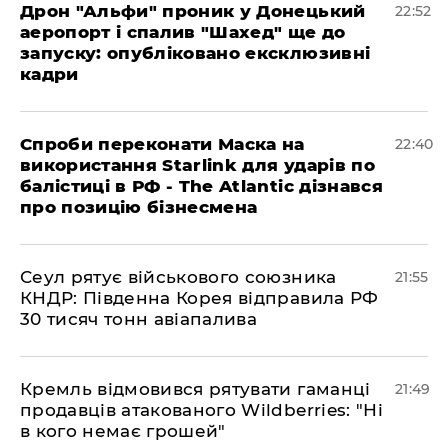
​Дрон "Альфи" проник у Донецький
22:52
аеропорт і спалив "Шахед" ще до
запуску: опубліковано ексклюзивні
кадри
​Спроби переконати Маска на
22:40
використання Starlink для ударів по
балістиці в РФ - The Atlantic дізнався
про позицію бізнесмена
​Сеул рятує військового союзника
21:55
КНДР: Південна Корея відправила РФ
30 тисяч тонн авіапалива
​Кремль відмовився рятувати гаманці
21:49
продавців атакованого Wildberries: "Ні
в кого немає грошей"