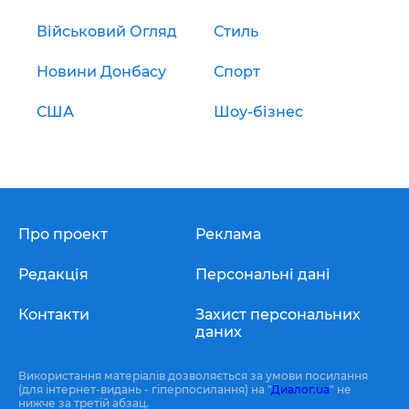
Військовий Огляд
Стиль
Новини Донбасу
Спорт
США
Шоу-бізнес
Про проект
Реклама
Редакція
Персональні дані
Контакти
Захист персональних
даних
Використання матеріалів дозволяється за умови посилання
(для інтернет-видань - гіперпосилання) на "
Диалог.ua
" не
нижче за третій абзац.