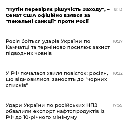
​"Путін перевіряє рішучість Заходу", –
19:13
Сенат США офіційно взявся за
"пекельні санкції" проти Росії
​Росія боїться ударів України по
18:27
Камчатці та терміново посилює захист
підводних човнів
​У РФ почалася хвиля повісток: росіян,
18:22
що відмовилися, заносять до "чорних
списків"
​Удари України по російських НПЗ
17:55
обвалили експорт нафтопродуктів із
РФ до 10-річного мінімуму