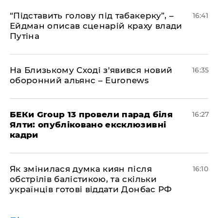
​“Підставить голову під табакерку”, –
16:41
Ейдман описав сценарій краху влади
Путіна
На Близькому Сході з'явився новий
16:35
оборонний альянс – Euronews
БЕКи Group 13 провели парад біля
16:27
Ялти: опубліковано ексклюзивні
кадри
Як змінилася думка киян після
16:10
обстрілів балістикою, та скільки
українців готові віддати Донбас РФ