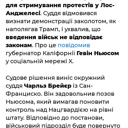
для стримування протестів у Лос-
Анджелесі
. Суддя відмовився
визнати демонстрації заколотом, як
наполягав Трамп, і ухвалив, що
введення військ не відповідає
законам
. Про це
повідомив
губернатор Каліфорнії
Гевін Ньюсом
у соціальній мережі X.
Судове рішення виніс окружний
суддя
Чарльз Брейєр
із Сан-
Франциско. Він задовольнив позов
Ньюсома, який вимагав поновити
контроль над Нацгвардією на рівні
штату. Відповідно до постанови,
військовий підрозділ буде повернуто