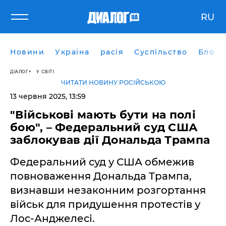
RU
Новини
Україна
расія
Суспільство
Блоги
ДІАЛОГ
У СВІТІ
ЧИТАТИ НОВИНУ РОСІЙСЬКОЮ
13 червня 2025, 13:59
"Військові мають бути на полі
бою", – Федеральний суд США
заблокував дії Дональда Трампа
Федеральний суд у США обмежив
повноваження Дональда Трампа,
визнавши незаконним розгортання
військ для придушення протестів у
Лос-Анджелесі.