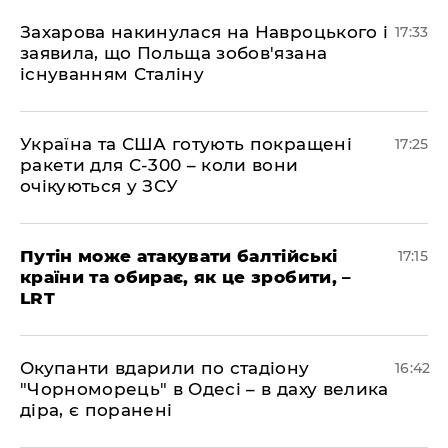
​Захарова накинулася на Навроцького і
17:33
заявила, що Польща зобов'язана
існуванням Сталіну
​Україна та США готують покращені
17:25
ракети для С-300 – коли вони
очікуються у ЗСУ
​Путін може атакувати балтійські
17:15
країни та обирає, як це зробити, –
LRT
​Окупанти вдарили по стадіону
16:42
"Чорноморець" в Одесі – в даху велика
діра, є поранені