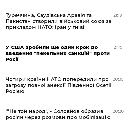
​Туреччина, Саудівська Аравія та
21:19
Пакистан створили військовий союз за
прикладом НАТО: Іран у гніві
​У США зробили ще один крок до
21:15
введення "пекельних санкцій" проти
Росії
​Чотири країни НАТО попередили про
20:35
загрозу повної анексії Південної Осетії
Росією
​'"Не той народ", - Соловйов образив
20:28
росіян через розмови про мобілізацію