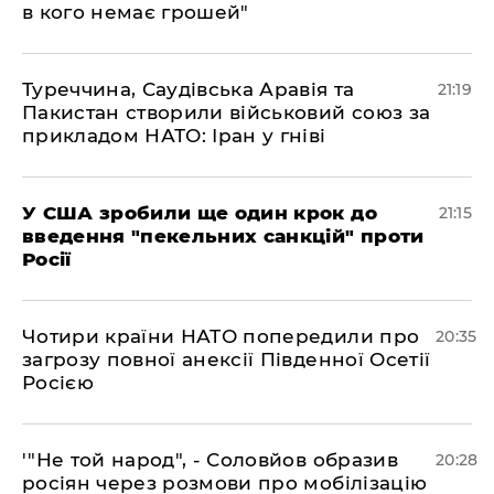
в кого немає грошей"
​Туреччина, Саудівська Аравія та
21:19
Пакистан створили військовий союз за
прикладом НАТО: Іран у гніві
​У США зробили ще один крок до
21:15
введення "пекельних санкцій" проти
Росії
​Чотири країни НАТО попередили про
20:35
загрозу повної анексії Південної Осетії
Росією
​'"Не той народ", - Соловйов образив
20:28
росіян через розмови про мобілізацію