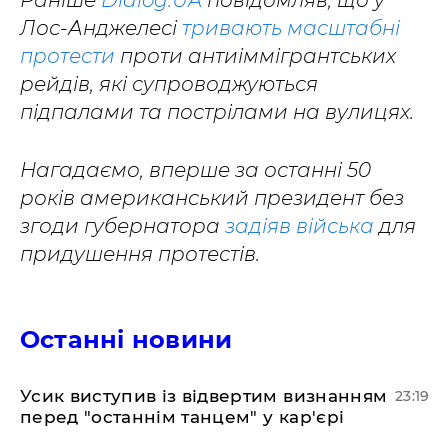
Раніше
Dialog.UA
повідомляв, що у
Лос-Анджелесі
тривають масштабні
протести
проти антиіммігрантських
рейдів, які супроводжуються
підпалами та пострілами на вулицях.
Нагадаємо, вперше за останні 50
років американський президент без
згоди губернатора
задіяв війська
для
придушення протестів.
Останні новини
​Усик виступив із відвертим визнанням
23:19
перед "останнім танцем" у кар'єрі