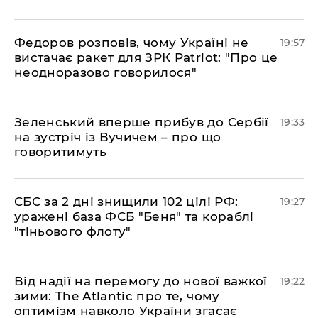
​Федоров розповів, чому Україні не
19:57
вистачає ракет для ЗРК Patriot: "Про це
неодноразово говорилося"
​Зеленський вперше прибув до Сербії
19:33
на зустріч із Вучичем – про що
говоритимуть
​СБС за 2 дні знищили 102 цілі РФ:
19:27
уражені база ФСБ "Беня" та кораблі
"тіньового флоту"
​Від надії на перемогу до нової важкої
19:22
зими: The Atlantic про те, чому
оптимізм навколо України згасає