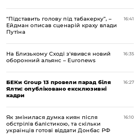
​“Підставить голову під табакерку”, –
16:41
Ейдман описав сценарій краху влади
Путіна
На Близькому Сході з'явився новий
16:35
оборонний альянс – Euronews
БЕКи Group 13 провели парад біля
16:27
Ялти: опубліковано ексклюзивні
кадри
Як змінилася думка киян після
16:10
обстрілів балістикою, та скільки
українців готові віддати Донбас РФ