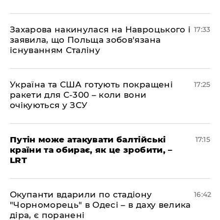
​Захарова накинулася на Навроцького і
17:33
заявила, що Польща зобов'язана
існуванням Сталіну
​Україна та США готують покращені
17:25
ракети для С-300 – коли вони
очікуються у ЗСУ
​Путін може атакувати балтійські
17:15
країни та обирає, як це зробити, –
LRT
​Окупанти вдарили по стадіону
16:42
"Чорноморець" в Одесі – в даху велика
діра, є поранені