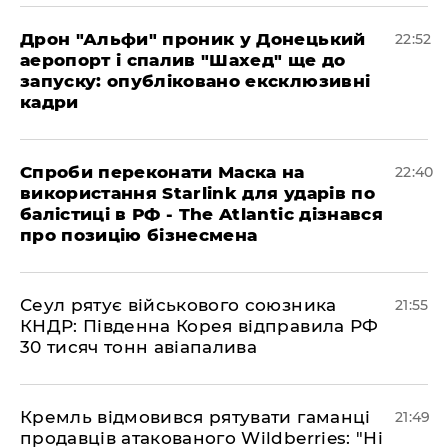
​Дрон "Альфи" проник у Донецький
22:52
аеропорт і спалив "Шахед" ще до
запуску: опубліковано ексклюзивні
кадри
​Спроби переконати Маска на
22:40
використання Starlink для ударів по
балістиці в РФ - The Atlantic дізнався
про позицію бізнесмена
​Сеул рятує військового союзника
21:55
КНДР: Південна Корея відправила РФ
30 тисяч тонн авіапалива
​Кремль відмовився рятувати гаманці
21:49
продавців атакованого Wildberries: "Ні