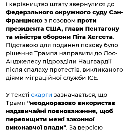
і керівництво штату звернулися до
Федерального окружного суду Сан-
Франциско
з позовом
проти
президента США, глави Пентагону
та міністра оборони Піта Хегсета
.
Підставою для подання позову було
рішення Трампа направити до Лос-
Анджелесу підрозділи Нацгвардії
після спалаху протестів, викликаного
діями міграційної служби ICE.
У тексті
скарги
зазначається, що
Трамп
"неодноразово використав
надзвичайні повноваження, щоб
перевищити межі законної
виконавчої влади"
. За версією