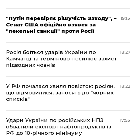
​"Путін перевіряє рішучість Заходу", –
19:13
Сенат США офіційно взявся за
"пекельні санкції" проти Росії
​Росія боїться ударів України по
18:27
Камчатці та терміново посилює захист
підводних човнів
​У РФ почалася хвиля повісток: росіян,
18:22
що відмовилися, заносять до "чорних
списків"
​Удари України по російських НПЗ
17:55
обвалили експорт нафтопродуктів із
РФ до 10-річного мінімуму