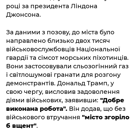
році за президента Ліндона
Джонсона.
За даними з позову, до міста було
направлено близько двох тисяч
військовослужбовців Національної
гвардії та сімсот морських піхотинців.
Вони застосовували сльозогінний газ
і світлошумові гранати для розгону
демонстрантів. Дональд Трамп, у
свою чергу, висловив задоволення
діями військових, заявивши:
"Добре
виконана робота".
Він додав, що без
військового втручання
"місто згоріло
б вщент"
.