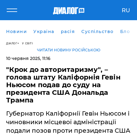
RU
Новини
Україна
расія
Суспільство
Блоги
ДІАЛОГ
У СВІТІ
ЧИТАТИ НОВИНУ РОСІЙСЬКОЮ
10 червня 2025, 11:16
"Крок до авторитаризму", –
голова штату Каліфорнія Гевін
Ньюсом подав до суду на
президента США Дональда
Трампа
Губернатор Каліфорнії Гевін Ньюсом і
чиновники місцевої адміністрації
подали позов проти президента США