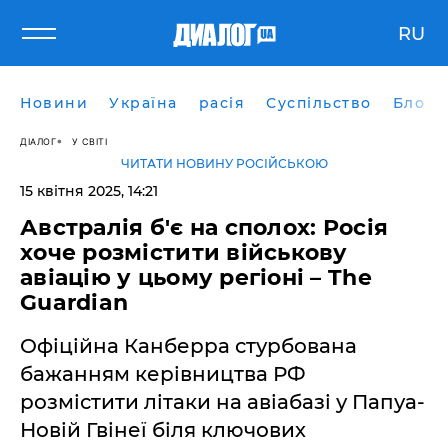
RU
Новини
Україна
расія
Суспільство
Блоги
ДІАЛОГ
У СВІТІ
ЧИТАТИ НОВИНУ РОСІЙСЬКОЮ
15 квітня 2025, 14:21
Австралія б'є на сполох: Росія
хоче розмістити військову
авіацію у цьому регіоні – The
Guardian
Офіційна Канберра стурбована
бажанням керівництва РФ
розмістити літаки на авіабазі у Папуа-
Новій Гвінеї біля ключових