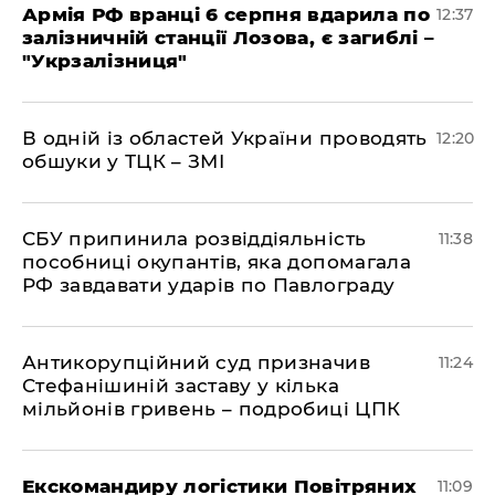
Армія РФ вранці 6 серпня вдарила по
12:37
залізничній станції Лозова, є загиблі –
"Укрзалізниця"
В одній із областей України проводять
12:20
обшуки у ТЦК – ЗМІ
СБУ припинила розвіддіяльність
11:38
пособниці окупантів, яка допомагала
РФ завдавати ударів по Павлограду
Антикорупційний суд призначив
11:24
Стефанішиній заставу у кілька
мільйонів гривень – подробиці ЦПК
Екскомандиру логістики Повітряних
11:09