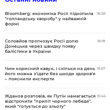
Bloomberg: економіка Росії підхопила
16:20
"голландську хворобу" у найважчій
формі
Соловйов прогнозує Росії долю
16:18
Донецька через швидку появу
балістики в України
Чим корисний кавун, і скільки на день
15:57
його можна з'їдати без шкоди здоров'я
– пояснили експерти
Жданов розповів, як Путін намагається
15:44
відстрочити "приліт чорного лебедя",
який "готується до зльоту"