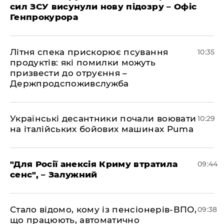
сил ЗСУ висунули нову підозру – Офіс
Генпрокурора
Літня спека прискорює псування
10:35
продуктів: які помилки можуть
призвести до отруєння –
Держпродспоживслужба
Українські десантники почали воювати
10:29
на італійських бойових машинах Puma
"Для Росії анексія Криму втратила
09:44
сенс", – Залужний
Стало відомо, кому із пенсіонерів-ВПО,
09:38
що працюють, автоматично