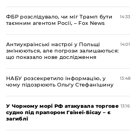
ФБР розслідувало, чи міг Трамп бути
14:33
таємним агентом Росії, – Fox News
Антиукраїнські настрої у Польщі
14:01
змінюються, але погрози залишаються:
що показало нове дослідження
НАБУ розсекретило інформацію, у
13:48
чому підозрюють Ольгу Стефанішину
У Чорному морі РФ атакувала торгове
13:16
судно під прапором Гвінеї-Бісау – є
загиблі