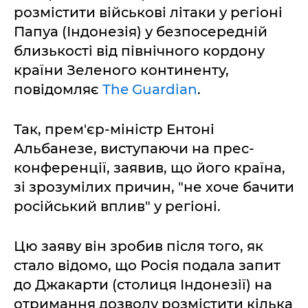
розмістити військові літаки у регіоні
Папуа (Індонезія) у безпосередній
близькості від північного кордону
країни Зеленого континенту,
повідомляє
The Guardian
.
Так, прем'єр-міністр Ентоні
Альбанезе, виступаючи на прес-
конференції, заявив, що його країна,
зі зрозумілих причин, "не хоче бачити
російський вплив" у регіоні.
Цю заяву він зробив після того, як
стало відомо, що Росія подала запит
до Джакарти (столиця Індонезії) на
отримання дозволу розмістити кілька