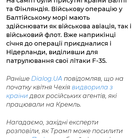
На саміті були присутні країни Балтії
та Фінляндія. Військову операцію у
Балтійському морі мають
здійснювати як військова авіація, так і
військовий флот. Вже наприкінці
січня до операції приєдналися і
Нідерланди, виділивши для
патрулювання свої літаки F-35.
Раніше
Dialog.UA
повідомляв, що на
початку квітня Чехія
видворила з
країни
двох російських агентів, які
працювали на Кремль.
Нагадаємо, західні експерти
розповіли, як Трамп може посилити