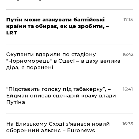
​Путін може атакувати балтійські
17:15
країни та обирає, як це зробити, –
LRT
​Окупанти вдарили по стадіону
16:42
"Чорноморець" в Одесі – в даху велика
діра, є поранені
​“Підставить голову під табакерку”, –
16:41
Ейдман описав сценарій краху влади
Путіна
На Близькому Сході з'явився новий
16:35
оборонний альянс – Euronews