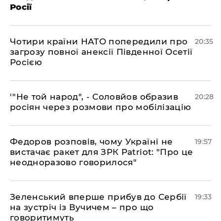
Росії
​Чотири країни НАТО попередили про
20:35
загрозу повної анексії Південної Осетії
Росією
​'"Не той народ", - Соловйов образив
20:28
росіян через розмови про мобілізацію
​Федоров розповів, чому Україні не
19:57
вистачає ракет для ЗРК Patriot: "Про це
неодноразово говорилося"
​Зеленський вперше прибув до Сербії
19:33
на зустріч із Вучичем – про що
говоритимуть