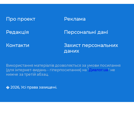
Про проект
Реклама
Редакція
Персональні дані
Контакти
Захист персональних
даних
Використання матеріалів дозволяється за умови посилання
(для інтернет-видань - гіперпосилання) на "
Диалог.ua
" не
нижче за третій абзац.
� 2026,
Усі права захищені.