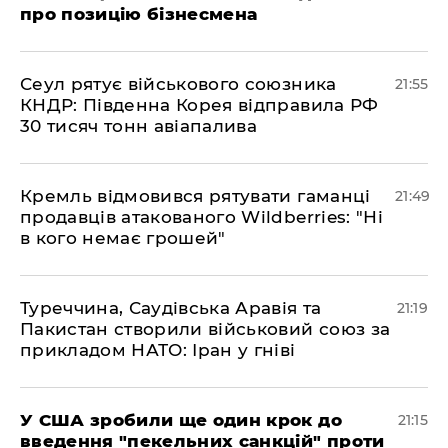
про позицію бізнесмена
​Сеул рятує військового союзника
21:55
КНДР: Південна Корея відправила РФ
30 тисяч тонн авіапалива
​Кремль відмовився рятувати гаманці
21:49
продавців атакованого Wildberries: "Ні
в кого немає грошей"
​Туреччина, Саудівська Аравія та
21:19
Пакистан створили військовий союз за
прикладом НАТО: Іран у гніві
​У США зробили ще один крок до
21:15
введення "пекельних санкцій" проти