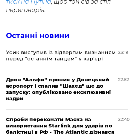
тиск на Путіна
, щоб той сів за стіл
переговорів.
Останні новини
​Усик виступив із відвертим визнанням
23:19
перед "останнім танцем" у кар'єрі
​Дрон "Альфи" проник у Донецький
22:52
аеропорт і спалив "Шахед" ще до
запуску: опубліковано ексклюзивні
кадри
​Спроби переконати Маска на
22:40
використання Starlink для ударів по
балістиці в РФ - The Atlantic дізнався