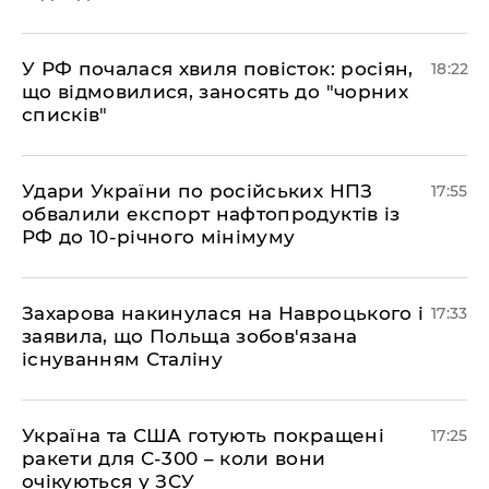
​У РФ почалася хвиля повісток: росіян,
18:22
що відмовилися, заносять до "чорних
списків"
​Удари України по російських НПЗ
17:55
обвалили експорт нафтопродуктів із
РФ до 10-річного мінімуму
​Захарова накинулася на Навроцького і
17:33
заявила, що Польща зобов'язана
існуванням Сталіну
​Україна та США готують покращені
17:25
ракети для С-300 – коли вони
очікуються у ЗСУ