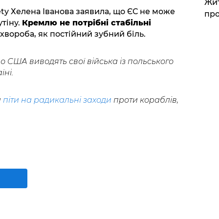
Жит
ety Хелена Іванова заявила, що ЄС не може
про
утіну.
Кремлю не потрібні стабільні
як хвороба, як постійний зубний біль.
о США виводять свої війська із польського
їні.
й
піти на радикальні заходи
проти кораблів,