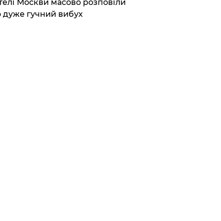
елі Москви масово розповіли
 дуже гучний вибух