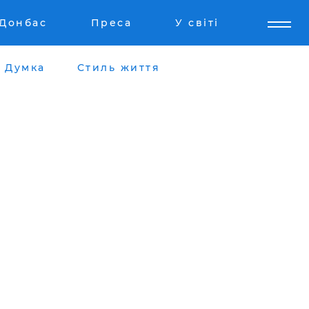
Донбас
Преса
У світі
Думка
Стиль життя