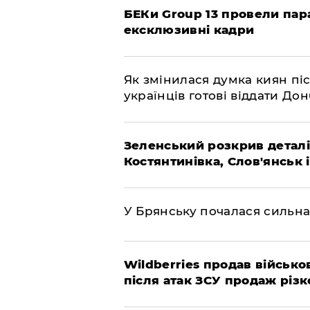
БЕКи Group 13 провели пар
ексклюзивні кадри
Як змінилася думка киян піс
українців готові віддати До
Зеленський розкрив деталі
Костянтинівка, Слов'янськ 
У Брянську почалася сильна
Wildberries продав військов
після атак ЗСУ продаж різк