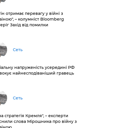
ін отримає перевагу у війні з
аїною", – колумніст Bloomberg
теріг Захід від помилки
Сеть
іальну напруженість усередині РФ
вокує найнесподіваніший гравець
Сеть
ва стратегія Кремля", – експерти
снили слова Мірошника про війну з
аїною