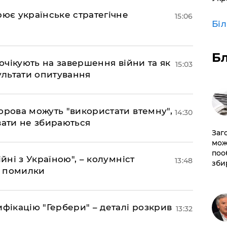
рює українське стратегічне
15:06
Бі
Б
 очікують на завершення війни та як
15:03
езультати опитування
орова можуть "використати втемну",
14:30
вати не збираються
Заг
мож
поо
йні з Україною", – колумніст
13:48
зби
д помилки
фікацію "Гербери" – деталі розкрив
13:32