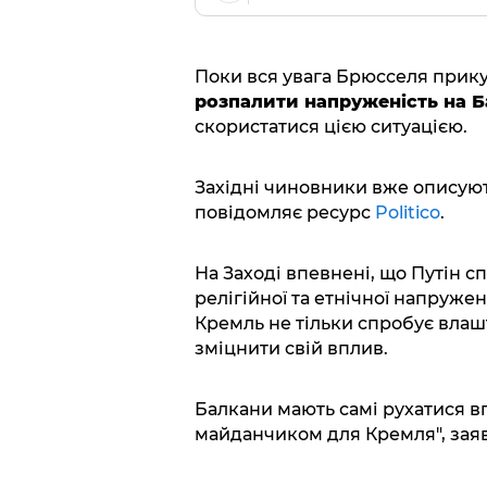
Поки вся увага Брюсселя прику
розпалити напруженість на 
скористатися цією ситуацією.
Західні чиновники вже описують
повідомляє ресурс
Politico
.
На Заході впевнені, що Путін 
релігійної та етнічної напруже
Кремль не тільки спробує влаш
зміцнити свій вплив.
Балкани мають самі рухатися вп
майданчиком для Кремля", заяв