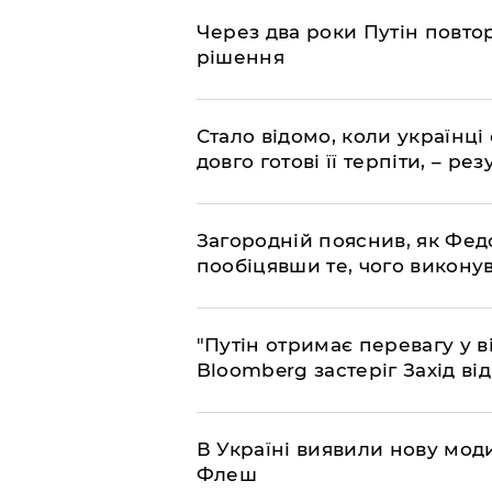
Через два роки Путін повто
рішення
Стало відомо, коли українці
довго готові її терпіти, – р
Загородній пояснив, як Фед
пообіцявши те, чого викону
"Путін отримає перевагу у ві
Bloomberg застеріг Захід ві
В Україні виявили нову моди
Флеш