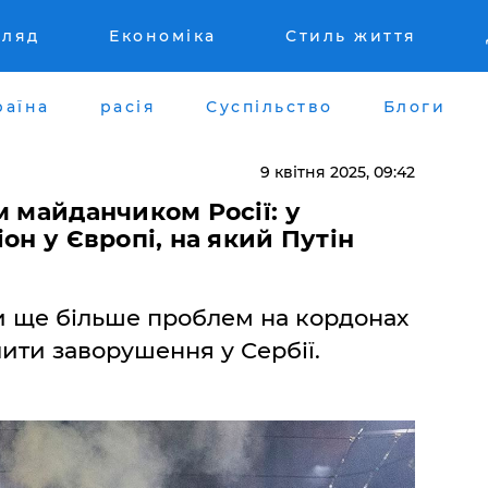
гляд
Економіка
Стиль життя
раїна
расія
Суспільство
Блоги
9 квітня 2025, 09:42
м майданчиком Росії: у
он у Європі, на який Путін
и ще більше проблем на кордонах
ити заворушення у Сербії.