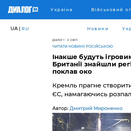
Україна
Військовий о
UA |
RU
Новини
Ук
ДІАЛОГ
У СВІТІ
ЧИТАТИ НОВИНУ РОСІЙСЬКОЮ
Інакше будуть ігрови
Британії знайшли регі
поклав око
Кремль прагне створит
ЄС, намагаючись розпал
Автор:
Дмитрий Мироненко