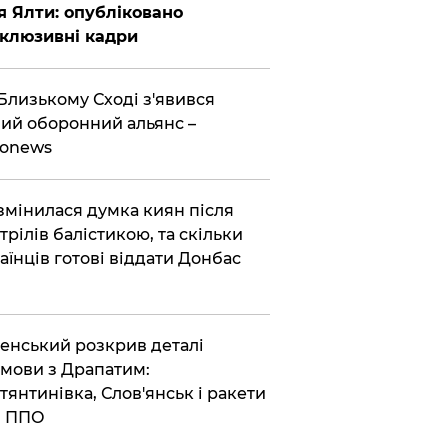
я Ялти: опубліковано
клюзивні кадри
Близькому Сході з'явився
ий оборонний альянс –
ronews
змінилася думка киян після
трілів балістикою, та скільки
аїнців готові віддати Донбас
енський розкрив деталі
мови з Драпатим:
тянтинівка, Слов'янськ і ракети
я ППО