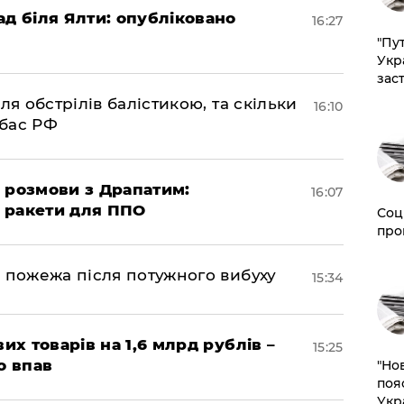
ад біля Ялти: опубліковано
16:27
"Пут
Укр
зас
ля обстрілів балістикою, та скільки
16:10
нбас РФ
 розмови з Драпатим:
16:07
і ракети для ППО
Соц
про
 пожежа після потужного вибуху
15:34
их товарів на 1,6 млрд рублів –
15:25
о впав
"Но
поя
Укр