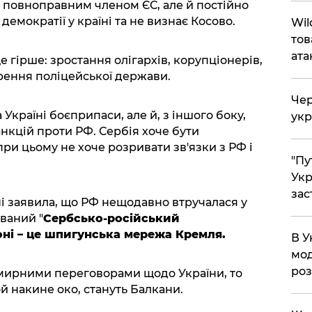
и повноправним членом ЄС, але й постійно
демократії у країні та не визнає Косово.
Wil
тов
ата
 гірше: зростання олігархів, корупціонерів,
рення поліцейської держави.
Чер
 Україні боєприпаси, але й, з іншого боку,
укр
нкцій проти РФ. Сербія хоче бути
ри цьому не хоче розривати зв'язки з РФ і
"Пу
Укр
зас
і заявила, що РФ нещодавно втручалася у
званий "
Сербсько-російський
оні – це шпигунська мережа Кремля.
В У
мод
ро
мирними переговорами щодо України, то
й накине око, стануть Балкани.