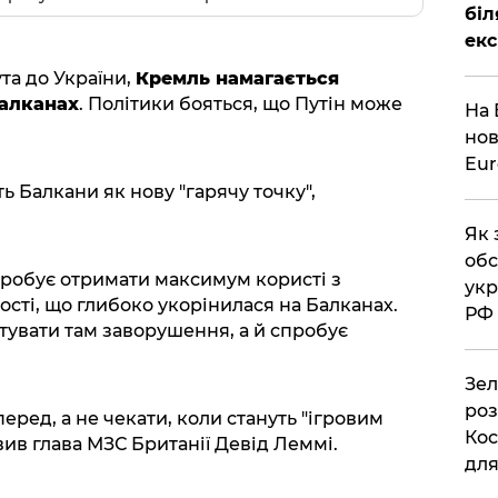
біл
екс
та до України,
Кремль намагається
Балканах
. Політики бояться, що Путін може
На 
нов
Eu
 Балкани як нову "гарячу точку",
Як 
обс
спробує отримати максимум користі з
укр
ності, що глибоко укорінилася на Балканах.
РФ
тувати там заворушення, а й спробує
Зел
роз
еред, а не чекати, коли стануть "ігровим
Кос
ив глава МЗС Британії Девід Леммі.
дл