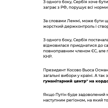
З одного боку, Сербія хоче бут
заграє з РФ, порушує всі норми 
За словами Леммі, може бути ще
жорсткий держконтроль і ство
З одного боку, Сербія постачала
відмовилася приєднатися до са
повноправним членом ЄС, але п
КНР.
Президент Косово Вьоса Осман
загальні вибори у країні. А так 
гуманітарний центр" на корд
Якщо Путін буде задоволений 
наступним регіоном, на який то