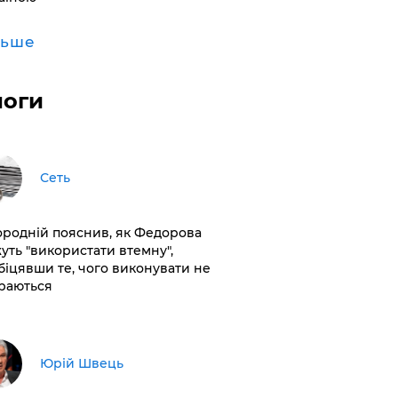
льше
логи
Сеть
ородній пояснив, як Федорова
уть "використати втемну",
біцявши те, чого виконувати не
раються
Юрій Швець