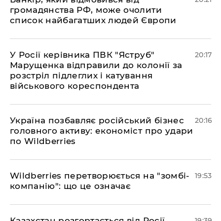
громадянства РФ, може очолити
список найбагатших людей Європи
​У Росії керівника ПВК "Яструб"
20:17
Марущенка відправили до колонії за
розстріл підлеглих і катування
військового кореспондента
​Україна позбавляє російський бізнес
20:16
головного активу: економіст про удари
по Wildberries
​Wildberries перетворюється на "зомбі-
19:53
компанію": що це означає
​Казахстан розгортається від Росії,
19:39