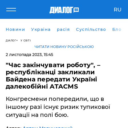
RU
Новини
Україна
расія
Суспільство
Блоги
ДІАЛОГ
У СВІТІ
ЧИТАТИ НОВИНУ РОСІЙСЬКОЮ
2 листопада 2023, 15:45
"Час закінчувати роботу", –
республіканці закликали
Байдена передати Україні
далекобійні ATACMS
Конгресмени попередили, що в
іншому разі існує ризик тупикової
ситуації на полі бою.