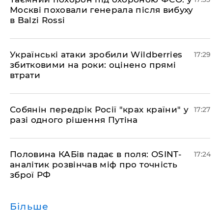
Москві поховали генерала після вибуху
в Balzi Rossi
​Українські атаки зробили Wildberries
17:29
збитковими на роки: оцінено прямі
втрати
​Собянін передрік Росії "крах країни" у
17:27
разі одного рішення Путіна
​Половина КАБів падає в поля: OSINT-
17:24
аналітик розвінчав міф про точність
зброї РФ
Більше