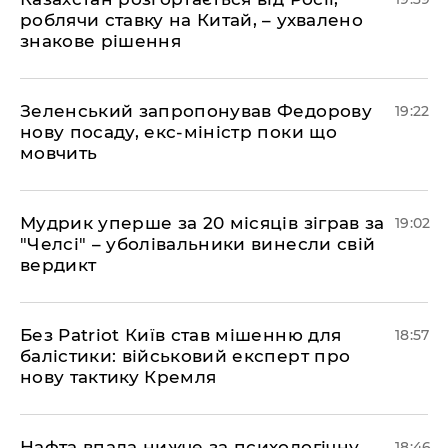
роблячи ставку на Китай, – ухвалено
знакове рішення
​Зеленський запропонував Федорову
19:22
нову посаду, екс-міністр поки що
мовчить
​Мудрик уперше за 20 місяців зіграв за
19:02
"Челсі" – уболівальники винесли свій
вердикт
​Без Patriot Київ став мішенню для
18:57
балістики: військовий експерт про
нову тактику Кремля
​Нафта впала нижче за психологічну
18:46