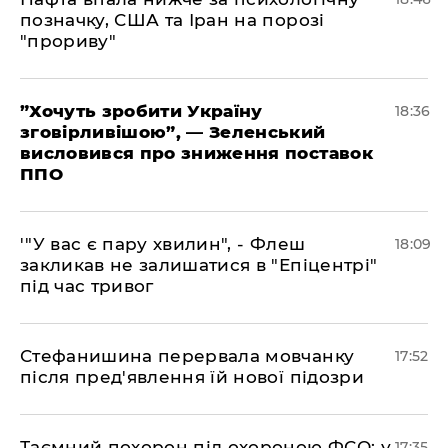
позначку, США та Іран на порозі
"прориву"
​”Хочуть зробити Україну
18:36
зговірливішою”, — Зеленський
висловився про зниження поставок
ППО
​'"У вас є пару хвилин", - Флеш
18:09
закликав не залишатися в "Епіцентрі"
під час тривог
​Стефанишина перервала мовчанку
17:52
після пред'явлення їй нової підозри
​Таємний похорон під охороною ФСО: у
17:35