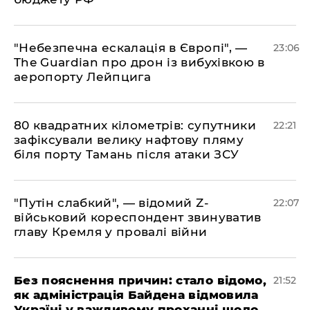
​"Небезпечна ескалація в Європі", —
23:06
The Guardian про дрон із вибухівкою в
аеропорту Лейпцига
​80 квадратних кілометрів: супутники
22:21
зафіксували велику нафтову пляму
біля порту Тамань після атаки ЗСУ
"Путін слабкий", — відомий Z-
22:07
військовий кореспондент звинуватив
главу Кремля у провалі війни
​Без пояснення причин: стало відомо,
21:52
як адміністрація Байдена відмовила
Україні у важливому проханні щодо