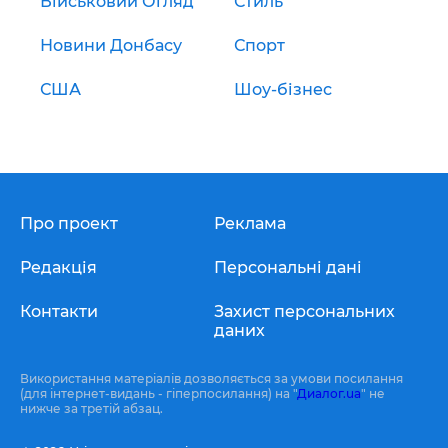
Військовий Огляд
Стиль
Новини Донбасу
Спорт
США
Шоу-бізнес
Про проект
Реклама
Редакція
Персональні дані
Контакти
Захист персональних
даних
Використання матеріалів дозволяється за умови посилання
(для інтернет-видань - гіперпосилання) на "
Диалог.ua
" не
нижче за третій абзац.