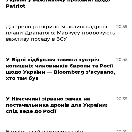
Patriot
​Джерело розкрило можливі кадрові
20:59
плани Драпатого: Маркусу пророкують
важливу посаду в ЗСУ
​У Відні відбулася таємна зустріч
20:45
колишніх чиновників Європи та Росії
щодо України — Bloomberg з’ясувало,
хто там був
​У Німеччині зірвано замах на
20:39
постачальника дронів для України:
слід веде до Росії
​Банкір, який відмовився від
20:21