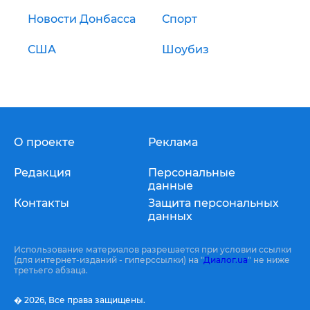
Новости Донбасса
Спорт
США
Шоубиз
О проекте
Реклама
Редакция
Персональные
данные
Контакты
Защита персональных
данных
Использование материалов разрешается при условии ссылки
(для интернет-изданий - гиперссылки) на "
Диалог.ua
" не ниже
третьего абзаца.
� 2026,
Все права защищены.