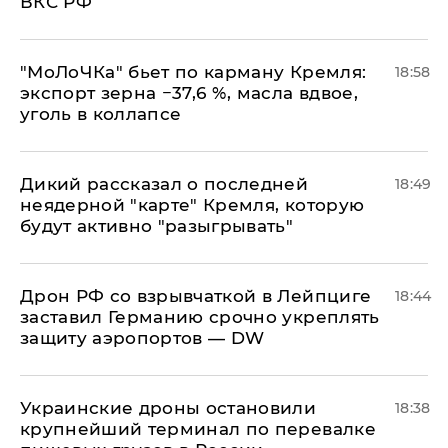
ВКС РФ
​"МоЛоЧКа" бьет по карману Кремля:
18:58
экспорт зерна −37,6 %, масла вдвое,
уголь в коллапсе
Дикий рассказал о последней
18:49
неядерной "карте" Кремля, которую
будут активно "разыгрывать"
​Дрон РФ со взрывчаткой в Лейпциге
18:44
заставил Германию срочно укреплять
защиту аэропортов — DW
Украинские дроны остановили
18:38
крупнейший терминал по перевалке