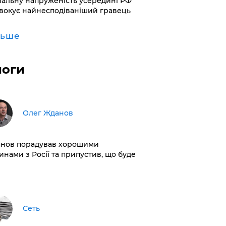
іальну напруженість усередині РФ
вокує найнесподіваніший гравець
льше
логи
Олег Жданов
нов порадував хорошими
инами з Росії та припустив, що буде
Сеть