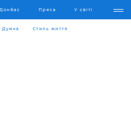
Донбас
Преса
У світі
Думка
Стиль життя