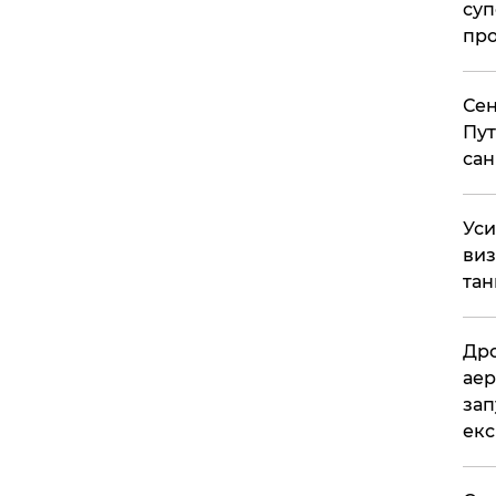
суп
про
Сен
Пут
сан
​Ус
виз
тан
​Др
аер
зап
екс