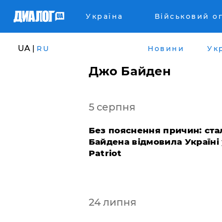
Україна
Військовий о
UA |
RU
Новини
Ук
Джо Байден
5 серпня
​Без пояснення причин: ста
Байдена відмовила Україні
Patriot
24 липня