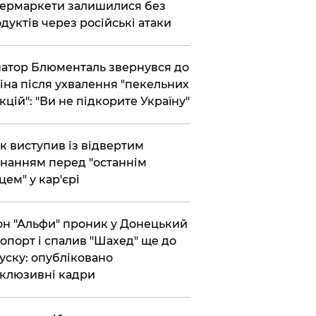
ермаркети залишилися без
дуктів через російські атаки
атор Блюменталь звернувся до
іна після ухвалення "пекельних
кцій": "Ви не підкорите Україну"
ик виступив із відвертим
нанням перед "останнім
цем" у кар'єрі
он "Альфи" проник у Донецький
опорт і спалив "Шахед" ще до
уску: опубліковано
клюзивні кадри