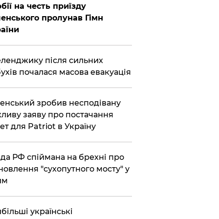
бії на честь приїзду
енського пролунав Гімн
аїни
еленджику після сильних
ухів почалася масова евакуація
енський зробив несподівану
ливу заяву про постачання
ет для Patriot в Україну
да РФ спіймана на брехні про
новлення "сухопутного мосту" у
им
більші українські