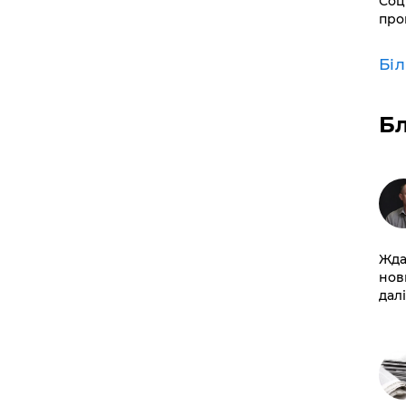
Соц
про
Бі
Б
Жда
нов
далі