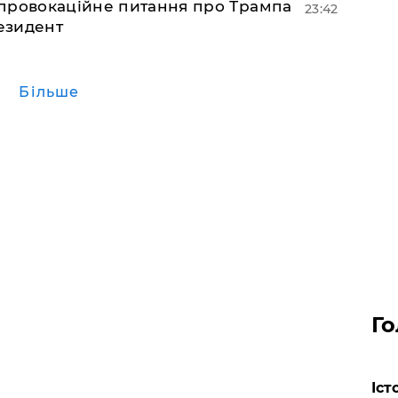
 провокаційне питання про Трампа
23:42
резидент
Більше
Го
Іст