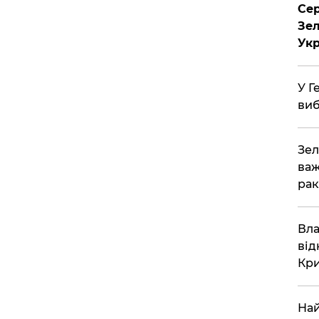
Сер
Зел
Укр
У Г
виб
Зел
важ
рак
Вла
від
Кр
Най