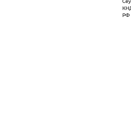
​Се
КНД
РФ 