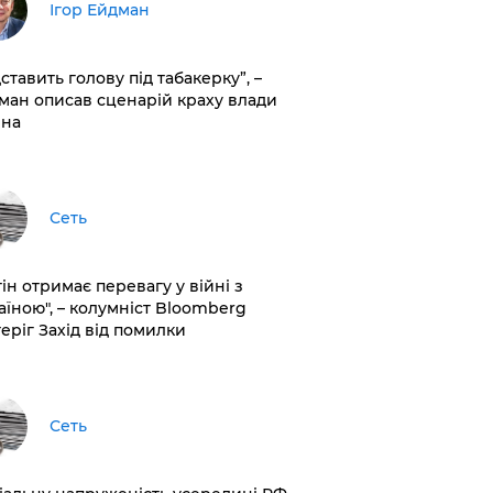
Ігор Ейдман
дставить голову під табакерку”, –
ман описав сценарій краху влади
іна
Сеть
ін отримає перевагу у війні з
аїною", – колумніст Bloomberg
теріг Захід від помилки
Сеть