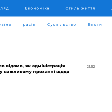
гляд
Економіка
Стиль життя
раїна
расія
Суспільство
Блоги
ло відомо, як адміністрація
21:52
 у важливому проханні щодо