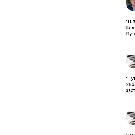
​“Пі
Ейд
Пут
"Пут
Укр
зас