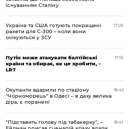
існуванням Сталіну
​Україна та США готують покращені
17:25
ракети для С-300 – коли вони
очікуються у ЗСУ
​Путін може атакувати балтійські
17:15
країни та обирає, як це зробити, –
LRT
​Окупанти вдарили по стадіону
16:42
"Чорноморець" в Одесі – в даху велика
діра, є поранені
​“Підставить голову під табакерку”, –
16:41
Ейдман описав сценарій краху влади