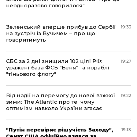
неодноразово говорилося"
​Зеленський вперше прибув до Сербії
19:33
на зустріч із Вучичем – про що
говоритимуть
​СБС за 2 дні знищили 102 цілі РФ:
19:27
уражені база ФСБ "Беня" та кораблі
"тіньового флоту"
​Від надії на перемогу до нової важкої
19:22
зими: The Atlantic про те, чому
оптимізм навколо України згасає
​"Путін перевіряє рішучість Заходу", –
19:13
Сенат США офіційно взявся за