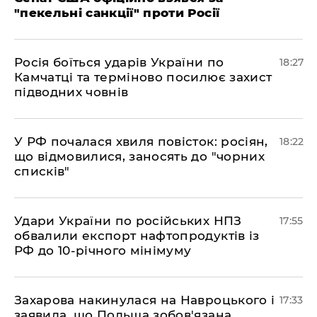
"пекельні санкції" проти Росії
​Росія боїться ударів України по
18:27
Камчатці та терміново посилює захист
підводних човнів
​У РФ почалася хвиля повісток: росіян,
18:22
що відмовилися, заносять до "чорних
списків"
​Удари України по російських НПЗ
17:55
обвалили експорт нафтопродуктів із
РФ до 10-річного мінімуму
​Захарова накинулася на Навроцького і
17:33
заявила, що Польща зобов'язана