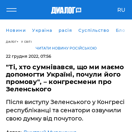
RU
Новини
Україна
расія
Суспільство
Блоги
ДІАЛОГ
У СВІТІ
ЧИТАТИ НОВИНУ РОСІЙСЬКОЮ
22 грудня 2022, 07:56
"Ті, хто сумнівався, що ми маємо
допомогти Україні, почули його
промову", – конгресмени про
Зеленського
Після виступу Зеленського у Конгресі
республіканці та сенатори озвучили
свою думку від почутого.