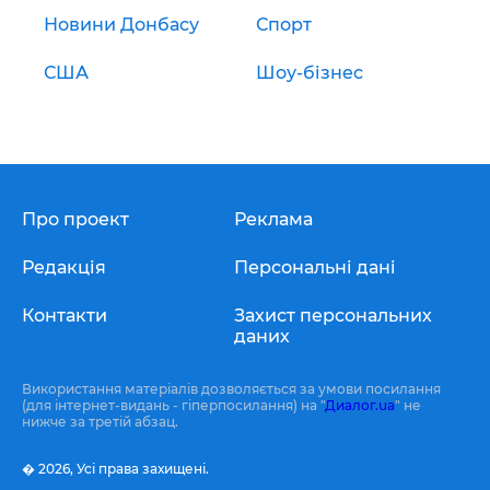
Новини Донбасу
Спорт
США
Шоу-бізнес
Про проект
Реклама
Редакція
Персональні дані
Контакти
Захист персональних
даних
Використання матеріалів дозволяється за умови посилання
(для інтернет-видань - гіперпосилання) на "
Диалог.ua
" не
нижче за третій абзац.
� 2026,
Усі права захищені.