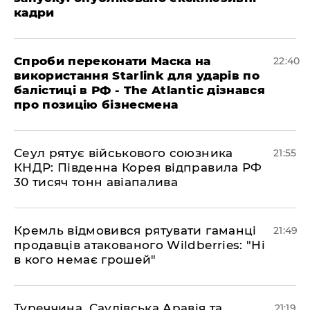
кадри
​Спроби переконати Маска на
22:40
використання Starlink для ударів по
балістиці в РФ - The Atlantic дізнався
про позицію бізнесмена
​Сеул рятує військового союзника
21:55
КНДР: Південна Корея відправила РФ
30 тисяч тонн авіапалива
​Кремль відмовився рятувати гаманці
21:49
продавців атакованого Wildberries: "Ні
в кого немає грошей"
​Туреччина, Саудівська Аравія та
21:19