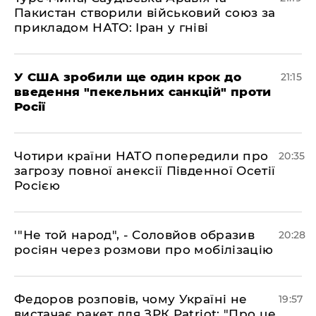
Пакистан створили військовий союз за
прикладом НАТО: Іран у гніві
​У США зробили ще один крок до
21:15
введення "пекельних санкцій" проти
Росії
​Чотири країни НАТО попередили про
20:35
загрозу повної анексії Південної Осетії
Росією
​'"Не той народ", - Соловйов образив
20:28
росіян через розмови про мобілізацію
​Федоров розповів, чому Україні не
19:57
вистачає ракет для ЗРК Patriot: "Про це