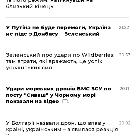
та його режим, натякнувши на
близький кінець
У Путіна не буде перемоги, Україна
21:22
не піде з Донбасу – Зеленський
Зеленський про удари по Wildberries:
20:57
там втрати, які вражають, це успіх
українських сил
Удари морських дронів ВМС ЗСУ по
20:11
посту "Сиваш" у Чорному морі
показали на відео
У Болгарії назвали дрон, що впав у
20:02
країні, українським – з'явилася реакція