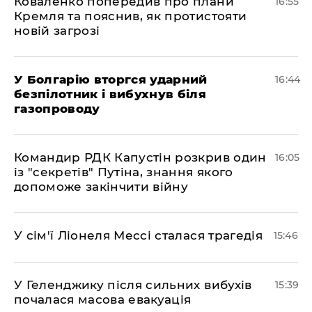
Коваленко попередив про плани
16:55
Кремля та пояснив, як протистояти
новій загрозі
У Болгарію вторгся ударний
16:44
безпілотник і вибухнув біля
газопроводу
Командир РДК Капустін розкрив один
16:05
із "секретів" Путіна, знання якого
допоможе закінчити війну
У сім'ї Ліонеля Мессі сталася трагедія
15:46
У Геленджику після сильних вибухів
15:39
почалася масова евакуація