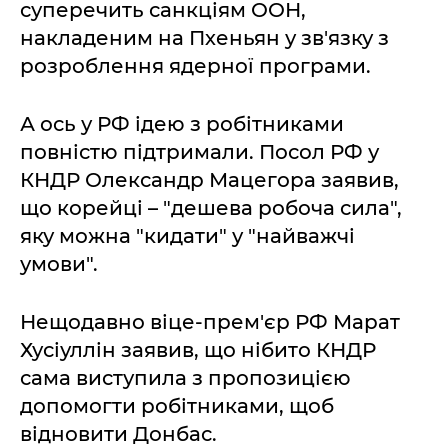
суперечить санкціям ООН,
накладеним на Пхеньян у зв'язку з
розроблення ядерної програми.
А ось у РФ ідею з робітниками
повністю підтримали. Посол РФ у
КНДР Олександр Мацегора заявив,
що корейці – "дешева робоча сила",
яку можна "кидати" у "найважчі
умови".
Нещодавно віце-прем'єр РФ Марат
Хусіуллін заявив, що нібито КНДР
сама виступила з пропозицією
допомогти робітниками, щоб
відновити Донбас.