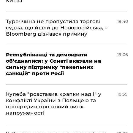
Києва
Туреччина не пропустила торгові
19:40
судна, що йшли до Новоросійська, –
Bloomberg дізнався причину
Республіканці та демократи
19:06
об'єдналися: у Сенаті вказали на
сильну підтримку "пекельних
санкцій" проти Росії
Кулеба "розставив крапки над і" у
18:55
конфлікті України з Польщею та
попередив про новий витік
напруженості