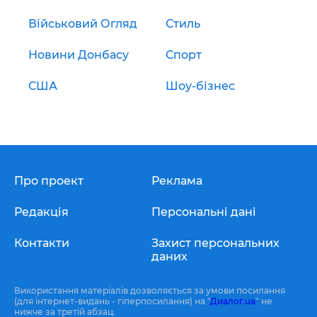
Військовий Огляд
Стиль
Новини Донбасу
Спорт
США
Шоу-бізнес
Про проект
Реклама
Редакція
Персональні дані
Контакти
Захист персональних
даних
Використання матеріалів дозволяється за умови посилання
(для інтернет-видань - гіперпосилання) на "
Диалог.ua
" не
нижче за третій абзац.