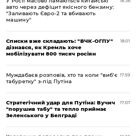
У Росії масово ламаються китайські
18:36
авто через дефіцит якісного бензину:
"Заливають Євро-2 та вбивають
машину"
Списки вже складають: "ВЧК-ОГПУ"
18:01
дізнався, як Кремль хоче
мобілізувати 800 тисяч росіян
Муждабаєв розповів, хто та коли "виб'є
17:59
табуретку" з-під Путіна
Стратегічний удар для Путіна: Вучич
17:07
"порушив табу" та тепло приймає
Зеленського у Белграді