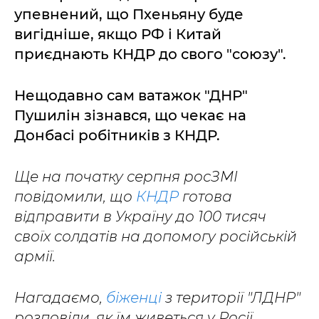
упевнений, що Пхеньяну буде
вигідніше, якщо РФ і Китай
приєднають КНДР до свого "союзу".
Нещодавно сам ватажок "ДНР"
Пушилін зізнався, що чекає на
Донбасі робітників з КНДР.
Ще на початку серпня росЗМІ
повідомили, що
КНДР
готова
відправити в Україну до 100 тисяч
своїх солдатів на допомогу російській
армії.
Нагадаємо,
біженці
з території "ЛДНР"
розповіли, як їм живеться у Росії,