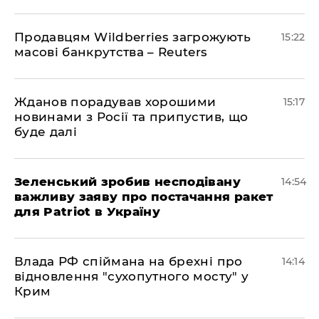
Продавцям Wildberries загрожують
15:22
масові банкрутства – Reuters
Жданов порадував хорошими
15:17
новинами з Росії та припустив, що
буде далі
Зеленський зробив несподівану
14:54
важливу заяву про постачання ракет
для Patriot в Україну
Влада РФ спіймана на брехні про
14:14
відновлення "сухопутного мосту" у
Крим