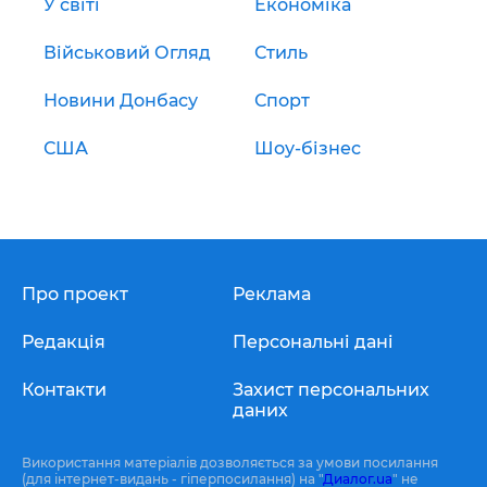
У світі
Економіка
Військовий Огляд
Стиль
Новини Донбасу
Спорт
США
Шоу-бізнес
Про проект
Реклама
Редакція
Персональні дані
Контакти
Захист персональних
даних
Використання матеріалів дозволяється за умови посилання
(для інтернет-видань - гіперпосилання) на "
Диалог.ua
" не