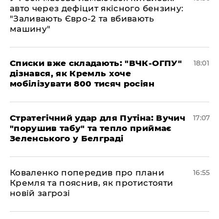
авто через дефіцит якісного бензину:
"Заливають Євро-2 та вбивають
машину"
Списки вже складають: "ВЧК-ОГПУ"
18:01
дізнався, як Кремль хоче
мобілізувати 800 тисяч росіян
Стратегічний удар для Путіна: Вучич
17:07
"порушив табу" та тепло приймає
Зеленського у Белграді
Коваленко попередив про плани
16:55
Кремля та пояснив, як протистояти
новій загрозі