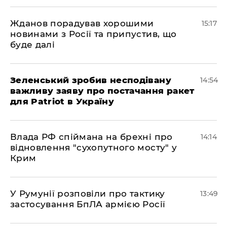
Жданов порадував хорошими
15:17
новинами з Росії та припустив, що
буде далі
Зеленський зробив несподівану
14:54
важливу заяву про постачання ракет
для Patriot в Україну
Влада РФ спіймана на брехні про
14:14
відновлення "сухопутного мосту" у
Крим
У Румунії розповіли про тактику
13:49
застосування БпЛА армією Росії