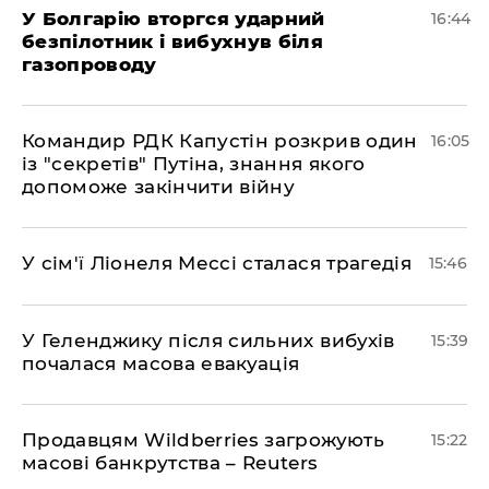
У Болгарію вторгся ударний
16:44
безпілотник і вибухнув біля
газопроводу
Командир РДК Капустін розкрив один
16:05
із "секретів" Путіна, знання якого
допоможе закінчити війну
У сім'ї Ліонеля Мессі сталася трагедія
15:46
У Геленджику після сильних вибухів
15:39
почалася масова евакуація
Продавцям Wildberries загрожують
15:22
масові банкрутства – Reuters