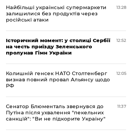
Найбільші українські супермаркети
13:28
залишилися без продуктів через
російські атаки
Історичний момент: у столиці Сербії
12:52
на честь приїзду Зеленського
пролунав Гімн України
Колишній генсек НАТО Столтенберг
12:05
визнав повний провал Альянсу щодо
РФ
Сенатор Блюменталь звернувся до
11:37
Путіна після ухвалення "пекельних
санкцій": "Ви не підкорите Україну"