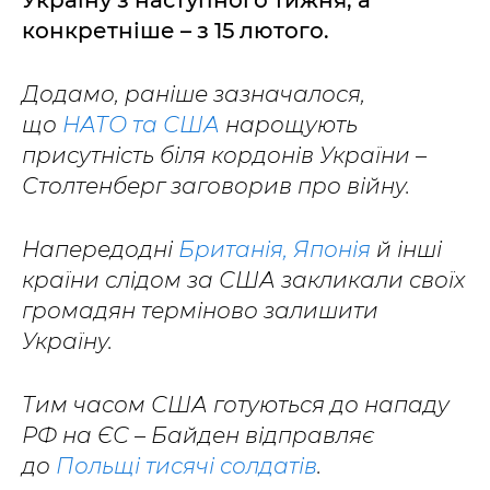
Україну з наступного тижня, а
конкретніше – з 15 лютого.
Додамо, раніше зазначалося,
що
НАТО та США
нарощують
присутність біля кордонів України –
Столтенберг заговорив про війну.
Напередодні
Британія, Японія
й інші
країни слідом за США закликали своїх
громадян терміново залишити
Україну.
Тим часом США готуються до нападу
РФ на ЄС – Байден відправляє
до
Польщі тисячі солдатів
.