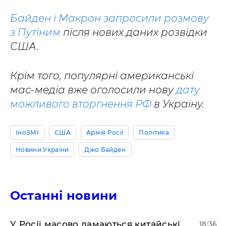
Байден і Макрон запросили розмову
з Путіним
після нових даних розвідки
США.
Крім того, популярні американські
мас-медіа вже оголосили нову
дату
можливого вторгнення РФ
в Україну.
ІноЗМІ
США
Армія Росії
Політика
Новини України
Джо Байден
Останні новини
У Росії масово ламаються китайські
18:36