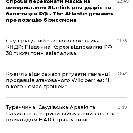
​Спроби переконати Маска на
22:40
використання Starlink для ударів по
балістиці в РФ - The Atlantic дізнався
про позицію бізнесмена
​Сеул рятує військового союзника
21:55
КНДР: Південна Корея відправила РФ
30 тисяч тонн авіапалива
​Кремль відмовився рятувати гаманці
21:49
продавців атакованого Wildberries: "Ні
в кого немає грошей"
​Туреччина, Саудівська Аравія та
21:19
Пакистан створили військовий союз за
прикладом НАТО: Іран у гніві