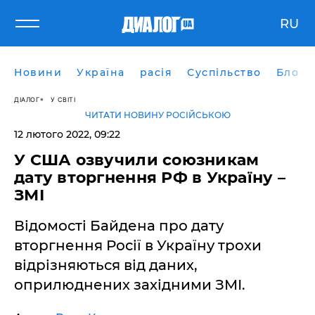
RU
Новини
Україна
расія
Суспільство
Блоги
ДІАЛОГ
У СВІТІ
ЧИТАТИ НОВИНУ РОСІЙСЬКОЮ
12 лютого 2022, 09:22
У США озвучили союзникам
дату вторгнення РФ в Україну –
ЗМІ
Відомості Байдена про дату
вторгнення Росії в Україну трохи
відрізняються від даних,
оприлюднених західними ЗМІ.