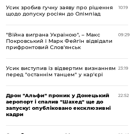
Усик зробив гучну заяву про рішення
10:19
щодо допуску росіян до Олімпіад
"Війна виграна Україною", – Макс
09:29
Покровський і Марк Фейгін відвідали
прифронтовий Слов'янськ
​Усик виступив із відвертим визнанням
23:19
перед "останнім танцем" у кар'єрі
​Дрон "Альфи" проник у Донецький
22:52
аеропорт і спалив "Шахед" ще до
запуску: опубліковано ексклюзивні
кадри