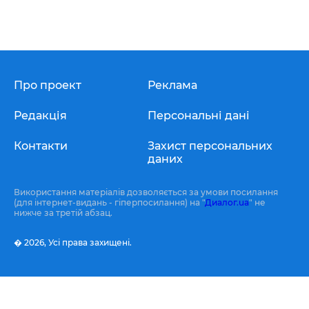
Про проект
Реклама
Редакція
Персональні дані
Контакти
Захист персональних
даних
Використання матеріалів дозволяється за умови посилання
(для інтернет-видань - гіперпосилання) на "
Диалог.ua
" не
нижче за третій абзац.
� 2026,
Усі права захищені.