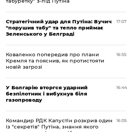
табуретку" з-під Путіна
Стратегічний удар для Путіна: Вучич
17:07
"порушив табу" та тепло приймає
Зеленського у Белграді
Коваленко попередив про плани
16:55
Кремля та пояснив, як протистояти
новій загрозі
У Болгарію вторгся ударний
16:44
безпілотник і вибухнув біля
газопроводу
Командир РДК Капустін розкрив один
16:05
із "секретів" Путіна, знання якого