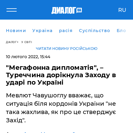
RU
Новини
Україна
расія
Суспільство
Блоги
ДІАЛОГ
У СВІТІ
ЧИТАТИ НОВИНУ РОСІЙСЬКОЮ
10 лютого 2022, 15:44
"Мегафонна дипломатія", –
Туреччина дорікнула Заходу в
ударі по Україні
Мевлют Чавушоглу вважає, що
ситуація біля кордонів України "не
така жахлива, як про це стверджує
Захід".