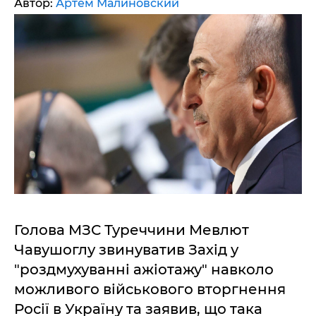
Автор:
Артем Малиновский
Голова МЗС Туреччини Мевлют
Чавушоглу звинуватив Захід у
"роздмухуванні ажіотажу" навколо
можливого військового вторгнення
Росії в Україну та заявив, що така