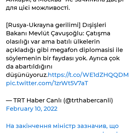
для цієї можливості.
[Rusya-Ukrayna gerilimi] Dışişleri
Bakanı Mevlüt Çavuşoğlu: Çatışma
olasılığı var ama batılı ülkelerin
açıkladığı gibi megafon diplomasisi ile
söylemenin bir faydası yok. Ayrıca çok
da abartıldığını
düşünüyoruz.
https://t.co/WE1dZHQQDM
pic.twitter.com/1zrWt5V7aT
— TRT Haber Canlı (@trthabercanli)
February 10, 2022
На закінчення міністр зазначив, що