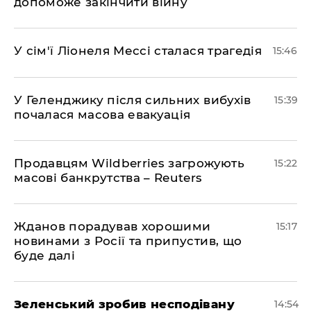
допоможе закінчити війну
У сім'ї Ліонеля Мессі сталася трагедія
15:46
У Геленджику після сильних вибухів
15:39
почалася масова евакуація
Продавцям Wildberries загрожують
15:22
масові банкрутства – Reuters
Жданов порадував хорошими
15:17
новинами з Росії та припустив, що
буде далі
Зеленський зробив несподівану
14:54