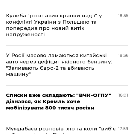
Кулеба "розставив крапки над і" у
18:55
конфлікті України з Польщею та
попередив про новий витік
напруженості
У Росії масово ламаються китайські
18:36
авто через дефіцит якісного бензину:
"Заливають Євро-2 та вбивають
машину"
Списки вже складають: "ВЧК-ОГПУ"
18:01
дізнався, як Кремль хоче
мобілізувати 800 тисяч росіян
Муждабаєв розповів, хто та коли "виб'є
17:59