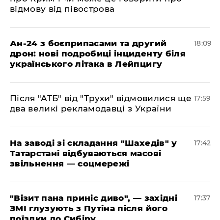
відмову від півострова
​Ан-24 з боєприпасами та другий
18:09
дрон: нові подробиці інциденту біля
українського літака в Лейпцигу
​Після "АТБ" від "Трухи" відмовилися ще
17:59
два великі рекламодавці з України
​На заводі зі складання "Шахедів" у
17:42
Татарстані відбуваються масові
звільнення — соцмережі
"Візит пана приніс диво", — західні
17:37
ЗМІ глузують з Путіна після його
поїздки до Сибіру