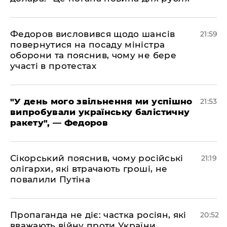
​Федоров висловився щодо шансів
21:59
повернутися на посаду міністра
оборони та пояснив, чому не бере
участі в протестах
​"У день мого звільнення ми успішно
21:53
випробували українську балістичну
ракету", — Федоров
​Сікорський пояснив, чому російські
21:19
олігархи, які втрачають гроші, не
повалили Путіна
​Пропаганда не діє: частка росіян, які
20:52
вважають війну проти України