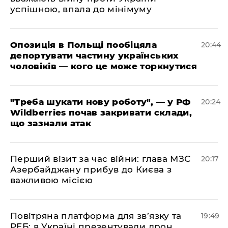
успішною, впала до мінімуму
​Опозиція в Польщі пообіцяла
20:44
депортувати частину українських
чоловіків — кого це може торкнутися
​"Треба шукати нову роботу", — у РФ
20:24
Wildberries почав закривати склади,
що зазнали атак
​Перший візит за час війни: глава МЗС
20:17
Азербайджану прибув до Києва з
важливою місією
​Повітряна платформа для зв’язку та
19:49
РЕБ: в Україні презентували дрон