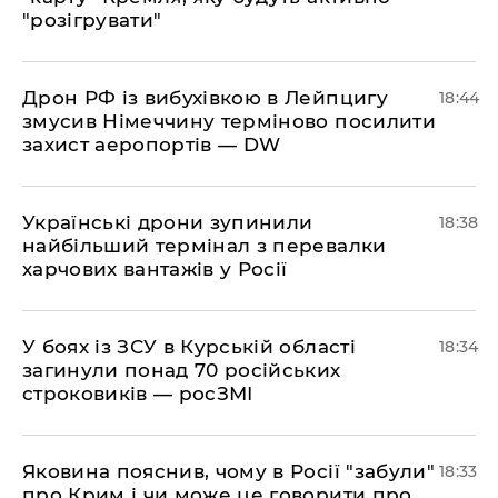
"розігрувати"
​Дрон РФ із вибухівкою в Лейпцигу
18:44
змусив Німеччину терміново посилити
захист аеропортів — DW
​Українські дрони зупинили
18:38
найбільший термінал з перевалки
харчових вантажів у Росії
​У боях із ЗСУ в Курській області
18:34
загинули понад 70 російських
строковиків — росЗМІ
​Яковина пояснив, чому в Росії "забули"
18:33
про Крим і чи може це говорити про