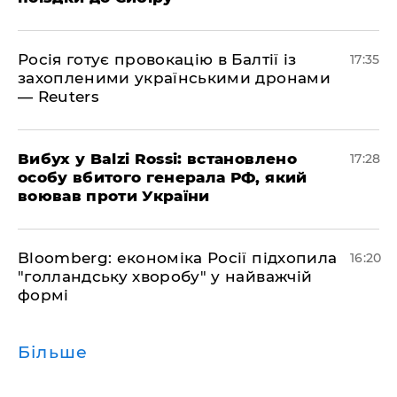
Росія готує провокацію в Балтії із
17:35
захопленими українськими дронами
— Reuters
​Вибух у Balzi Rossi: встановлено
17:28
особу вбитого генерала РФ, який
воював проти України
Bloomberg: економіка Росії підхопила
16:20
"голландську хворобу" у найважчій
формі
Більше