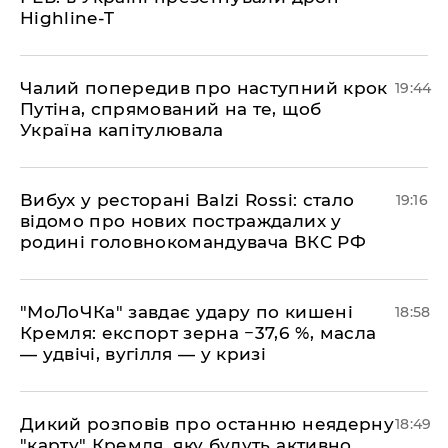
Highline-T
​Чалий попередив про наступний крок
19:44
Путіна, спрямований на те, щоб
Україна капітулювала
​Вибух у ресторані Balzi Rossi: стало
19:16
відомо про нових постраждалих у
родині головнокомандувача ВКС РФ
​"МоЛоЧКа" завдає удару по кишені
18:58
Кремля: експорт зерна −37,6 %, масла
— удвічі, вугілля — у кризі
​Дикий розповів про останню неядерну
18:49
"карту" Кремля, яку будуть активно