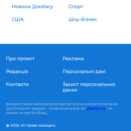
Новини Донбасу
Спорт
США
Шоу-бізнес
Про проект
Реклама
Редакція
Персональні дані
Контакти
Захист персональних
даних
Використання матеріалів дозволяється за умови посилання
(для інтернет-видань - гіперпосилання) на "
Диалог.ua
" не
нижче за третій абзац.
� 2026,
Усі права захищені.