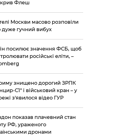
зкрив Флеш
елі Москви масово розповіли
 дуже гучний вибух
ін посилює значення ФСБ, щоб
тролювати російські еліти, –
oomberg
риму знищено дорогий ЗРПК
нцир-С1" і військовий кран – у
ежі з'явилося відео ГУР
дон показав плачевний стан
ту РФ, ураженого
аїнськими дронами