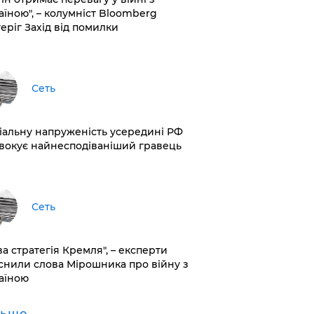
аїною", – колумніст Bloomberg
теріг Захід від помилки
Сеть
іальну напруженість усередині РФ
вокує найнесподіваніший гравець
Сеть
ва стратегія Кремля", – експерти
снили слова Мірошника про війну з
аїною
льше