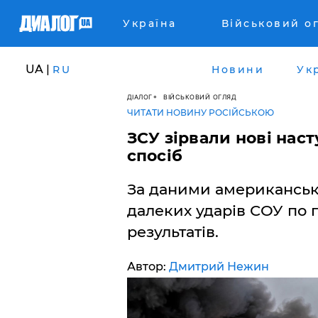
Україна
Військовий о
UA |
RU
Новини
Ук
ДІАЛОГ
ВІЙСЬКОВИЙ ОГЛЯД
ЧИТАТИ НОВИНУ РОСІЙСЬКОЮ
ЗСУ зірвали нові наст
спосіб
За даними американських
далеких ударів СОУ по 
результатів.
Автор:
Дмитрий Нежин