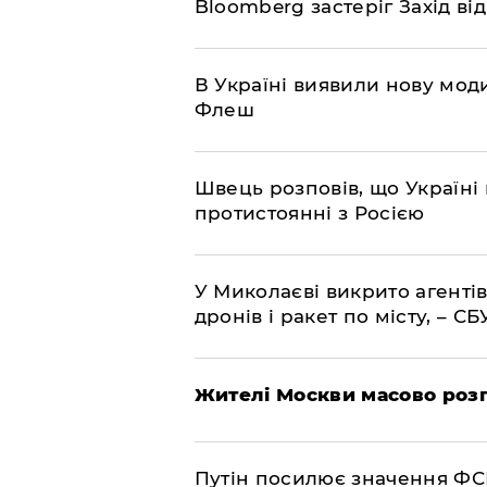
Bloomberg застеріг Захід ві
В Україні виявили нову моди
Флеш
Швець розповів, що Україні 
протистоянні з Росією
У Миколаєві викрито агентів
дронів і ракет по місту, – СБ
Жителі Москви масово роз
Путін посилює значення ФС