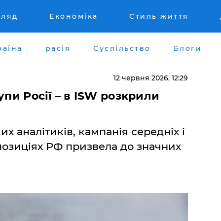
гляд
Економіка
Стиль життя
раїна
расія
Суспільство
Блоги
12 червня 2026, 12:29
упи Росії – в ISW розкрили
 аналітиків, кампанія середніх і
позиціях РФ призвела до значних