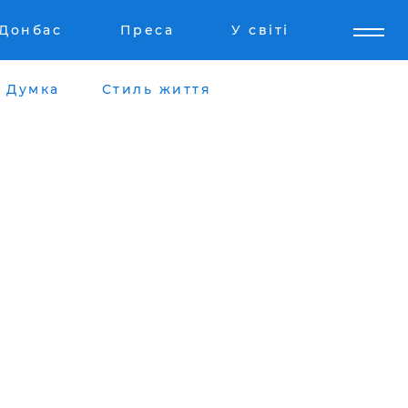
Донбас
Преса
У світі
Думка
Стиль життя