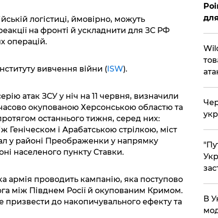
Poi
для
йській логістиці, ймовірно, можуть
еакції на фронті й ускладнити для ЗС РФ
х операцій.
Wil
тов
Інституту вивчення війни (
ISW
).
ата
ерію атак ЗСУ у ніч на 11 червня, визначили
Чер
мчасово окупованою Херсонською областю та
укр
ротягом останнього тижня, серед них:
ж Геніческом і Арабатською стрілкою, міст
ал у районі Преображенки у напрямку
"Пу
оні населеного пункту Ставки.
Укр
зас
ка армія проводить кампанію, яка поступово
ога між Півднем Росії й окупованим Кримом.
В У
е призвести до накопичувального ефекту та
мод