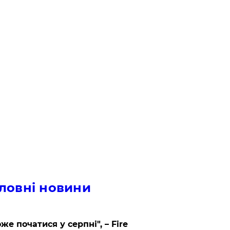
ловні новини
же початися у серпні", – Fire