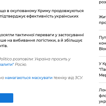
ро
ь, що в окупованому Криму продовжуються
 підтверджує ефективність українських
Жит
про
осягли тактичної переваги у застосуванні
Пут
ше на вибивання логістики, а й збільшує
кон
тів.
Bl
 Politico розповіли: Україна просить у
У К
палити"
Росію.
"Па
Мер
но
намагаються маскувати
техніку від ЗСУ.
Лон
фло
укр