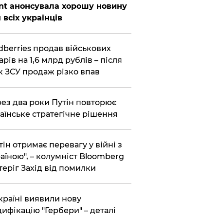
nt анонсувала хорошу новину
 всіх українців
dberries продав військових
арів на 1,6 млрд рублів – після
к ЗСУ продаж різко впав
ез два роки Путін повторює
аїнське стратегічне рішення
тін отримає перевагу у війні з
аїною", – колумніст Bloomberg
теріг Захід від помилки
країні виявили нову
ифікацію "Гербери" – деталі