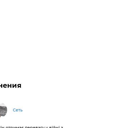
нения
Сеть
ін отримає перевагу у війні з