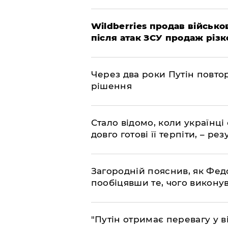
Wildberries продав військов
після атак ЗСУ продаж різк
Через два роки Путін повто
рішення
Стало відомо, коли українці
довго готові її терпіти, – р
Загородній пояснив, як Фед
пообіцявши те, чого викону
"Путін отримає перевагу у ві