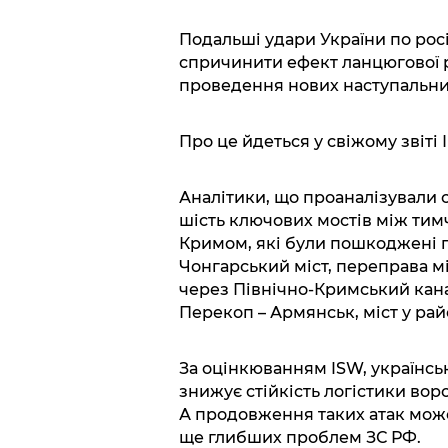
Подальші удари України по росі
спричинити ефект ланцюгової р
проведення нових наступальни
Про це йдеться у свіжому звіті 
Аналітики, що проаналізували с
шість ключових мостів між ти
Кримом, які були пошкоджені п
Чонгарський міст, переправа мі
через Північно-Кримський кан
Перекоп – Армянськ, міст у рай
За оцінкюванням ISW, українсь
знижує стійкість логістики вор
А продовження таких атак мож
ще глибших проблем ЗС РФ.