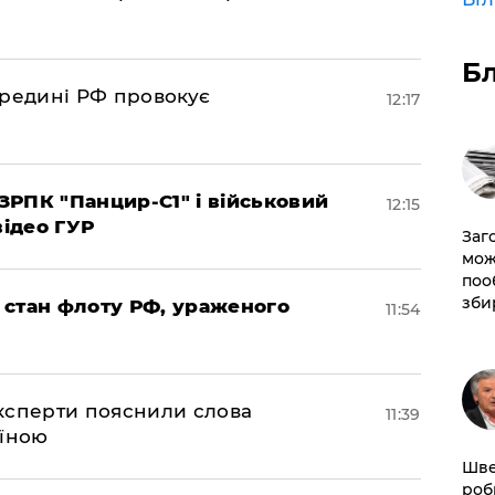
Б
ередині РФ провокує
12:17
РПК "Панцир-С1" і військовий
12:15
відео ГУР
Заг
мож
поо
зби
 стан флоту РФ, ураженого
11:54
експерти пояснили слова
11:39
аїною
Шве
роб