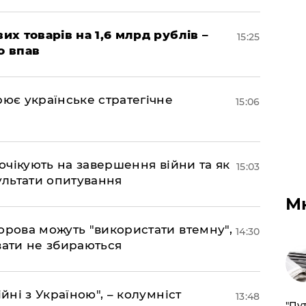
их товарів на 1,6 млрд рублів –
15:25
о впав
рює українське стратегічне
15:06
 очікують на завершення війни та як
15:03
езультати опитування
М
орова можуть "використати втемну",
14:30
вати не збираються
йні з Україною", – колумніст
13:48
"Пут