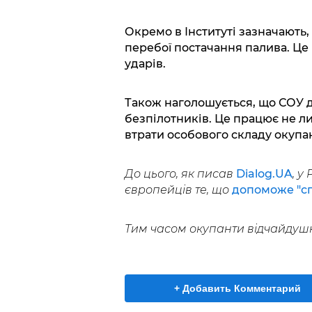
Окремо в Інституті зазначают
перебої постачання палива. Це
ударів.
Також наголошується, що СОУ д
безпілотників. Це працює не ли
втрати особового складу окупан
До цього, як писав
Dialog.UA
, у
європейців те, що
допоможе "с
Тим часом окупанти відчайдуш
+ Добавить Комментарий