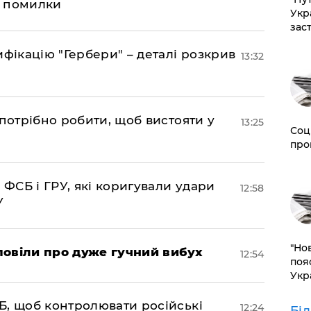
д помилки
Укр
зас
фікацію "Гербери" – деталі розкрив
13:32
потрібно робити, щоб вистояти у
13:25
Соц
про
 ФСБ і ГРУ, які коригували удари
12:58
У
"Но
повіли про дуже гучний вибух
12:54
поя
Укр
Б, щоб контролювати російські
12:24
Бі