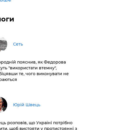
логи
Сеть
ородній пояснив, як Федорова
уть "використати втемну",
біцявши те, чого виконувати не
раються
Юрій Швець
ць розповів, що Україні потрібно
ити, щоб вистояти у протистоянні з