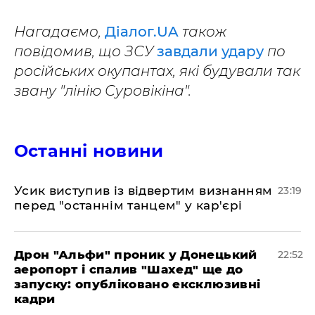
Нагадаємо,
Діалог.UA
також
повідомив, що ЗСУ
завдали удару
по
російських окупантах, які будували так
звану "лінію Суровікіна".
Останні новини
​Усик виступив із відвертим визнанням
23:19
перед "останнім танцем" у кар'єрі
​Дрон "Альфи" проник у Донецький
22:52
аеропорт і спалив "Шахед" ще до
запуску: опубліковано ексклюзивні
кадри