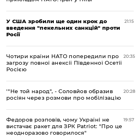
​У США зробили ще один крок до
21:15
введення "пекельних санкцій" проти
Росії
​Чотири країни НАТО попередили про
20:35
загрозу повної анексії Південної Осетії
Росією
​'"Не той народ", - Соловйов образив
20:28
росіян через розмови про мобілізацію
​Федоров розповів, чому Україні не
19:57
вистачає ракет для ЗРК Patriot: "Про це
неодноразово говорилося"