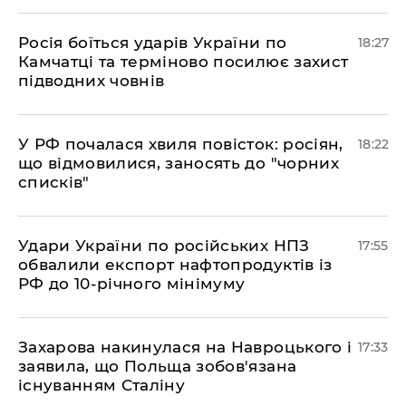
​Росія боїться ударів України по
18:27
Камчатці та терміново посилює захист
підводних човнів
​У РФ почалася хвиля повісток: росіян,
18:22
що відмовилися, заносять до "чорних
списків"
​Удари України по російських НПЗ
17:55
обвалили експорт нафтопродуктів із
РФ до 10-річного мінімуму
​Захарова накинулася на Навроцького і
17:33
заявила, що Польща зобов'язана
існуванням Сталіну