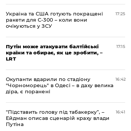
​Україна та США готують покращені
17:25
ракети для С-300 – коли вони
очікуються у ЗСУ
​Путін може атакувати балтійські
17:15
країни та обирає, як це зробити, –
LRT
​Окупанти вдарили по стадіону
16:42
"Чорноморець" в Одесі – в даху велика
діра, є поранені
​“Підставить голову під табакерку”, –
16:41
Ейдман описав сценарій краху влади
Путіна