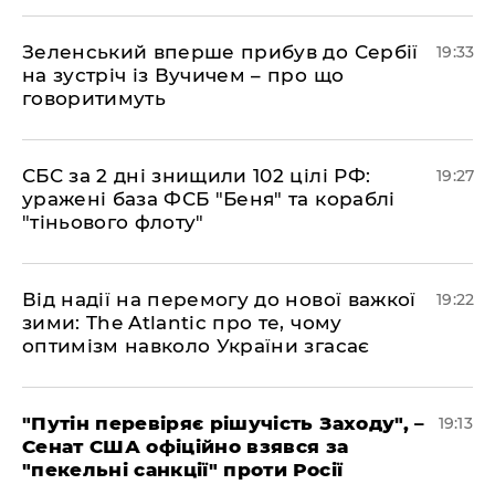
​Зеленський вперше прибув до Сербії
19:33
на зустріч із Вучичем – про що
говоритимуть
​СБС за 2 дні знищили 102 цілі РФ:
19:27
уражені база ФСБ "Беня" та кораблі
"тіньового флоту"
​Від надії на перемогу до нової важкої
19:22
зими: The Atlantic про те, чому
оптимізм навколо України згасає
​"Путін перевіряє рішучість Заходу", –
19:13
Сенат США офіційно взявся за
"пекельні санкції" проти Росії