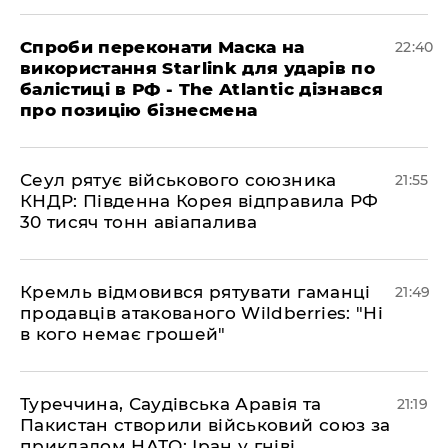
​Спроби переконати Маска на
22:40
використання Starlink для ударів по
балістиці в РФ - The Atlantic дізнався
про позицію бізнесмена
​Сеул рятує військового союзника
21:55
КНДР: Південна Корея відправила РФ
30 тисяч тонн авіапалива
​Кремль відмовився рятувати гаманці
21:49
продавців атакованого Wildberries: "Ні
в кого немає грошей"
​Туреччина, Саудівська Аравія та
21:19
Пакистан створили військовий союз за
прикладом НАТО: Іран у гніві