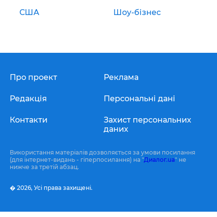
США
Шоу-бізнес
Про проект
Реклама
Редакція
Персональні дані
Контакти
Захист персональних
даних
Використання матеріалів дозволяється за умови посилання
(для інтернет-видань - гіперпосилання) на "
Диалог.ua
" не
нижче за третій абзац.
� 2026,
Усі права захищені.