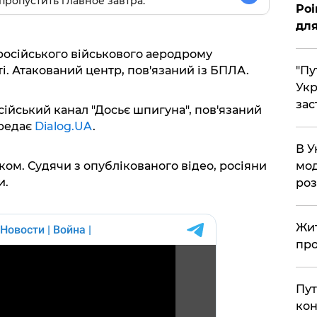
пропустить главное завтра.
Poi
для
російського військового аеродрому
"Пу
ті. Атакований центр, пов'язаний із БПЛА.
Укр
зас
ійський канал "Досьє шпигуна", пов'язаний
ередає
Dialog.UA
.
В У
мод
ом. Судячи з опублікованого відео, росіяни
и.
ро
Жит
про
Пут
кон