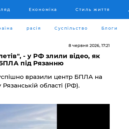
гляд
Економіка
Стиль життя
раїна
расія
Суспільство
Блоги
8 червня 2026, 17:21
летів", - у РФ злили відео, як
 БПЛА під Рязанню
успішно вразили центр БПЛА на
 Рязанській області (РФ).