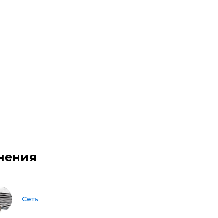
нения
Сеть