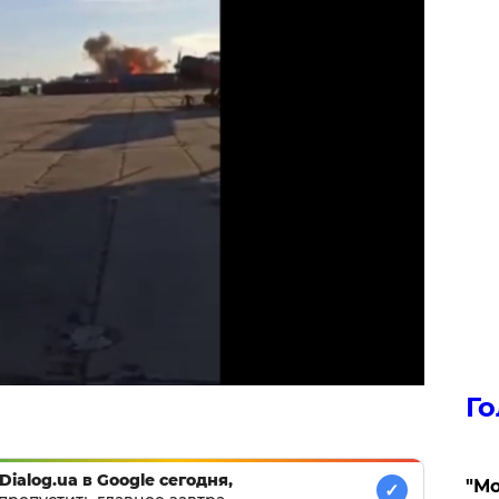
Го
Dialog.ua в Google сегодня,
"Мо
✓