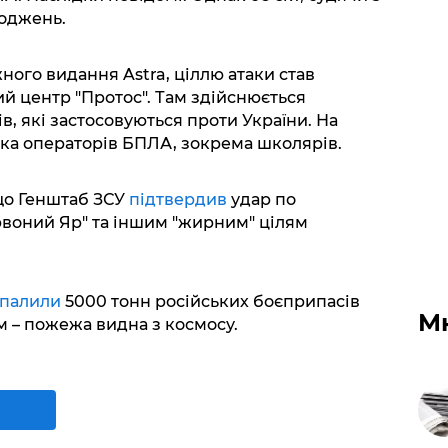
коджень.
ного видання Astra, ціллю атаки став
 центр "Протос". Там здійснюється
, які застосовуються проти України. На
овка операторів БПЛА, зокрема школярів.
що Генштаб ЗСУ
підтвердив
удар по
рвоний Яр" та іншим "жирним" цілям
спалили
5000 тонн російських боєприпасів
М
м – пожежа видна з космосу.