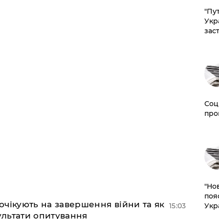
"Пут
Укр
зас
Соц
про
"Но
поя
 очікують на завершення війни та як
Укр
15:03
езультати опитування