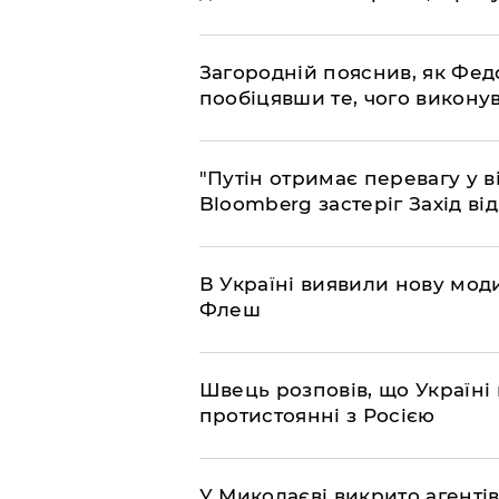
Загородній пояснив, як Фед
пообіцявши те, чого викону
"Путін отримає перевагу у ві
Bloomberg застеріг Захід ві
В Україні виявили нову моди
Флеш
Швець розповів, що Україні 
протистоянні з Росією
У Миколаєві викрито агентів