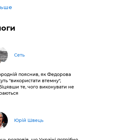
льше
логи
Сеть
ородній пояснив, як Федорова
уть "використати втемну",
біцявши те, чого виконувати не
раються
Юрій Швець
ць розповів, що Україні потрібно