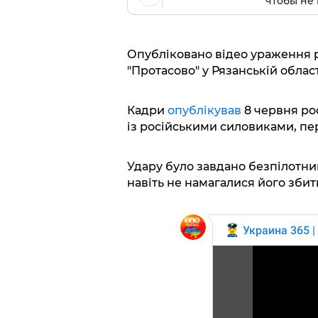
чтобы не 
Опубліковано відео ураження 
"Протасово" у Рязанській облас
Кадри
опублікував
8 червня рос
із російськими силовиками, п
Удару було завдано безпілотник
навіть не намагалися його збит