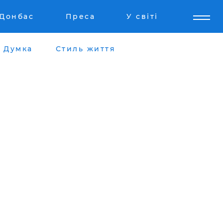
Донбас
Преса
У світі
Думка
Стиль життя