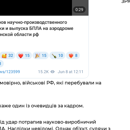
ЗРК
мовірно, військові РФ, які перебували на
 каже один із очевидців за кадром.
під удар потрапив науково-виробничий
. Наслідки невідомі. Однак об'єкт, судячи з