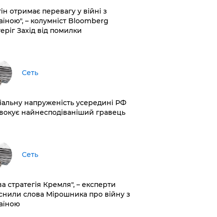
ін отримає перевагу у війні з
аїною", – колумніст Bloomberg
теріг Захід від помилки
Сеть
іальну напруженість усередині РФ
вокує найнесподіваніший гравець
Сеть
ва стратегія Кремля", – експерти
снили слова Мірошника про війну з
аїною