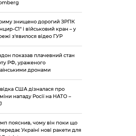
oomberg
риму знищено дорогий ЗРПК
нцир-С1" і військовий кран – у
ежі з'явилося відео ГУР
дон показав плачевний стан
ту РФ, ураженого
аїнськими дронами
відка США дізналася про
міни нападу Росії на НАТО –
J
мп пояснив, чому він поки що
передає Україні нові ракети для