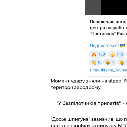
Момент удару зняли на відео, й
території аеродрому.
"У безпілотчиків прилетів", -
"Досьє шпигуна" зазначив, що 
центр розробки та випуску БПЛА