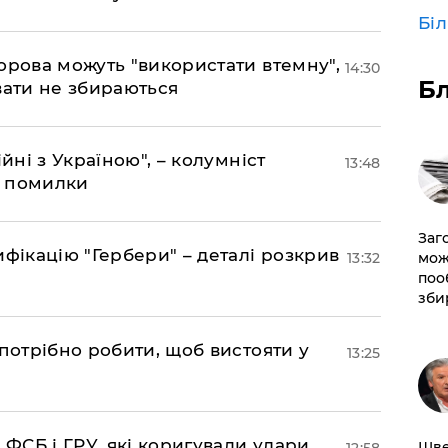
Бі
орова можуть "використати втемну",
14:30
Б
вати не збираються
йні з Україною", – колумніст
13:48
д помилки
Заг
фікацію "Гербери" – деталі розкрив
мож
13:32
поо
зби
потрібно робити, щоб вистояти у
13:25
 ФСБ і ГРУ, які коригували удари
Шве