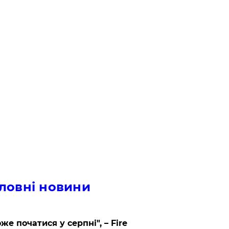
ловні новини
же початися у серпні", – Fire