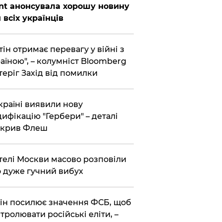
nt анонсувала хорошу новину
 всіх українців
тін отримає перевагу у війні з
аїною", – колумніст Bloomberg
теріг Захід від помилки
країні виявили нову
ифікацію "Гербери" – деталі
зкрив Флеш
елі Москви масово розповіли
 дуже гучний вибух
ін посилює значення ФСБ, щоб
тролювати російські еліти, –