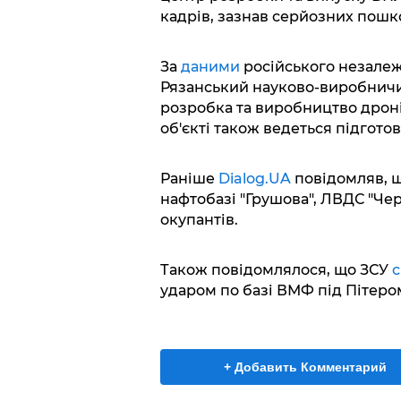
кадрів, зазнав серйозних пош
За
даними
російського незалеж
Рязанський науково-виробничий
розробка та виробництво дронів
об'єкті також ведеться підгот
Раніше
Dialog.UA
повідомляв, 
нафтобазі "Грушова", ЛВДС "Че
окупантів.
Також повідомлялося, що ЗСУ
ударом по базі ВМФ під Пітеро
+ Добавить Комментарий