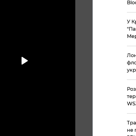
Bl
У К
"Па
Мер
Лон
фло
укр
Роз
тер
WS
Тра
не 