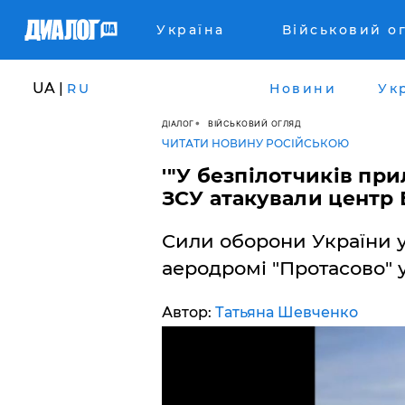
Україна
Військовий о
UA |
RU
Новини
Ук
ДІАЛОГ
ВІЙСЬКОВИЙ ОГЛЯД
ЧИТАТИ НОВИНУ РОСІЙСЬКОЮ
​'"У безпілотчиків при
ЗСУ атакували центр
Сили оборони України 
аеродромі "Протасово" у
Автор:
Татьяна Шевченко