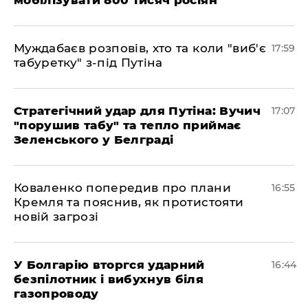
Муждабаєв розповів, хто та коли "виб'є
17:59
табуретку" з-під Путіна
Стратегічний удар для Путіна: Вучич
17:07
"порушив табу" та тепло приймає
Зеленського у Белграді
Коваленко попередив про плани
16:55
Кремля та пояснив, як протистояти
новій загрозі
У Болгарію вторгся ударний
16:44
безпілотник і вибухнув біля
газопроводу