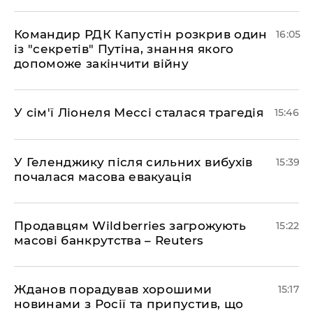
Командир РДК Капустін розкрив один
16:05
із "секретів" Путіна, знання якого
допоможе закінчити війну
У сім'ї Ліонеля Мессі сталася трагедія
15:46
У Геленджику після сильних вибухів
15:39
почалася масова евакуація
Продавцям Wildberries загрожують
15:22
масові банкрутства – Reuters
Жданов порадував хорошими
15:17
новинами з Росії та припустив, що