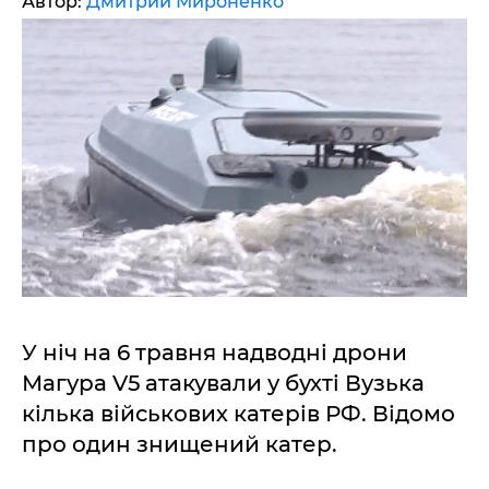
Автор:
Дмитрий Мироненко
У ніч на 6 травня надводні дрони
Магура V5 атакували у бухті Вузька
кілька військових катерів РФ. Відомо
про один знищений катер.