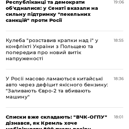
Республіканці та демократи
19:06
об'єдналися: у Сенаті вказали на
сильну підтримку "пекельних
санкцій" проти Росії
Кулеба "розставив крапки над і" у
18:55
конфлікті України з Польщею та
попередив про новий витік
напруженості
У Росії масово ламаються китайські
18:36
авто через дефіцит якісного бензину:
"Заливають Євро-2 та вбивають
машину"
Списки вже складають: "ВЧК-ОГПУ"
18:01
дізнався, як Кремль хоче
мобілізувати 800 тисяч росіян