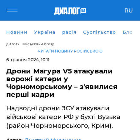
RU
Новини
Україна
расія
Суспільство
Блоги
ДІАЛОГ
ВІЙСЬКОВИЙ ОГЛЯД
ЧИТАТИ НОВИНУ РОСІЙСЬКОЮ
6 травня 2024, 10:11
Дрони Магура V5 атакували
ворожі катери у
Чорноморському – з'явилися
перші кадри
Надводні дрони ЗСУ атакували
військові катери РФ у бухті Вузька
(район Чорноморського, Крим).