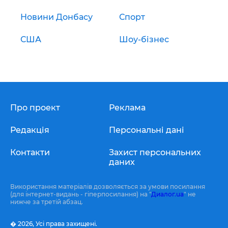
Новини Донбасу
Спорт
США
Шоу-бізнес
Про проект
Реклама
Редакція
Персональні дані
Контакти
Захист персональних
даних
Використання матеріалів дозволяється за умови посилання
(для інтернет-видань - гіперпосилання) на "
Диалог.ua
" не
нижче за третій абзац.
� 2026,
Усі права захищені.