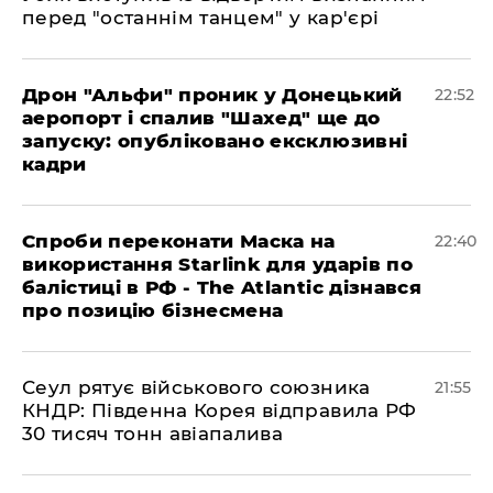
перед "останнім танцем" у кар'єрі
​Дрон "Альфи" проник у Донецький
22:52
аеропорт і спалив "Шахед" ще до
запуску: опубліковано ексклюзивні
кадри
​Спроби переконати Маска на
22:40
використання Starlink для ударів по
балістиці в РФ - The Atlantic дізнався
про позицію бізнесмена
​Сеул рятує військового союзника
21:55
КНДР: Південна Корея відправила РФ
30 тисяч тонн авіапалива