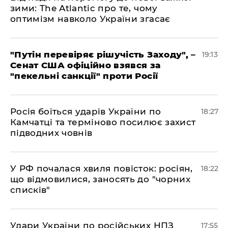
зими: The Atlantic про те, чому
оптимізм навколо України згасає
​"Путін перевіряє рішучість Заходу", –
19:13
Сенат США офіційно взявся за
"пекельні санкції" проти Росії
​Росія боїться ударів України по
18:27
Камчатці та терміново посилює захист
підводних човнів
​У РФ почалася хвиля повісток: росіян,
18:22
що відмовилися, заносять до "чорних
списків"
​Удари України по російських НПЗ
17:55