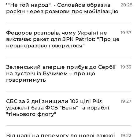
​'"Не той народ", - Соловйов образив
20:28
росіян через розмови про мобілізацію
​Федоров розповів, чому Україні не
19:57
вистачає ракет для ЗРК Patriot: "Про це
неодноразово говорилося"
​Зеленський вперше прибув до Сербії
19:33
на зустріч із Вучичем – про що
говоритимуть
​СБС за 2 дні знищили 102 цілі РФ:
19:27
уражені база ФСБ "Беня" та кораблі
"тіньового флоту"
​Від надії на перемогу до нової важкої
19:22