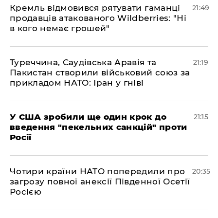
​Кремль відмовився рятувати гаманці
21:49
продавців атакованого Wildberries: "Ні
в кого немає грошей"
​Туреччина, Саудівська Аравія та
21:19
Пакистан створили військовий союз за
прикладом НАТО: Іран у гніві
​У США зробили ще один крок до
21:15
введення "пекельних санкцій" проти
Росії
​Чотири країни НАТО попередили про
20:35
загрозу повної анексії Південної Осетії
Росією