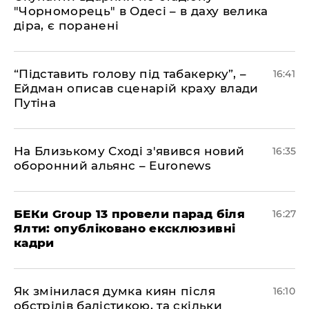
"Чорноморець" в Одесі – в даху велика
діра, є поранені
​“Підставить голову під табакерку”, –
16:41
Ейдман описав сценарій краху влади
Путіна
На Близькому Сході з'явився новий
16:35
оборонний альянс – Euronews
БЕКи Group 13 провели парад біля
16:27
Ялти: опубліковано ексклюзивні
кадри
Як змінилася думка киян після
16:10
обстрілів балістикою, та скільки