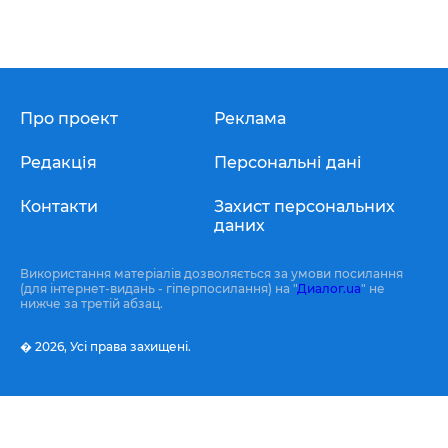
Про проект
Реклама
Редакція
Персональні дані
Контакти
Захист персональних
даних
Використання матеріалів дозволяється за умови посилання
(для інтернет-видань - гіперпосилання) на "
Диалог.ua
" не
нижче за третій абзац.
� 2026,
Усі права захищені.