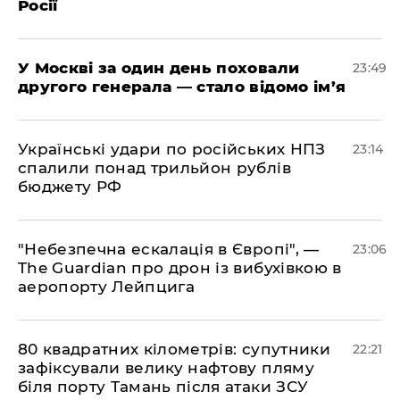
Росії
​У Москві за один день поховали
23:49
другого генерала — стало відомо ім’я
​Українські удари по російських НПЗ
23:14
спалили понад трильйон рублів
бюджету РФ
​"Небезпечна ескалація в Європі", —
23:06
The Guardian про дрон із вибухівкою в
аеропорту Лейпцига
​80 квадратних кілометрів: супутники
22:21
зафіксували велику нафтову пляму
біля порту Тамань після атаки ЗСУ