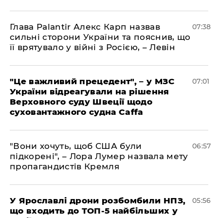
Глава Palantir Алекс Карп назвав
07:38
сильні сторони України та пояснив, що
її врятувало у війні з Росією, – Левін
"Це важливий прецедент", – у МЗС
07:01
України відреагували на рішення
Верховного суду Швеції щодо
суховантажного судна Caffa
"Вони хочуть, щоб США були
06:57
підкорені", – Лора Лумер назвала мету
пропагандистів Кремля
У Ярославлі дрони розбомбили НПЗ,
05:56
що входить до ТОП-5 найбільших у