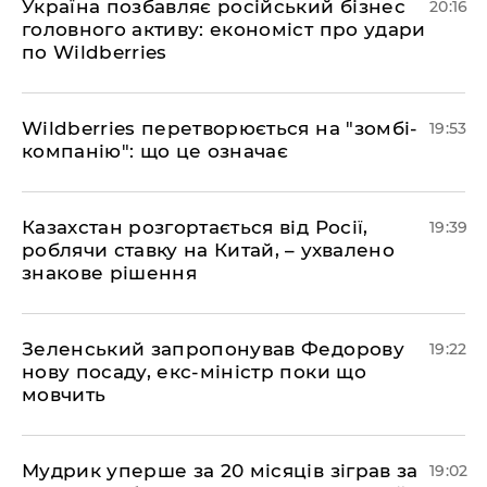
​Україна позбавляє російський бізнес
20:16
головного активу: економіст про удари
по Wildberries
​Wildberries перетворюється на "зомбі-
19:53
компанію": що це означає
​Казахстан розгортається від Росії,
19:39
роблячи ставку на Китай, – ухвалено
знакове рішення
​Зеленський запропонував Федорову
19:22
нову посаду, екс-міністр поки що
мовчить
​Мудрик уперше за 20 місяців зіграв за
19:02