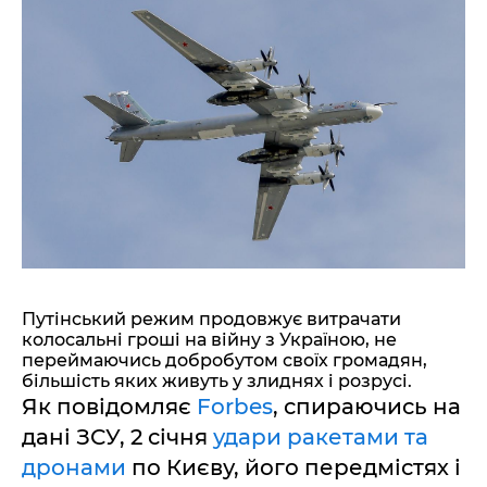
Путінський режим продовжує витрачати
колосальні гроші на війну з Україною, не
переймаючись добробутом своїх громадян,
більшість яких живуть у злиднях і розрусі.
Як повідомляє
Forbes
, спираючись на
дані ЗСУ, 2 січня
удари ракетами та
дронами
по Києву, його передмістях і