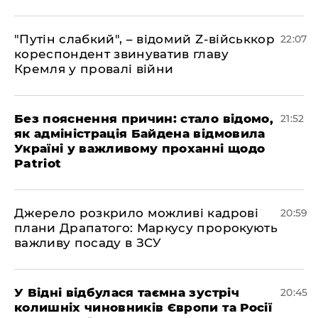
"Путін слабкий", – відомий Z-військкор
22:07
кореспондент звинуватив главу
Кремля у провалі війни
​Без пояснення причин: стало відомо,
21:52
як адміністрація Байдена відмовила
Україні у важливому проханні щодо
Patriot
​Джерело розкрило можливі кадрові
20:59
плани Драпатого: Маркусу пророкують
важливу посаду в ЗСУ
​У Відні відбулася таємна зустріч
20:45
колишніх чиновників Європи та Росії