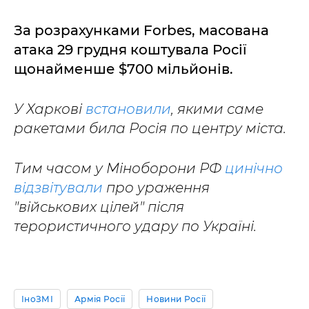
За розрахунками Forbes, масована
атака 29 грудня коштувала Росії
щонайменше $700 мільйонів.
У Харкові
встановили
, якими саме
ракетами била Росія по центру міста.
Тим часом у Міноборони РФ
цинічно
відзвітували
про ураження
"військових цілей" після
терористичного удару по Україні.
ІноЗМІ
Армія Росії
Новини Росії