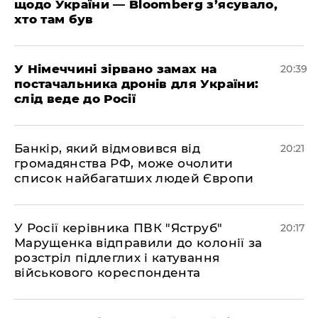
щодо України — Bloomberg з’ясувало,
хто там був
​У Німеччині зірвано замах на
20:39
постачальника дронів для України:
слід веде до Росії
​Банкір, який відмовився від
20:21
громадянства РФ, може очолити
список найбагатших людей Європи
​У Росії керівника ПВК "Яструб"
20:17
Марущенка відправили до колонії за
розстріл підлеглих і катування
військового кореспондента