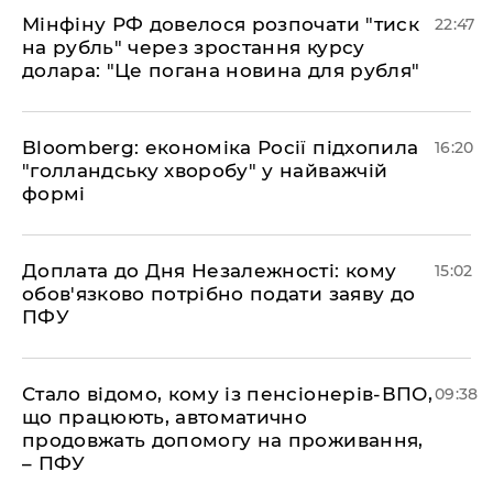
​Мінфіну РФ довелося розпочати "тиск
22:47
на рубль" через зростання курсу
долара: "Це погана новина для рубля"
Bloomberg: економіка Росії підхопила
16:20
"голландську хворобу" у найважчій
формі
Доплата до Дня Незалежності: кому
15:02
обов'язково потрібно подати заяву до
ПФУ
Стало відомо, кому із пенсіонерів-ВПО,
09:38
що працюють, автоматично
продовжать допомогу на проживання,
– ПФУ