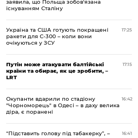
заявила, що Польща зобов'язана
існуванням Сталіну
​Україна та США готують покращені
17:25
ракети для С-300 – коли вони
очікуються у ЗСУ
​Путін може атакувати балтійські
17:15
країни та обирає, як це зробити, –
LRT
​Окупанти вдарили по стадіону
16:42
"Чорноморець" в Одесі – в даху велика
діра, є поранені
​“Підставить голову під табакерку”, –
16:41