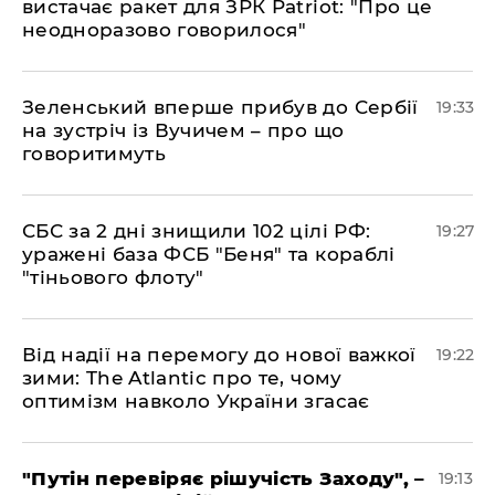
вистачає ракет для ЗРК Patriot: "Про це
неодноразово говорилося"
​Зеленський вперше прибув до Сербії
19:33
на зустріч із Вучичем – про що
говоритимуть
​СБС за 2 дні знищили 102 цілі РФ:
19:27
уражені база ФСБ "Беня" та кораблі
"тіньового флоту"
​Від надії на перемогу до нової важкої
19:22
зими: The Atlantic про те, чому
оптимізм навколо України згасає
​"Путін перевіряє рішучість Заходу", –
19:13