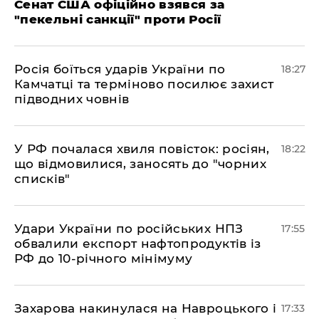
Сенат США офіційно взявся за
"пекельні санкції" проти Росії
​Росія боїться ударів України по
18:27
Камчатці та терміново посилює захист
підводних човнів
​У РФ почалася хвиля повісток: росіян,
18:22
що відмовилися, заносять до "чорних
списків"
​Удари України по російських НПЗ
17:55
обвалили експорт нафтопродуктів із
РФ до 10-річного мінімуму
​Захарова накинулася на Навроцького і
17:33