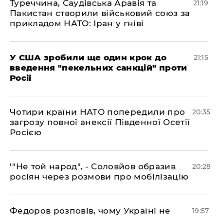
​Туреччина, Саудівська Аравія та
21:19
Пакистан створили військовий союз за
прикладом НАТО: Іран у гніві
​У США зробили ще один крок до
21:15
введення "пекельних санкцій" проти
Росії
​Чотири країни НАТО попередили про
20:35
загрозу повної анексії Південної Осетії
Росією
​'"Не той народ", - Соловйов образив
20:28
росіян через розмови про мобілізацію
​Федоров розповів, чому Україні не
19:57