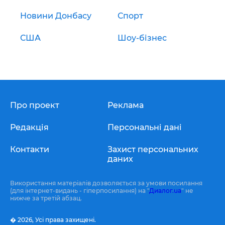
Новини Донбасу
Спорт
США
Шоу-бізнес
Про проект
Реклама
Редакція
Персональні дані
Контакти
Захист персональних
даних
Використання матеріалів дозволяється за умови посилання
(для інтернет-видань - гіперпосилання) на "
Диалог.ua
" не
нижче за третій абзац.
� 2026,
Усі права захищені.