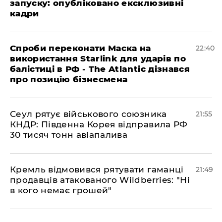
запуску: опубліковано ексклюзивні
кадри
​Спроби переконати Маска на
22:40
використання Starlink для ударів по
балістиці в РФ - The Atlantic дізнався
про позицію бізнесмена
​Сеул рятує військового союзника
21:55
КНДР: Південна Корея відправила РФ
30 тисяч тонн авіапалива
​Кремль відмовився рятувати гаманці
21:49
продавців атакованого Wildberries: "Ні
в кого немає грошей"