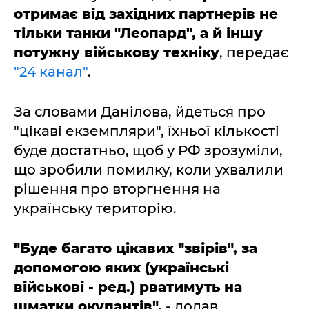
отримає від західних партнерів не
тільки танки "Леопард", а й іншу
потужну військову техніку
, передає
"24 канал"
.
За словами Данілова, йдеться про
"цікаві екземпляри", їхньої кількості
буде достатньо, щоб у РФ зрозуміли,
що зробили помилку, коли ухвалили
рішення про вторгнення на
українську територію.
"Буде багато цікавих "звірів", за
допомогою яких (українські
військові - ред.) рватимуть на
шматки окупантів",
- додав