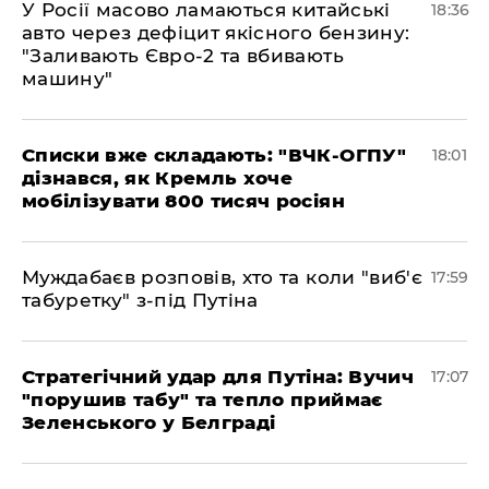
У Росії масово ламаються китайські
18:36
авто через дефіцит якісного бензину:
"Заливають Євро-2 та вбивають
машину"
Списки вже складають: "ВЧК-ОГПУ"
18:01
дізнався, як Кремль хоче
мобілізувати 800 тисяч росіян
Муждабаєв розповів, хто та коли "виб'є
17:59
табуретку" з-під Путіна
Стратегічний удар для Путіна: Вучич
17:07
"порушив табу" та тепло приймає
Зеленського у Белграді