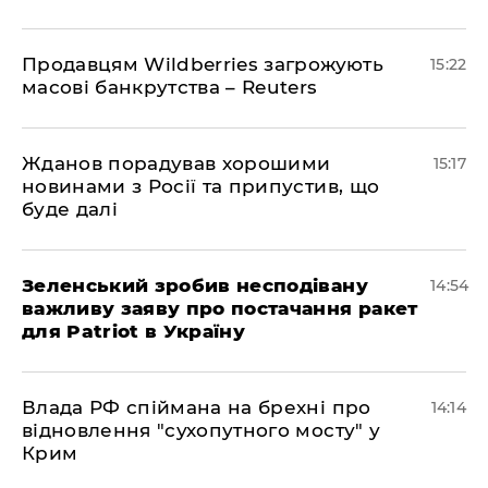
Продавцям Wildberries загрожують
15:22
масові банкрутства – Reuters
Жданов порадував хорошими
15:17
новинами з Росії та припустив, що
буде далі
Зеленський зробив несподівану
14:54
важливу заяву про постачання ракет
для Patriot в Україну
Влада РФ спіймана на брехні про
14:14
відновлення "сухопутного мосту" у
Крим