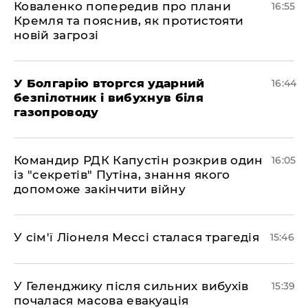
Коваленко попередив про плани
16:55
Кремля та пояснив, як протистояти
новій загрозі
У Болгарію вторгся ударний
16:44
безпілотник і вибухнув біля
газопроводу
Командир РДК Капустін розкрив один
16:05
із "секретів" Путіна, знання якого
допоможе закінчити війну
У сім'ї Ліонеля Мессі сталася трагедія
15:46
У Геленджику після сильних вибухів
15:39
почалася масова евакуація