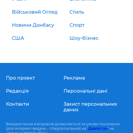
Військовий Огляд
Стиль
Новини Донбасу
Спорт
США
Шоу-бізнес
Про проект
Реклама
Редакція
Персональні дані
Контакти
Захист персональних
даних
Використання матеріалів дозволяється за умови посилання
(для інтернет-видань - гіперпосилання) на "
Диалог.ua
" не
нижче за третій абзац.