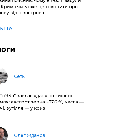
вина пояснив, чому в Росії "забули"
 Крим і чи може це говорити про
мову від півострова
льше
логи
Сеть
оЛоЧКа" завдає удару по кишені
мля: експорт зерна −37,6 %, масла —
чі, вугілля — у кризі
Олег Жданов