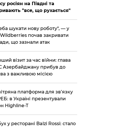
су росіян на Півдні та
ривають "все, що рухається"
реба шукати нову роботу", — у
Wildberries почав закривати
ади, що зазнали атак
рший візит за час війни: глава
 Азербайджану прибув до
ва з важливою місією
вітряна платформа для зв’язку
РЕБ: в Україні презентували
н Highline-T
бух у ресторані Balzi Rossi: стало