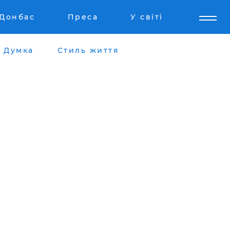
Донбас
Преса
У світі
Думка
Стиль життя