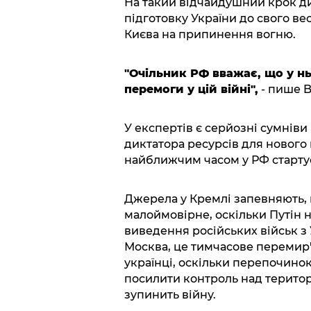
На такий відчайдушний крок дик
підготовку України до свого ве
Києва на припинення вогню.
"Очільник РФ вважає, що у нь
перемоги у цій війні",
- пише B
У експертів є серйозні сумніви 
диктатора ресурсів для нового
найближчим часом у РФ стартує 
Джерела у Кремлі запевняють
малоймовірне, оскільки Путін 
виведення російських військ з 
Москва, це тимчасове перемир'
українці, оскільки перепочино
посилити контроль над територ
зупинить війну.