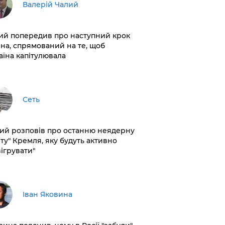
Валерій Чалий
лий попередив про наступний крок
іна, спрямований на те, щоб
аїна капітулювала
Сеть
кий розповів про останню неядерну
рту" Кремля, яку будуть активно
зігрувати"
Іван Яковина