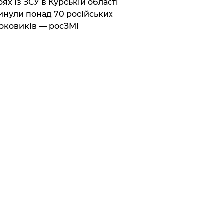
боях із ЗСУ в Курській області
инули понад 70 російських
оковиків — росЗМІ