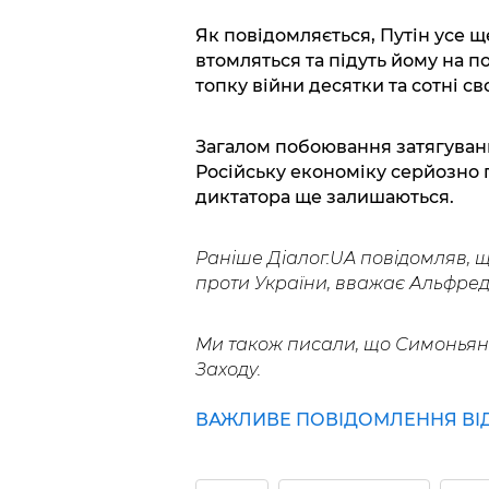
Як повідомляється, Путін усе ще
втомляться та підуть йому на п
топку війни десятки та сотні св
Загалом побоювання затягування 
Російську економіку серйозно п
диктатора ще залишаються.
Раніше Діалог.UA повідомляв, щ
проти України, вважає Альфред
Ми також писали, що Симонья
Заходу.
ВАЖЛИВЕ ПОВІДОМЛЕННЯ ВІД 