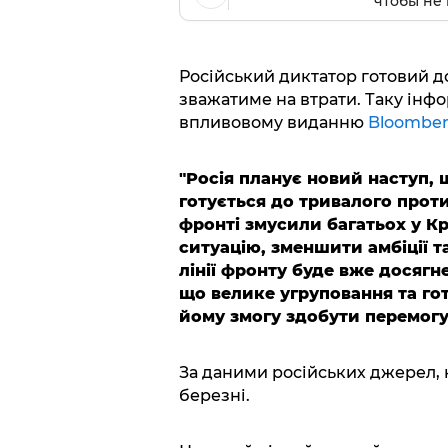
чтобы не 
Російський диктатор готовий до
зважатиме на втрати. Таку інф
впливовому виданню
Bloombe
"Росія планує новий наступ, 
готується до тривалого проти
фронті змусили багатьох у К
ситуацію, зменшити амбіції т
лінії фронту буде вже досягне
що велике угруповання та гото
йому змогу здобути перемогу
За даними російських джерел, 
березні.