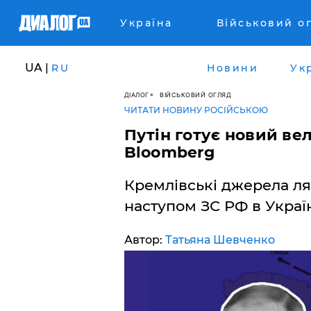
Україна
Військовий о
UA |
RU
Новини
Ук
ДІАЛОГ
ВІЙСЬКОВИЙ ОГЛЯД
ЧИТАТИ НОВИНУ РОСІЙСЬКОЮ
Путін готує новий вел
Bloomberg
Кремлівські джерела л
наступом ЗС РФ в Україн
Автор:
Татьяна Шевченко