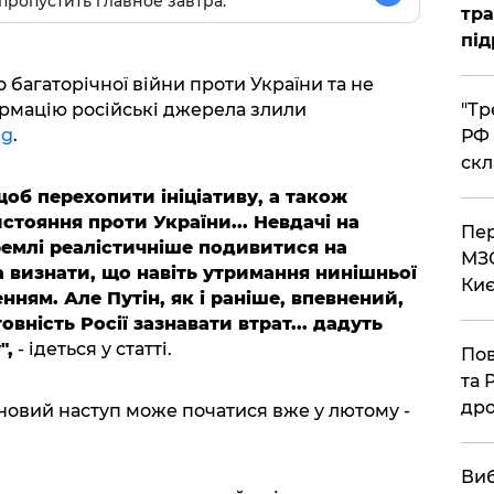
пропустить главное завтра.
тра
під
 багаторічної війни проти України та не
​"Т
ормацію російські джерела злили
rg
.
РФ 
скл
щоб перехопити ініціативу, а також
стояння проти України... Невдачі на
​Пе
ремлі реалістичніше подивитися на
МЗС
а визнати, що навіть утримання нинішньої
Киє
нням. Але Путін, як і раніше, впевнений,
вність Росії зазнавати втрат... дадуть
",
- ідеться у статті.
​По
та 
дро
новий наступ може початися вже у лютому -
​Ви