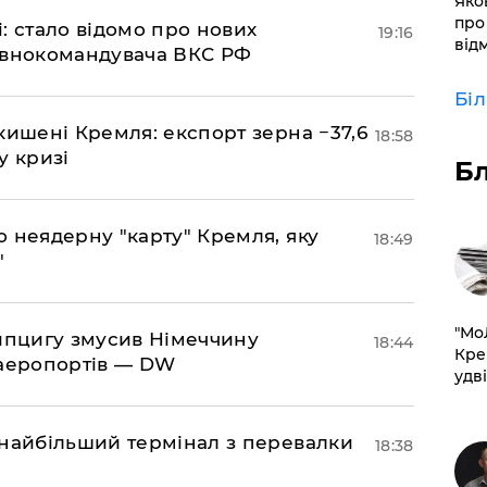
​Яко
про
si: стало відомо про нових
19:16
від
овнокомандувача ВКС РФ
Бі
кишені Кремля: експорт зерна −37,6
18:58
у кризі
Б
ю неядерну "карту" Кремля, яку
18:49
"
​"М
ейпцигу змусив Німеччину
18:44
Кре
 аеропортів — DW
удві
 найбільший термінал з перевалки
18:38