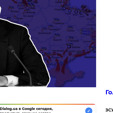
Го
Dialog.ua в Google сегодня,
ЗСУ
✓