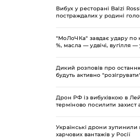
​Вибух у ресторані Balzi Ros
постраждалих у родині гол
​"МоЛоЧКа" завдає удару по 
%, масла — удвічі, вугілля — 
​Дикий розповів про останн
будуть активно "розігрувати
​Дрон РФ із вибухівкою в Л
терміново посилити захист
​Українські дрони зупинили
харчових вантажів у Росії