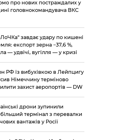
омо про нових постраждалих у
ині головнокомандувача ВКС
оЛоЧКа" завдає удару по кишені
мля: експорт зерна −37,6 %,
ла — удвічі, вугілля — у кризі
он РФ із вибухівкою в Лейпцигу
сив Німеччину терміново
илити захист аеропортів — DW
раїнські дрони зупинили
більший термінал з перевалки
чових вантажів у Росії