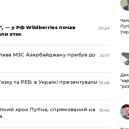
​Ча
Пут
", — у РФ Wildberries почав
20:24
Укр
али атак
: глава МЗС Азербайджану прибув до
20:17
​Ди
"ка
’язку та РЕБ: в Україні презентували
19:49
"ро
пний крок Путіна, спрямований на
19:44
а