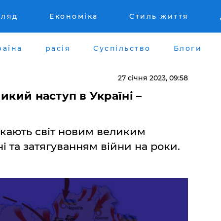
гляд
Економіка
Стиль життя
раїна
расія
Суспільство
Блоги
27 січня 2023, 09:58
икий наступ в Україні –
якають світ новим великим
і та затягуванням війни на роки.