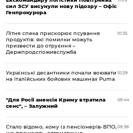
Екскомандиру логістики Повітряних
11:09
сил ЗСУ висунули нову підозру – Офіс
Генпрокурора
Літня спека прискорює псування
10:35
продуктів: які помилки можуть
призвести до отруєння –
Держпродспоживслужба
Українські десантники почали воювати
10:29
на італійських бойових машинах Puma
"Для Росії анексія Криму втратила
09:44
сенс", – Залужний
Стало відомо, кому із пенсіонерів-ВПО,
09:38