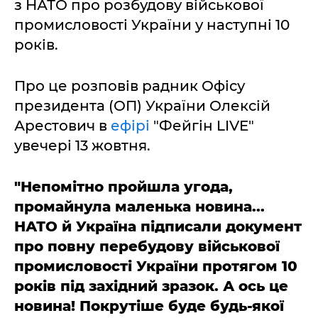
з НАТО про розбудову військової
промисловості України у наступні 10
років.
Про це розповів радник Офісу
президента (ОП) України Олексій
Арестович в
ефірі
"Фейгін LIVE"
увечері 13 жовтня.
"Непомітно пройшла угода,
промайнула маленька новина...
НАТО й Україна підписали документ
про повну перебудову військової
промисловості України протягом 10
років під західний зразок. А ось це
новина! Покрутіше буде будь-якої