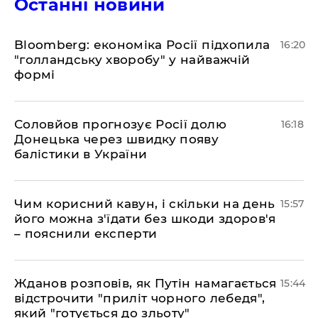
Останні новини
Bloomberg: економіка Росії підхопила
16:20
"голландську хворобу" у найважчій
формі
Соловйов прогнозує Росії долю
16:18
Донецька через швидку появу
балістики в України
Чим корисний кавун, і скільки на день
15:57
його можна з'їдати без шкоди здоров'я
– пояснили експерти
Жданов розповів, як Путін намагається
15:44
відстрочити "приліт чорного лебедя",
який "готується до зльоту"