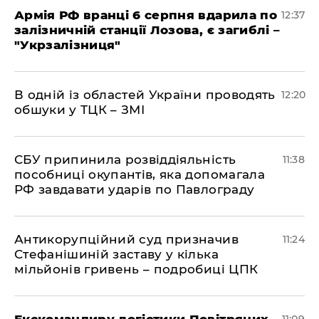
Армія РФ вранці 6 серпня вдарила по
12:37
залізничній станції Лозова, є загиблі –
"Укрзалізниця"
В одній із областей України проводять
12:20
обшуки у ТЦК – ЗМІ
СБУ припинила розвіддіяльність
11:38
пособниці окупантів, яка допомагала
РФ завдавати ударів по Павлограду
Антикорупційний суд призначив
11:24
Стефанішиній заставу у кілька
мільйонів гривень – подробиці ЦПК