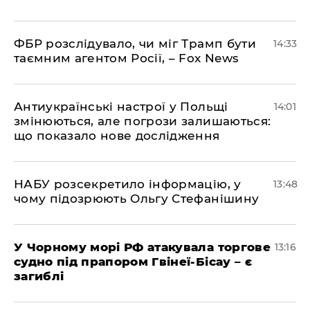
ФБР розслідувало, чи міг Трамп бути
14:33
таємним агентом Росії, – Fox News
Антиукраїнські настрої у Польщі
14:01
змінюються, але погрози залишаються:
що показало нове дослідження
НАБУ розсекретило інформацію, у
13:48
чому підозрюють Ольгу Стефанішину
У Чорному морі РФ атакувала торгове
13:16
судно під прапором Гвінеї-Бісау – є
загиблі