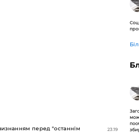
Соц
про
Бі
Б
Заг
мож
поо
 визнанням перед "останнім
23:19
зби