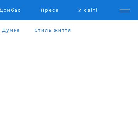
Донбас
Преса
У світі
Думка
Стиль життя