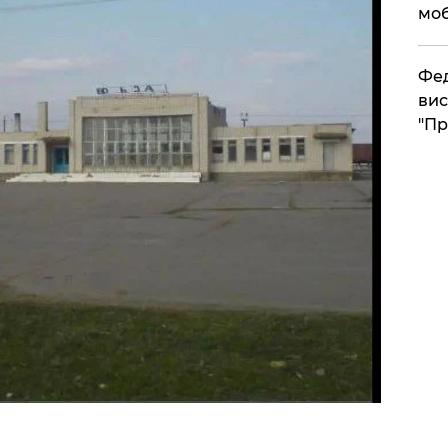
моб
​Фе
вис
"Пр