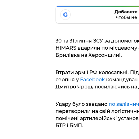
Добавьте 
G
чтобы не 
30 та 31 липня ЗСУ за допомог
HIMARS вдарили по місцевому 
Брилівка на Херсонщині.
Втрати армії РФ колосальні. Пі
серпня у
Facebook
командувач У
Дмитро Ярош, посилаючись на 
Удару було завдано
по залізни
перетворили на свій логістичн
помічені артилерійські установк
БТР і БМП.