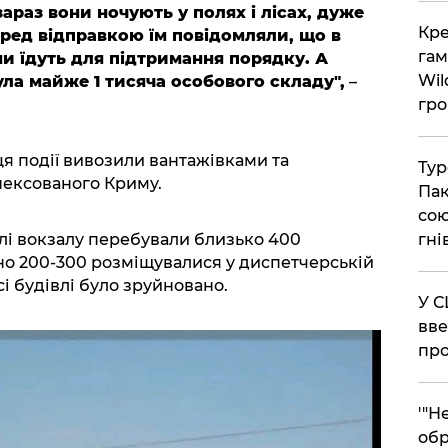
зараз вони ночують у полях і лісах, дуже
​Кр
еред відправкою їм повідомляли, що в
гам
они їдуть для підтримання порядку. А
Wil
нула майже 1 тисяча особового складу",
–
гро
ця події вивозили вантажівками та
​Ту
ексованого Криму.
Пак
сою
гні
лі вокзалу перебували близько 400
но 200-300 розміщувалися у диспетчерській
сі будівлі було зруйновано.
​У 
вве
про
​'"
обр