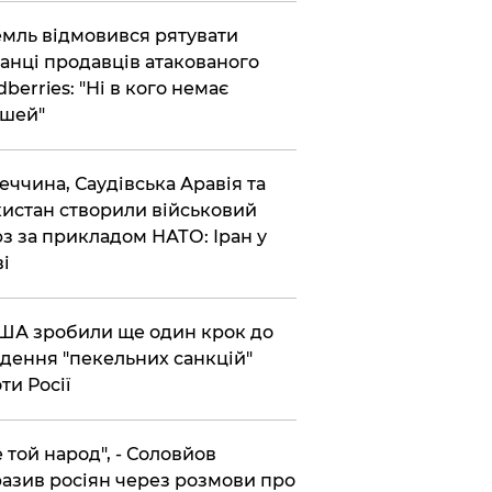
емль відмовився рятувати
анці продавців атакованого
dberries: "Ні в кого немає
шей"
реччина, Саудівська Аравія та
истан створили військовий
з за прикладом НАТО: Іран у
ві
США зробили ще один крок до
дення "пекельних санкцій"
ти Росії
Не той народ", - Соловйов
азив росіян через розмови про