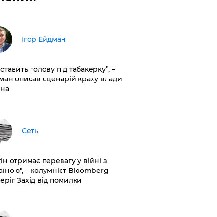
Ігор Ейдман
дставить голову під табакерку”, –
ман описав сценарій краху влади
іна
Сеть
ін отримає перевагу у війні з
аїною", – колумніст Bloomberg
теріг Захід від помилки