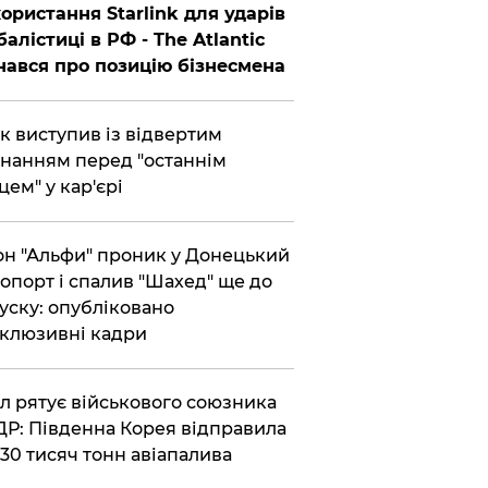
ористання Starlink для ударів
балістиці в РФ - The Atlantic
нався про позицію бізнесмена
ик виступив із відвертим
нанням перед "останнім
цем" у кар'єрі
он "Альфи" проник у Донецький
опорт і спалив "Шахед" ще до
уску: опубліковано
клюзивні кадри
ул рятує військового союзника
Р: Південна Корея відправила
30 тисяч тонн авіапалива