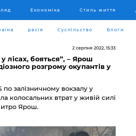
гляд
Економіка
Стиль життя
раїна
расія
Суспільство
Блоги
2 серпня 2022, 15:33
 лісах, бояться”, – Ярош
діозного розгрому окупантів у
 по залізничному вокзалу у
ла колосальних втрат у живій силі
митро Ярош.