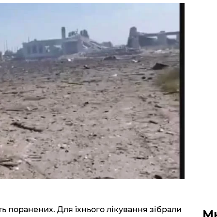
сть поранених. Для їхнього лікування зібрали
М