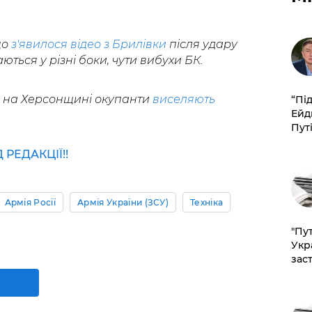
що
з'явилося відео з Брилівки
після удару
ються у різні боки, чути вибухи БК.
і на Херсонщині окупанти
виселяють
​“Пі
Ейд
Пут
РЕДАКЦІЇ!!
Армія Росії
Армія України (ЗСУ)
Техніка
"Пут
Укр
зас