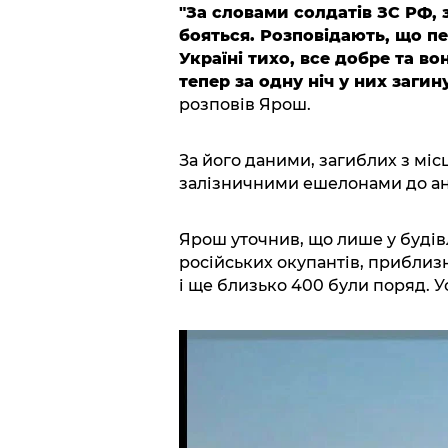
"За словами солдатів ЗС РФ, 
бояться. Розповідають, що п
Україні тихо, все добре та в
тепер за одну ніч у них заги
розповів Ярош.
За його даними, загиблих з міс
залізничними ешелонами до ан
Ярош уточнив, що лише у будів
російських окупантів, приблиз
і ще близько 400 були поряд. У