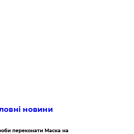
ловні новини
роби переконати Маска на