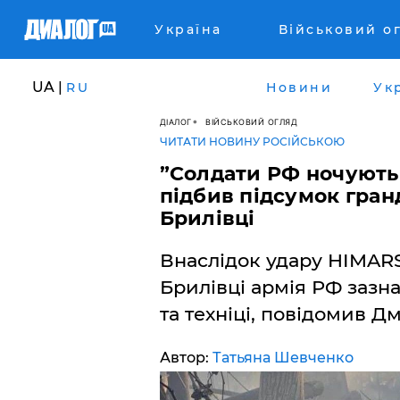
Україна
Військовий о
UA |
RU
Новини
Ук
ДІАЛОГ
ВІЙСЬКОВИЙ ОГЛЯД
ЧИТАТИ НОВИНУ РОСІЙСЬКОЮ
”Солдати РФ ночують у
підбив підсумок гран
Брилівці
Внаслідок удару HIMARS
Брилівці армія РФ зазна
та техніці, повідомив Д
Автор:
Татьяна Шевченко