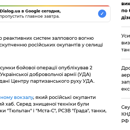
вик
по 
Dialog.ua в Google сегодня,
✓
пропустить главное завтра.
діз
​Ус
ою реактивних систем залпового вогню
виз
скупченню російських окупантів у селищі
тан
дсумки бойової операції опублікував 2
​Др
країнської добровольчої армії (УДА)
аер
дані Центру партизанського руху УДА.
зап
екс
чному вокзалу
, який російські окупанти
ий хаб. Серед знищеної техніки були
​Се
и "Тюльпан" і "Мста-С", РСЗВ "Града", танки,
КНД
РФ 