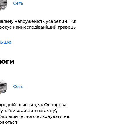
Сеть
іальну напруженість усередині РФ
вокує найнесподіваніший гравець
льше
логи
Сеть
ородній пояснив, як Федорова
уть "використати втемну",
біцявши те, чого виконувати не
раються