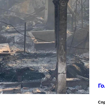
Го
​Сп