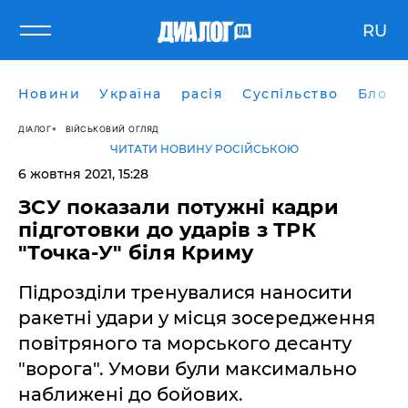
RU
Новини
Україна
расія
Суспільство
Блоги
ДІАЛОГ
ВІЙСЬКОВИЙ ОГЛЯД
ЧИТАТИ НОВИНУ РОСІЙСЬКОЮ
6 жовтня 2021, 15:28
ЗСУ показали потужні кадри
підготовки до ударів з ТРК
"Точка-У" біля Криму
Підрозділи тренувалися наносити
ракетні удари у місця зосередження
повітряного та морського десанту
"ворога". Умови були максимально
наближені до бойових.