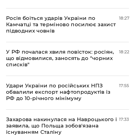
​Росія боїться ударів України по
18:27
Камчатці та терміново посилює захист
підводних човнів
​У РФ почалася хвиля повісток: росіян,
18:22
що відмовилися, заносять до "чорних
списків"
​Удари України по російських НПЗ
17:55
обвалили експорт нафтопродуктів із
РФ до 10-річного мінімуму
​Захарова накинулася на Навроцького і
17:33
заявила, що Польща зобов'язана
існуванням Сталіну