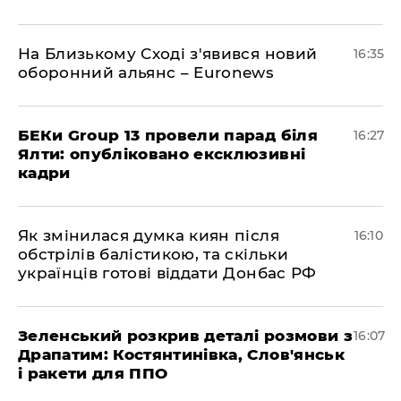
На Близькому Сході з'явився новий
16:35
оборонний альянс – Euronews
БЕКи Group 13 провели парад біля
16:27
Ялти: опубліковано ексклюзивні
кадри
Як змінилася думка киян після
16:10
обстрілів балістикою, та скільки
українців готові віддати Донбас РФ
Зеленський розкрив деталі розмови з
16:07
Драпатим: Костянтинівка, Слов'янськ
і ракети для ППО