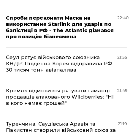
​Спроби переконати Маска на
22:40
використання Starlink для ударів по
балістиці в РФ - The Atlantic дізнався
про позицію бізнесмена
​Сеул рятує військового союзника
21:55
КНДР: Південна Корея відправила РФ
30 тисяч тонн авіапалива
​Кремль відмовився рятувати гаманці
21:49
продавців атакованого Wildberries: "Ні
в кого немає грошей"
​Туреччина, Саудівська Аравія та
21:19
Пакистан створили військовий союз за