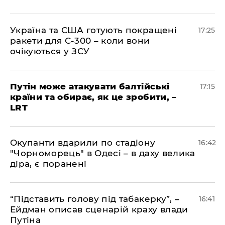
​Україна та США готують покращені
17:25
ракети для С-300 – коли вони
очікуються у ЗСУ
​Путін може атакувати балтійські
17:15
країни та обирає, як це зробити, –
LRT
​Окупанти вдарили по стадіону
16:42
"Чорноморець" в Одесі – в даху велика
діра, є поранені
​“Підставить голову під табакерку”, –
16:41
Ейдман описав сценарій краху влади
Путіна