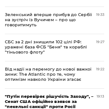
​Зеленський вперше прибув до Сербії
19:33
на зустріч із Вучичем – про що
говоритимуть
​СБС за 2 дні знищили 102 цілі РФ:
19:27
уражені база ФСБ "Беня" та кораблі
"тіньового флоту"
​Від надії на перемогу до нової важкої
19:22
зими: The Atlantic про те, чому
оптимізм навколо України згасає
​"Путін перевіряє рішучість Заходу", –
19:13
Сенат США офіційно взявся за
"пекельні санкції" проти Росії