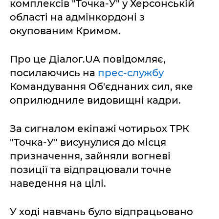
комплексів "Точка-У" у Херсонській
області на адмінкордоні з
окупованим Кримом.
Про це Діалог.UA повідомляє,
посилаючись на
прес-службу
Командування Об'єднаних сил, яке
оприлюдниле видовищні кадри.
За сигналом екіпажі чотирьох ТРК
"Точка-У" висунулися до місця
призначення, зайняли вогневі
позиції та відпрацювали точне
наведення на цілі.
У ході навчань було відпрацьовано