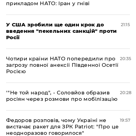
прикладом НАТО: Іран у гніві
​У США зробили ще один крок до
21:15
введення "пекельних санкцій" проти
Росії
​Чотири країни НАТО попередили про
20:35
загрозу повної анексії Південної Осетії
Росією
​'"Не той народ", - Соловйов образив
20:28
росіян через розмови про мобілізацію
​Федоров розповів, чому Україні не
19:57
вистачає ракет для ЗРК Patriot: "Про це
неодноразово говорилося"