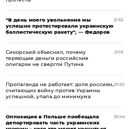
​"В день моего увольнения мы
21:53
успешно протестировали украинскую
баллистическую ракету", — Федоров
Сикорский объяснил, почему
21:19
теряющие деньги российские
олигархи не свергли Путина
​Пропаганда не работает: доля россиян,
20:52
считающих войну против Украины
успешной, упала до минимума
Оппозиция в Польше пообещала
20:44
депортировать часть украинских
мужчин – кого это может коснуться