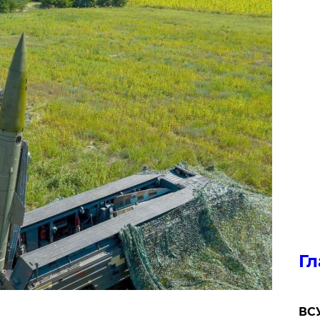
Гл
ВСУ