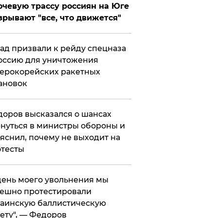
чевую трассу россиян на Юге
зрывают "все, что движется"
ад призвали к рейду спецназа
оссию для уничтожения
ерокорейских ракетных
ановок
оров высказался о шансах
нуться в министры обороны и
яснил, почему не выходит на
тесты
 день моего увольнения мы
ешно протестировали
аинскую баллистическую
ету", — Федоров