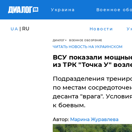
Украина
Военное об
| RU
UA
Новости
У
ДИАЛОГ
ВОЕННОЕ ОБОЗРЕНИЕ
ЧИТАТЬ НОВОСТЬ НА УКРАИНСКОМ
ВСУ показали мощные
из ТРК "Точка У" воз
Подразделения трениро
по местам сосредоточе
десанта "врага". Усло
к боевым.
Автор:
Марина Журавлева