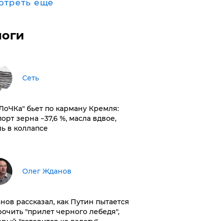
отреть ещё
логи
Сеть
оЛоЧКа" бьет по карману Кремля:
орт зерна −37,6 %, масла вдвое,
ль в коллапсе
Олег Жданов
нов рассказал, как Путин пытается
рочить "прилет черного лебедя",