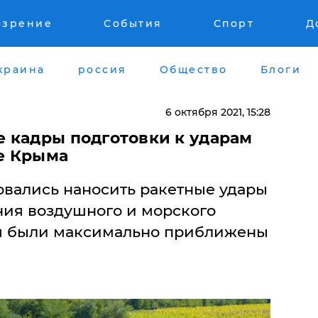
озрение
События
Спорт
Д
краина
россия
Общество
Блоги
6 октября 2021, 15:28
 кадры подготовки к ударам
ле Крыма
вались наносить ракетные удары
ния воздушного и морского
вия были максимально приближены