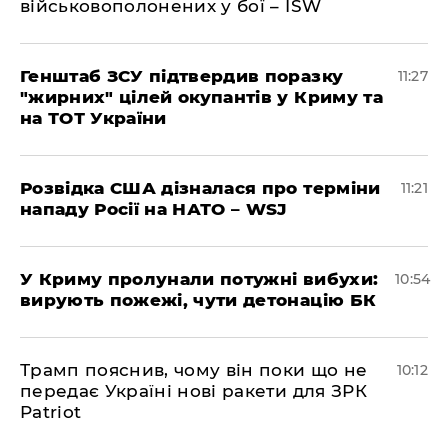
військовополонених у бої – ISW
Генштаб ЗСУ підтвердив поразку
11:27
"жирних" цілей окупантів у Криму та
на ТОТ України
Розвідка США дізналася про терміни
11:21
нападу Росії на НАТО – WSJ
У Криму пролунали потужні вибухи:
10:54
вирують пожежі, чути детонацію БК
Трамп пояснив, чому він поки що не
10:12
передає Україні нові ракети для ЗРК
Patriot