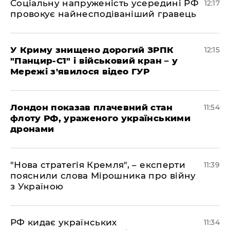
Соціальну напруженість усередині РФ
12:17
провокує найнесподіваніший гравець
У Криму знищено дорогий ЗРПК
12:15
"Панцир-С1" і військовий кран – у
Мережі з'явилося відео ГУР
Лондон показав плачевний стан
11:54
флоту РФ, ураженого українськими
дронами
"Нова стратегія Кремля", – експерти
11:39
пояснили слова Мірошника про війну
з Україною
РФ кидає українських
11:34