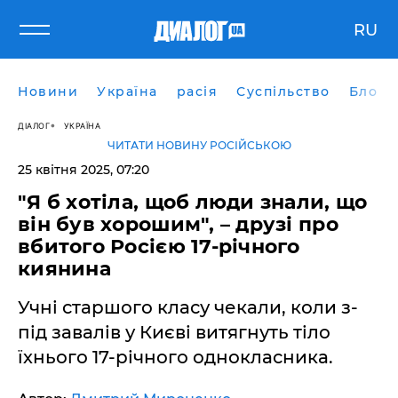
RU
Новини
Україна
расія
Суспільство
Блоги
ДІАЛОГ
УКРАЇНА
ЧИТАТИ НОВИНУ РОСІЙСЬКОЮ
25 квітня 2025, 07:20
"Я б хотіла, щоб люди знали, що
він був хорошим", – друзі про
вбитого Росією 17-річного
киянина
Учні старшого класу чекали, коли з-
під завалів у Києві витягнуть тіло
їхнього 17-річного однокласника.