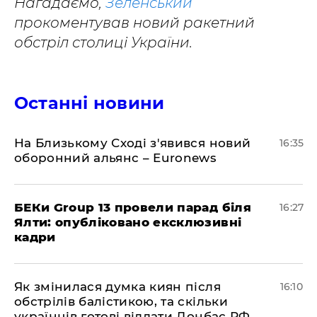
Нагадаємо,
Зеленський
прокоментував новий ракетний
обстріл столиці України.
Останні новини
На Близькому Сході з'явився новий
16:35
оборонний альянс – Euronews
БЕКи Group 13 провели парад біля
16:27
Ялти: опубліковано ексклюзивні
кадри
Як змінилася думка киян після
16:10
обстрілів балістикою, та скільки
українців готові віддати Донбас РФ