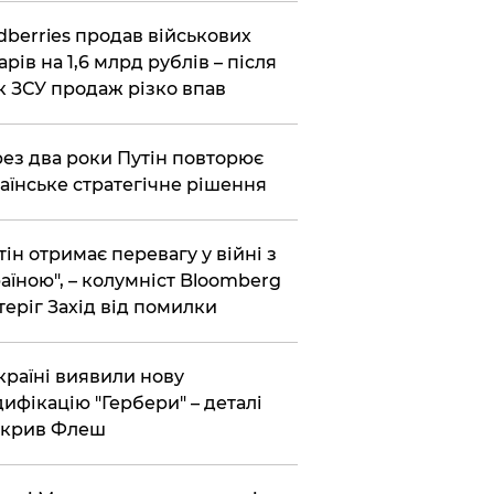
dberries продав військових
арів на 1,6 млрд рублів – після
к ЗСУ продаж різко впав
ез два роки Путін повторює
аїнське стратегічне рішення
тін отримає перевагу у війні з
аїною", – колумніст Bloomberg
теріг Захід від помилки
країні виявили нову
ифікацію "Гербери" – деталі
зкрив Флеш