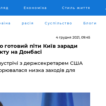
гляд
Економіка
Стиль життя
раїна
расія
Суспільство
Блоги
4 грудня 2021, 09:45
о готовий піти Київ заради
кту на Донбасі
 зустрічі з держсекретарем США
орювалася низка заходів для