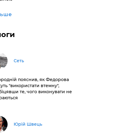
льше
логи
Сеть
ородній пояснив, як Федорова
уть "використати втемну",
біцявши те, чого виконувати не
раються
Юрій Швець