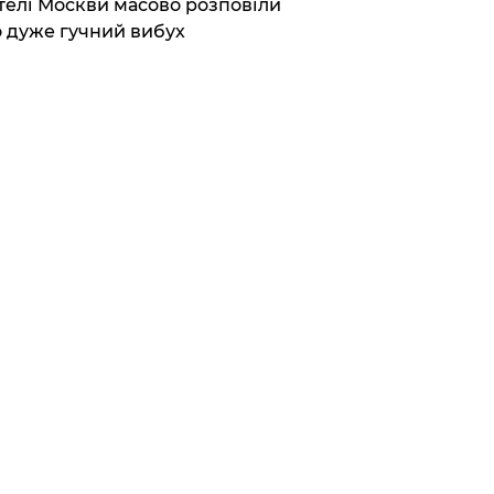
елі Москви масово розповіли
 дуже гучний вибух