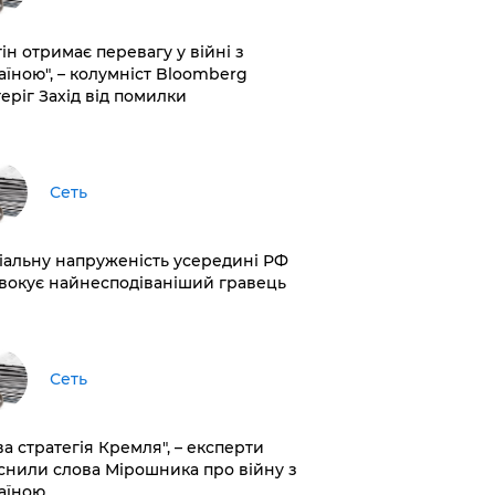
ін отримає перевагу у війні з
аїною", – колумніст Bloomberg
теріг Захід від помилки
Сеть
іальну напруженість усередині РФ
вокує найнесподіваніший гравець
Сеть
ва стратегія Кремля", – експерти
снили слова Мірошника про війну з
аїною