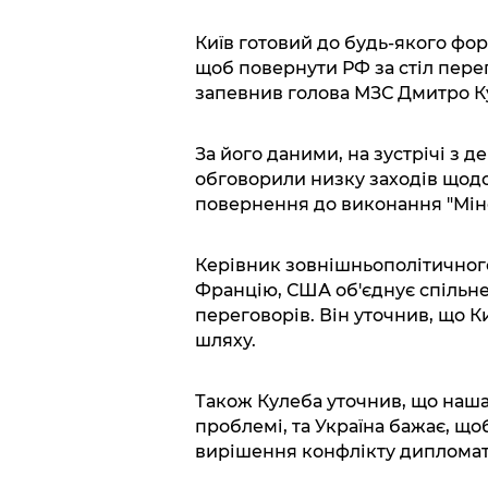
Київ готовий до будь-якого фо
щоб повернути РФ за стіл перег
запевнив голова МЗС Дмитро К
За його даними, на зустрічі з
обговорили низку заходів щод
повернення до виконання "Мінсь
Керівник зовнішньополітичного
Францію, США об'єднує спільне
переговорів. Він уточнив, що 
шляху.
Також Кулеба уточнив, що наша 
проблемі, та Україна бажає, що
вирішення конфлікту диплома