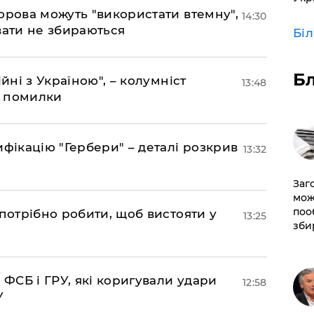
орова можуть "використати втемну",
14:30
вати не збираються
Бі
Б
йні з Україною", – колумніст
13:48
д помилки
фікацію "Гербери" – деталі розкрив
13:32
Заг
мож
поо
потрібно робити, щоб вистояти у
13:25
зби
 ФСБ і ГРУ, які коригували удари
12:58
У