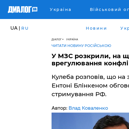
Україна
Військовий о
UA |
RU
Новини
Ук
ДІАЛОГ
УКРАЇНА
ЧИТАТИ НОВИНУ РОСІЙСЬКОЮ
У МЗС розкрили, на щ
врегулювання конфлі
Кулеба розповів, що на
Ентоні Блінкеном обгов
стримування РФ.
Автор:
Влад Коваленко