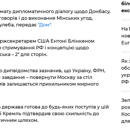
біл
екс
рмату дипломатичного діалогу щодо Донбасу,
оворів і до виконання Мінських угод,
улеба, передає
"Дом".
На 
нов
 держсекретарем США Ентоні Блінкеном
Eu
о стримування РФ і концепцію щодо
ка – 2" для сторін.
Як 
обс
 дипвідомства зазначив, що Україну, ФРН,
укр
 завдання – повернути Москву за стіл
РФ
Київ залишається прихильником мирного
Зел
держава готова до будь-яких поступів у цій
роз
б Кремль підтвердив свою схильність до
Кос
тичним шляхом.
дл