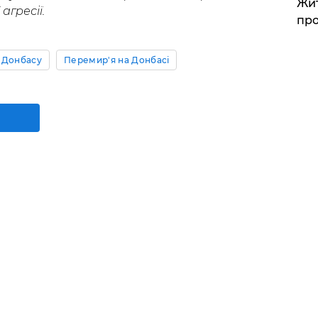
Жит
агресії.
про
 Донбасу
Перемир'я на Донбасі