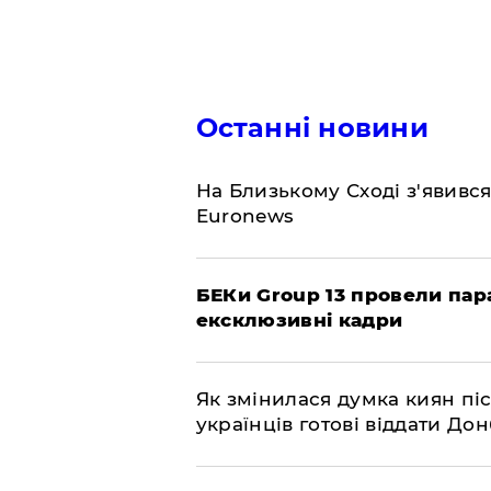
Останні новини
На Близькому Сході з'явивс
Euronews
БЕКи Group 13 провели пар
ексклюзивні кадри
Як змінилася думка киян піс
українців готові віддати До