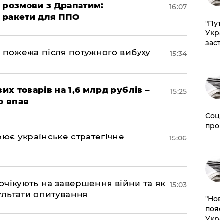
 розмови з Драпатим:
16:07
і ракети для ППО
"Пут
Укр
зас
 пожежа після потужного вибуху
15:34
их товарів на 1,6 млрд рублів –
15:25
о впав
Соц
про
рює українське стратегічне
15:06
 очікують на завершення війни та як
15:03
езультати опитування
"Но
поя
Укр