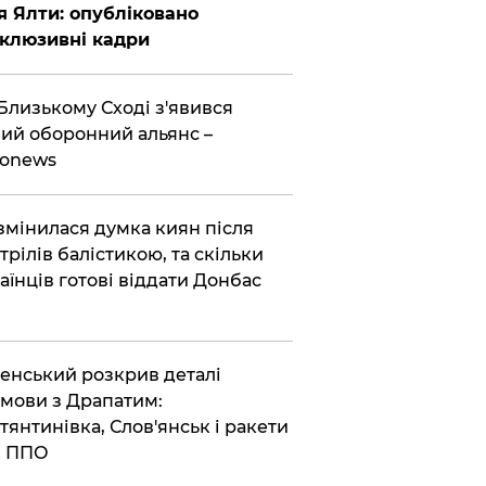
я Ялти: опубліковано
клюзивні кадри
Близькому Сході з'явився
ий оборонний альянс –
ronews
змінилася думка киян після
трілів балістикою, та скільки
аїнців готові віддати Донбас
енський розкрив деталі
мови з Драпатим:
тянтинівка, Слов'янськ і ракети
я ППО