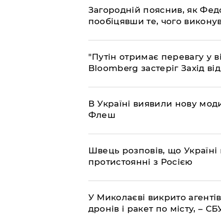
Загородній пояснив, як Фед
пообіцявши те, чого викону
"Путін отримає перевагу у ві
Bloomberg застеріг Захід ві
В Україні виявили нову моди
Флеш
Швець розповів, що Україні 
протистоянні з Росією
У Миколаєві викрито агентів
дронів і ракет по місту, – СБ