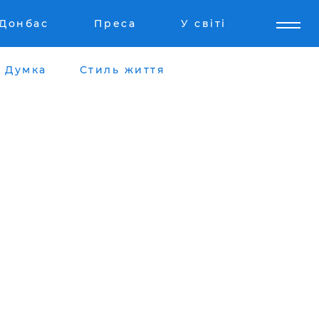
Донбас
Преса
У світі
Думка
Стиль життя