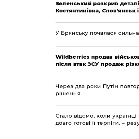
Зеленський розкрив деталі
Костянтинівка, Слов'янськ 
У Брянську почалася сильна
Wildberries продав військов
після атак ЗСУ продаж різк
Через два роки Путін повто
рішення
Стало відомо, коли українці
довго готові її терпіти, – р