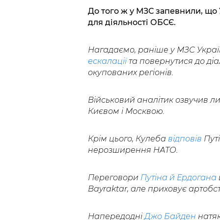
До того ж у МЗС запевнили, що 
для діяльності ОБСЄ.
Нагадаємо, раніше у МЗС Украї
ескалації
та повернутися до діа
окупованих регіонів.
Військовий аналітик озвучив 
Києвом і Москвою.
Крім цього, Кулеба
відповів
Пут
нерозширення НАТО.
Переговори
Путіна й Ердогана
Bayraktar, але приховує артобст
Напередодні
Джо Байден
натяк