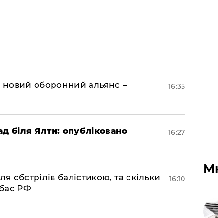
я новий оборонний альянс –
16:35
ад біля Ялти: опубліковано
16:27
М
ля обстрілів балістикою, та скільки
16:10
нбас РФ