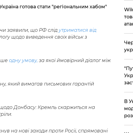
Україна готова стати "регіональним хабом"
Wil
тов
ата
ни заявили, що РФ слід
утриматися від
логу щодо виведення своїх військ з
Чер
укр
лише
одну умову,
за якої ймовірний діалог між
"Пу
Укр
зас
іну, який вимагав письмових гарантій
В У
щодо Донбасу: Кремль скаржиться на
мод
ріли.
ро
нув на нові заходи проти Росії, спрямовані