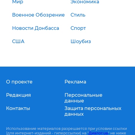
Мир
Экономика
Военное Обозрение
Стиль
Новости Донбасса
Спорт
США
Шоубиз
О проекте
Реклама
Редакция
Персональные
данные
Контакты
Защита персональных
данных
Использование материалов разрешается при условии ссылки
(для интернет-изданий - гиперссылки) на "
Диалог.ua
" не ниже