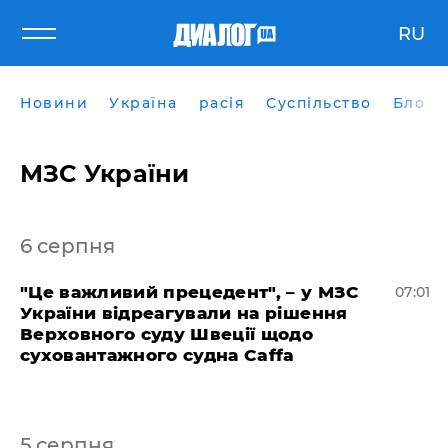
RU
Новини
Україна
расія
Суспільство
Блоги
МЗС України
6 серпня
"Це важливий прецедент", – у МЗС
07:01
України відреагували на рішення
Верховного суду Швеції щодо
суховантажного судна Caffa
5 серпня