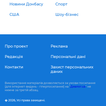
Новини Донбасу
Спорт
США
Шоу-бізнес
Про проект
Реклама
Редакція
Персональні дані
Контакти
Захист персональних
даних
Використання матеріалів дозволяється за умови посилання
(для інтернет-видань - гіперпосилання) на "
Диалог.ua
" не
нижче за третій абзац.
� 2026,
Усі права захищені.