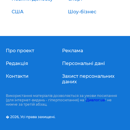
США
Шоу-бізнес
Про проект
Реклама
Редакція
Персональні дані
Контакти
Захист персональних
даних
Використання матеріалів дозволяється за умови посилання
(для інтернет-видань - гіперпосилання) на "
Диалог.ua
" не
нижче за третій абзац.
� 2026,
Усі права захищені.