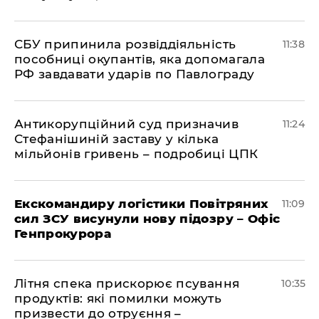
СБУ припинила розвіддіяльність
11:38
пособниці окупантів, яка допомагала
РФ завдавати ударів по Павлограду
Антикорупційний суд призначив
11:24
Стефанішиній заставу у кілька
мільйонів гривень – подробиці ЦПК
Екскомандиру логістики Повітряних
11:09
сил ЗСУ висунули нову підозру – Офіс
Генпрокурора
Літня спека прискорює псування
10:35
продуктів: які помилки можуть
призвести до отруєння –