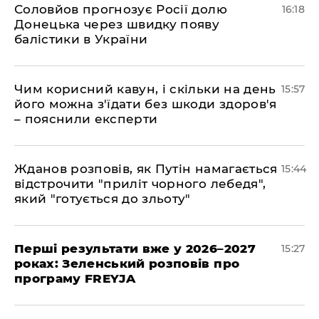
Соловйов прогнозує Росії долю
16:18
Донецька через швидку появу
балістики в України
Чим корисний кавун, і скільки на день
15:57
його можна з'їдати без шкоди здоров'я
– пояснили експерти
Жданов розповів, як Путін намагається
15:44
відстрочити "приліт чорного лебедя",
який "готується до зльоту"
Перші результати вже у 2026–2027
15:27
роках: Зеленський розповів про
програму FREYJA