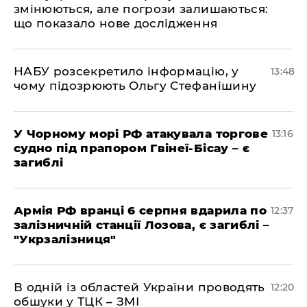
змінюються, але погрози залишаються:
що показало нове дослідження
НАБУ розсекретило інформацію, у
13:48
чому підозрюють Ольгу Стефанішину
У Чорному морі РФ атакувала торгове
13:16
судно під прапором Гвінеї-Бісау – є
загиблі
Армія РФ вранці 6 серпня вдарила по
12:37
залізничній станції Лозова, є загиблі –
"Укрзалізниця"
В одній із областей України проводять
12:20
обшуки у ТЦК – ЗМІ