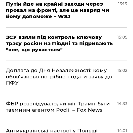
Путін йде на крайні заходи через
15:15
провал на фронті, але це навряд чи
йому допоможе – WSJ
ЗСУ взяли під контроль ключову
15:05
трасу росіян на Півдні та підривають
"все, що рухається"
Доплата до Дня Незалежності: кому
15:02
обов'язково потрібно подати заяву до
ПФУ
ФБР розслідувало, чи міг Трамп бути
14:33
таємним агентом Росії, – Fox News
Антиукраїнські настрої у Польщі
14:01