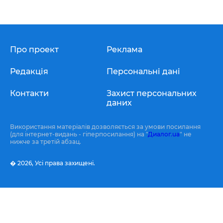
Про проект
Реклама
Редакція
Персональні дані
Контакти
Захист персональних
даних
Використання матеріалів дозволяється за умови посилання
(для інтернет-видань - гіперпосилання) на "
Диалог.ua
" не
нижче за третій абзац.
� 2026,
Усі права захищені.