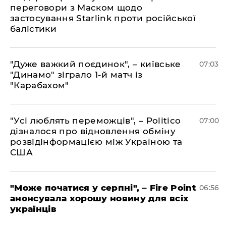
переговори з Маском щодо
застосування Starlink проти російської
балістики
"Дуже важкий поєдинок", – київське
07:03
"Динамо" зіграло 1-й матч із
"Карабахом"
"Усі люблять переможців", – Politico
07:00
дізналося про відновлення обміну
розвідінформацією між Україною та
США
"Може початися у серпні", – Fire Point
06:56
анонсувала хорошу новину для всіх
українців