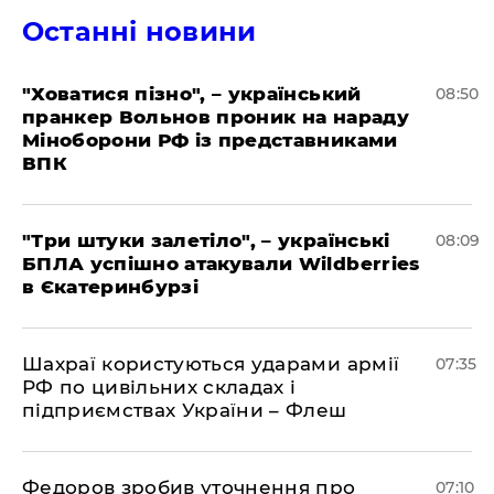
Останні новини
"Ховатися пізно", – український
08:50
пранкер Вольнов проник на нараду
Міноборони РФ із представниками
ВПК
"Три штуки залетіло", – українські
08:09
БПЛА успішно атакували Wildberries
в Єкатеринбурзі
Шахраї користуються ударами армії
07:35
РФ по цивільних складах і
підприємствах України – Флеш
Федоров зробив уточнення про
07:10