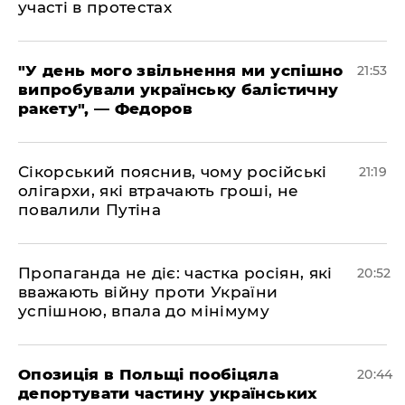
участі в протестах
​"У день мого звільнення ми успішно
21:53
випробували українську балістичну
ракету", — Федоров
​Сікорський пояснив, чому російські
21:19
олігархи, які втрачають гроші, не
повалили Путіна
​Пропаганда не діє: частка росіян, які
20:52
вважають війну проти України
успішною, впала до мінімуму
​Опозиція в Польщі пообіцяла
20:44
депортувати частину українських