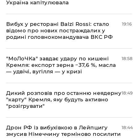
Україна капітулювала
​Вибух у ресторані Balzi Rossi: стало
19:16
відомо про нових постраждалих у
родині головнокомандувача ВКС РФ
​"МоЛоЧКа" завдає удару по кишені
18:58
Кремля: експорт зерна −37,6 %, масла
— удвічі, вугілля — у кризі
​Дикий розповів про останню неядерну
18:49
"карту" Кремля, яку будуть активно
"розігрувати"
​Дрон РФ із вибухівкою в Лейпцигу
18:44
змусив Німеччину терміново посилити