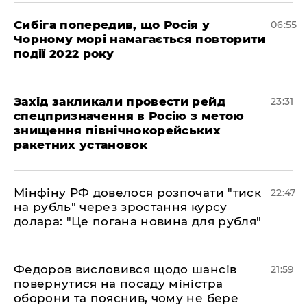
Сибіга попередив, що Росія у
06:55
Чорному морі намагається повторити
події 2022 року
​Захід закликали провести рейд
23:31
спецпризначення в Росію з метою
знищення північнокорейських
ракетних установок
​Мінфіну РФ довелося розпочати "тиск
22:47
на рубль" через зростання курсу
долара: "Це погана новина для рубля"
​Федоров висловився щодо шансів
21:59
повернутися на посаду міністра
оборони та пояснив, чому не бере