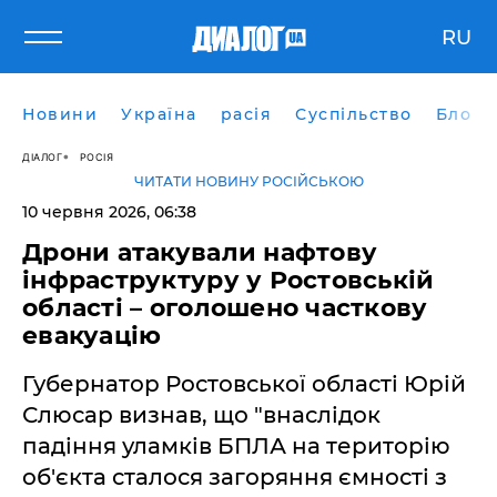
RU
Новини
Україна
расія
Суспільство
Блоги
ДІАЛОГ
РОСІЯ
ЧИТАТИ НОВИНУ РОСІЙСЬКОЮ
10 червня 2026, 06:38
Дрони атакували нафтову
інфраструктуру у Ростовській
області – оголошено часткову
евакуацію
Губернатор Ростовської області Юрій
Слюсар визнав, що "внаслідок
падіння уламків БПЛА на територію
об'єкта сталося загоряння ємності з