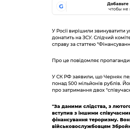
Добавьте 
G
чтобы не 
У Росії вирішили звинуватити у
донатить на ЗСУ. Слідчий коміт
справу за статтею "Фінансуванн
Про це повідомляє пропаганди
У СК РФ заявили, що Черняк пер
понад 500 мільйонів рублів. Й
про затримання двох "співучас
"За даними слідства, з лютог
вступив з іншими співучасни
фінансування тероризму. Вон
військовослужбовцям Збройн