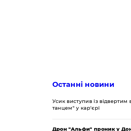
Останні новини
​Усик виступив із відвертим
танцем" у кар'єрі
​Дрон "Альфи" проник у До