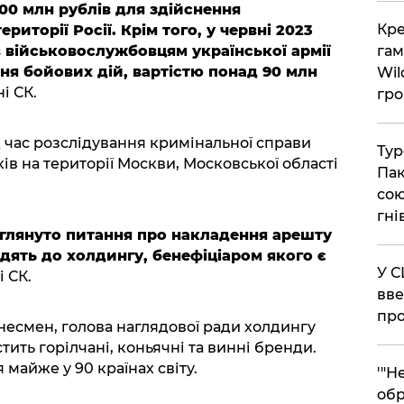
0 млн рублів для здійснення
​Кр
риторії Росії. Крім того, у червні 2023
в військовослужбовцям української армії
гам
ня бойових дій, вартістю понад 90 млн
Wil
і СК.
гро
д час розслідування кримінальної справи
​Ту
в на території Москви, Московської області
Пак
сою
гні
глянуто питання про накладення арешту
одять до холдингу, бенефіціаром якого є
​У 
 СК.
вве
про
несмен, голова наглядової ради холдингу
стить горілчані, коньячні та винні бренди.
майже у 90 країнах світу.
​'"
обр