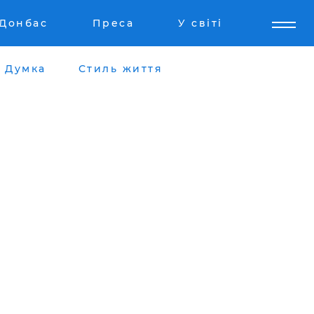
Донбас
Преса
У світі
Думка
Стиль життя