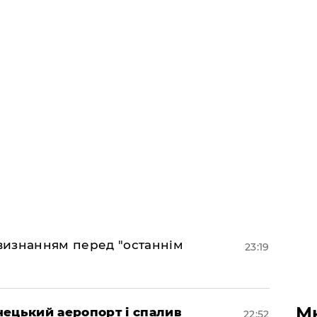
 визнанням перед "останнім
23:19
М
нецький аеропорт і спалив
22:52