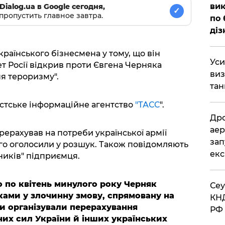
вик
Dialog.ua в Google сегодня,
✓
пропустить главное завтра.
по 
діз
країнського бізнесмена у тому, що він
​Ус
ет Росії відкрив проти Євгена Черняка
виз
я тероризму".
тан
стське інформаційне агентство
"ТАСС
".
​Др
аер
ерахував на потреби української армії
зап
ого оголосили у розшук. Також повідомляють
екс
ників" підприємця.
о по квітень минулого року Черняк
​Се
ками у злочинну змову, спрямовану на
КНД
и організували перерахування
РФ 
их сил України й інших українських