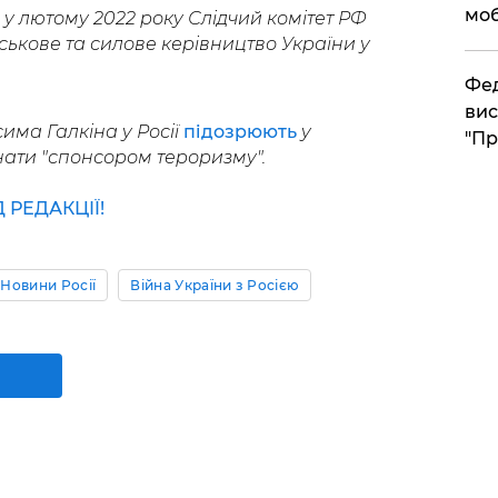
моб
у лютому 2022 року Слідчий комітет РФ
ськове та силове керівництво України у
​Фе
вис
има Галкіна у Росії
підозрюють
у
"Пр
нати "спонсором тероризму".
РЕДАКЦІЇ!
Новини Росії
Війна України з Росією