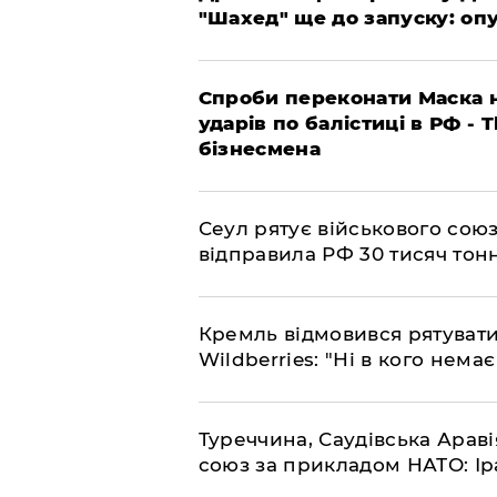
"Шахед" ще до запуску: оп
​Спроби переконати Маска н
ударів по балістиці в РФ - 
бізнесмена
​Сеул рятує військового со
відправила РФ 30 тисяч тон
​Кремль відмовився рятуват
Wildberries: "Ні в кого нема
​Туреччина, Саудівська Арав
союз за прикладом НАТО: Іра