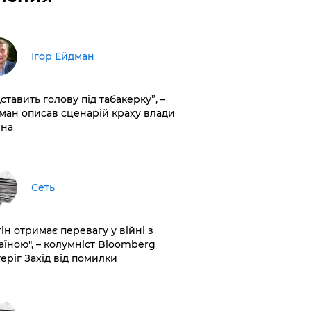
Ігор Ейдман
дставить голову під табакерку”, –
ман описав сценарій краху влади
іна
Сеть
ін отримає перевагу у війні з
аїною", – колумніст Bloomberg
теріг Захід від помилки