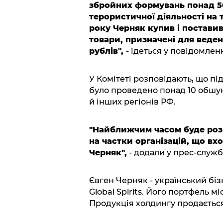
збройних формувань понад 50
терористичної діяльності на те
року Черняк купив і постави
товари, призначені для веден
рублів",
- ідеться у повідомленн
У Комітеті розповідають, що пі
було проведено понад 10 обшукі
й інших регіонів РФ.
"Найближчим часом буде роз
на частки організацій, що вх
Черняк",
- додали у прес-службі
Євген Черняк - український біз
Global Spirits. Його портфель мі
Продукція холдингу продається 