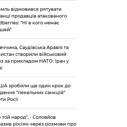
емль відмовився рятувати
анці продавців атакованого
dberries: "Ні в кого немає
шей"
реччина, Саудівська Аравія та
истан створили військовий
з за прикладом НАТО: Іран у
ві
США зробили ще один крок до
дення "пекельних санкцій"
ти Росії
Не той народ", - Соловйов
азив росіян через розмови про