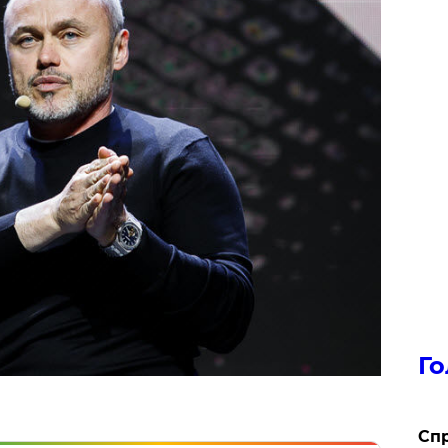
Го
​Сп