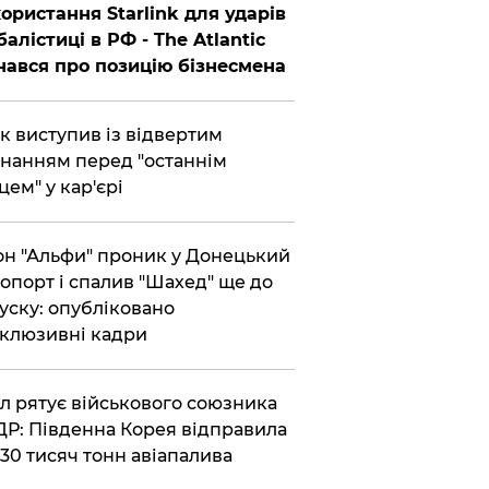
ористання Starlink для ударів
балістиці в РФ - The Atlantic
нався про позицію бізнесмена
ик виступив із відвертим
нанням перед "останнім
цем" у кар'єрі
он "Альфи" проник у Донецький
опорт і спалив "Шахед" ще до
уску: опубліковано
клюзивні кадри
ул рятує військового союзника
Р: Південна Корея відправила
30 тисяч тонн авіапалива