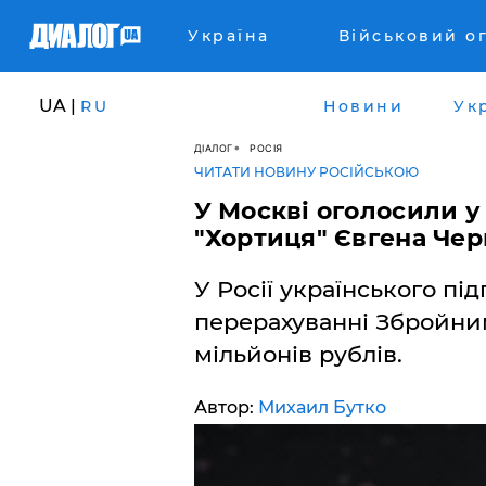
Україна
Військовий о
UA |
RU
Новини
Ук
ДІАЛОГ
РОСІЯ
ЧИТАТИ НОВИНУ РОСІЙСЬКОЮ
У Москві оголосили 
"Хортиця" Євгена Чер
У Росії українського п
перерахуванні Збройни
мільйонів рублів.
Автор:
Михаил Бутко