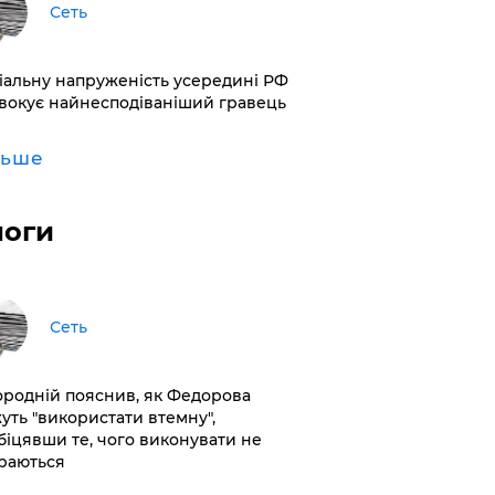
Сеть
іальну напруженість усередині РФ
вокує найнесподіваніший гравець
льше
логи
Сеть
ородній пояснив, як Федорова
уть "використати втемну",
біцявши те, чого виконувати не
раються