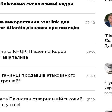
убліковано ексклюзивні кадри
а використання Starlink для
22:40
The Atlantic дізнався про позицію
​“Пі
Ейд
Пут
юзника КНДР: Південна Корея
21:55
н авіапалива
и гаманці продавців атакованого
21:49
є грошей"
"Пут
Укр
зас
ія та Пакистан створили військовий
21:19
н у гніві