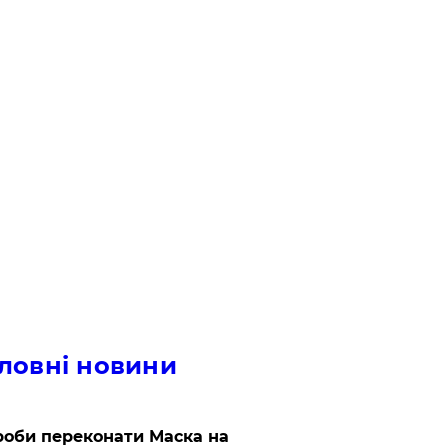
ловні новини
роби переконати Маска на