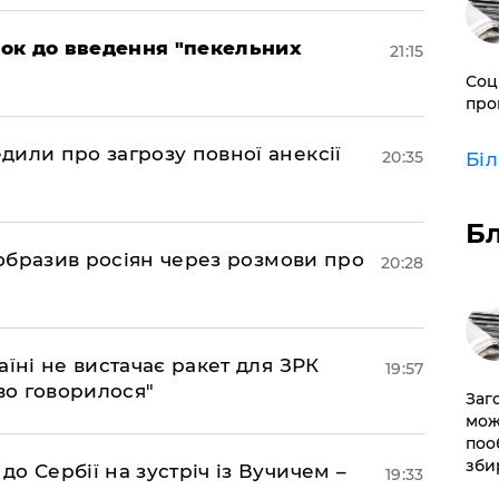
рок до введення "пекельних
21:15
Соц
про
дили про загрозу повної анексії
20:35
Бі
Б
в образив росіян через розмови про
20:28
аїні не вистачає ракет для ЗРК
19:57
во говорилося"
Заг
мож
поо
зби
о Сербії на зустріч із Вучичем –
19:33