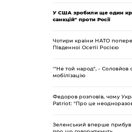
​У США зробили ще один к
санкцій" проти Росії
​Чотири країни НАТО попере
Південної Осетії Росією
​'"Не той народ", - Соловйо
мобілізацію
​Федоров розповів, чому Укр
Patriot: "Про це неодноразо
​Зеленський вперше прибув д
про що говоритимуть