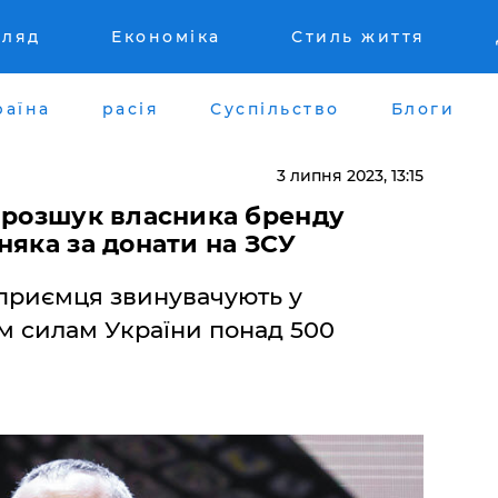
гляд
Економіка
Стиль життя
раїна
расія
Суспільство
Блоги
3 липня 2023, 13:15
у розшук власника бренду
няка за донати на ЗСУ
ідприємця звинувачують у
м силам України понад 500