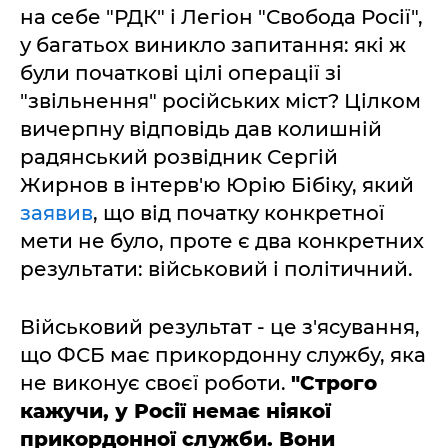
на себе "РДК" і Легіон "Свобода Росії",
у багатьох виникло запитання: які ж
були початкові цілі операції зі
"звільнення" російських міст? Цілком
вичерпну відповідь дав колишній
радянський розвідник Сергій
Жирнов в інтерв'ю Юрію Бібіку, який
заявив
, що від початку конкретної
мети не було, проте є два конкретних
результати: військовий і політичний.
Військовий результат - це з'ясування,
що ФСБ має прикордонну службу, яка
не виконує своєї роботи.
"Строго
кажучи, у Росії немає ніякої
прикордонної служби. Вони