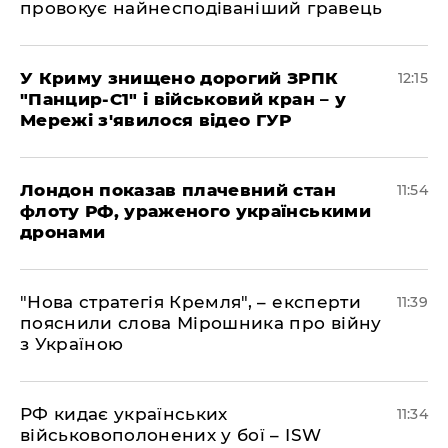
провокує найнесподіваніший гравець
У Криму знищено дорогий ЗРПК
12:15
"Панцир-С1" і військовий кран – у
Мережі з'явилося відео ГУР
Лондон показав плачевний стан
11:54
флоту РФ, ураженого українськими
дронами
"Нова стратегія Кремля", – експерти
11:39
пояснили слова Мірошника про війну
з Україною
РФ кидає українських
11:34
військовополонених у бої – ISW