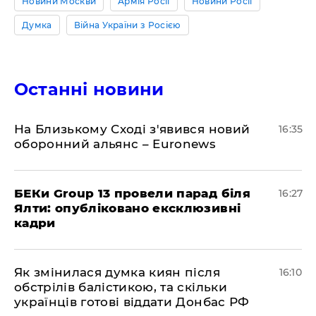
Новини Москви
Армія Росії
Новини Росії
Думка
Війна України з Росією
Останні новини
На Близькому Сході з'явився новий
16:35
оборонний альянс – Euronews
БЕКи Group 13 провели парад біля
16:27
Ялти: опубліковано ексклюзивні
кадри
Як змінилася думка киян після
16:10
обстрілів балістикою, та скільки
українців готові віддати Донбас РФ