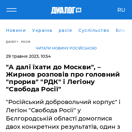
RU
Новини
Україна
расія
Суспільство
Блоги
ДІАЛОГ
РОСІЯ
ЧИТАТИ НОВИНУ РОСІЙСЬКОЮ
29 травня 2023, 10:54
"А далі їхати до Москви", –
Жирнов розповів про головний
"прорив" "РДК" і Легіону
"Свобода Росії"
"Російський добровольчий корпус" і
Легіон "Свобода Росії" у
Бєлгородській області домоглися
двох конкретних результатів, один з