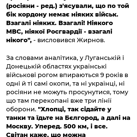
(росіяни - ред.) з'ясували, що по той
бік кордону немає ніяких військ.
Взагалі ніяких. Взагалі! Ніякого
МВС, ніякої Росгвардії - взагалі
нікого",
- висловився Жирнов.
За словами аналітика, у Луганській і
Донецькій областях українські
військові рогом впираються 9 років в
одні й ті самі окопи, та ні українці, ні
росіяни не можуть просунутися, тому
що там перекопані вже три лінії
оборони.
"Хлопці, так сідайте у
танки та їдьте на Бєлгород, а далі на
Москву. Уперед. 500 км, і все.
Світан каже, що можна