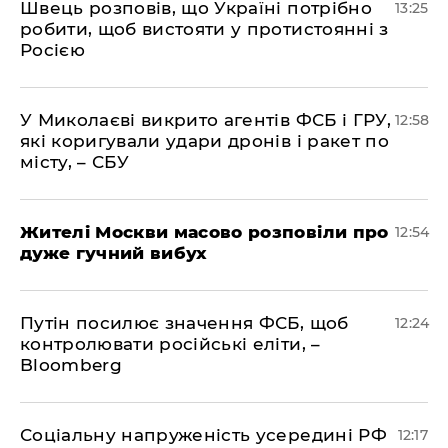
Швець розповів, що Україні потрібно
13:25
робити, щоб вистояти у протистоянні з
Росією
У Миколаєві викрито агентів ФСБ і ГРУ,
12:58
які коригували удари дронів і ракет по
місту, – СБУ
Жителі Москви масово розповіли про
12:54
дуже гучний вибух
Путін посилює значення ФСБ, щоб
12:24
контролювати російські еліти, –
Bloomberg
Соціальну напруженість усередині РФ
12:17