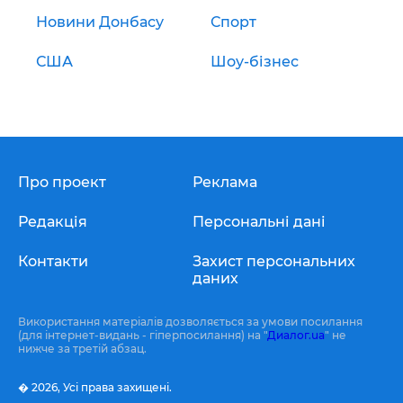
Новини Донбасу
Спорт
США
Шоу-бізнес
Про проект
Реклама
Редакція
Персональні дані
Контакти
Захист персональних
даних
Використання матеріалів дозволяється за умови посилання
(для інтернет-видань - гіперпосилання) на "
Диалог.ua
" не
нижче за третій абзац.
� 2026,
Усі права захищені.