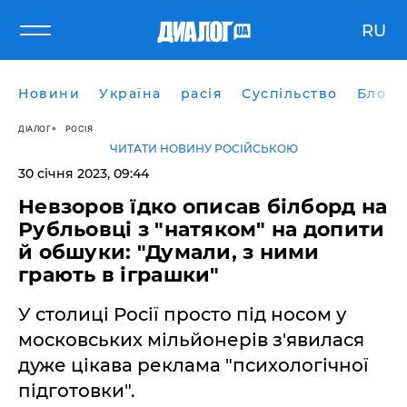
RU
Новини
Україна
расія
Суспільство
Блоги
ДІАЛОГ
РОСІЯ
ЧИТАТИ НОВИНУ РОСІЙСЬКОЮ
30 січня 2023, 09:44
Невзоров їдко описав білборд на
Рубльовці з "натяком" на допити
й обшуки: "Думали, з ними
грають в іграшки"
У столиці Росії просто під носом у
московських мільйонерів з'явилася
дуже цікава реклама "психологічної
підготовки".