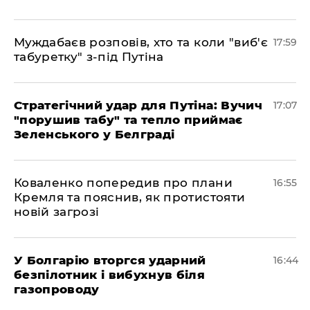
Муждабаєв розповів, хто та коли "виб'є
17:59
табуретку" з-під Путіна
Стратегічний удар для Путіна: Вучич
17:07
"порушив табу" та тепло приймає
Зеленського у Белграді
Коваленко попередив про плани
16:55
Кремля та пояснив, як протистояти
новій загрозі
У Болгарію вторгся ударний
16:44
безпілотник і вибухнув біля
газопроводу