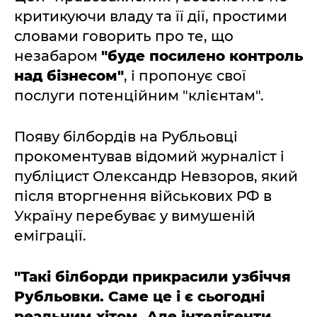
критикуючи владу та її дії, простими
словами говорить про те, що
незабаром
"буде посилено контроль
над бізнесом"
, і пропонує свої
послуги потенційним "клієнтам".
Появу білбордів на Рубльовці
прокоментував відомий журналіст і
публіцист Олександр Невзоров, який
після вторгнення військових РФ в
Україну перебуває у вимушеній
еміграції.
"Такі білборди прикрасили узбіччя
Рубльовки. Саме це і є сьогодні
реальним хітом. Але інтелігенти