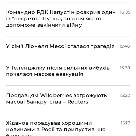
Командир РДК Капустін розкрив один
16:05
із "секретів" Путіна, знання якого
допоможе закінчити війну
У сім'ї Ліонеля Мессі сталася трагедія
15:46
У Геленджику після сильних вибухів
15:39
почалася масова евакуація
Продавцям Wildberries загрожують
15:22
масові банкрутства – Reuters
Жданов порадував хорошими
15:17
новинами з Росії та припустив, що
буде далі