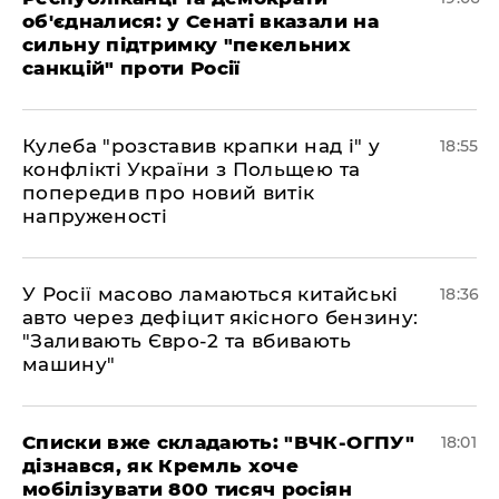
об'єдналися: у Сенаті вказали на
сильну підтримку "пекельних
санкцій" проти Росії
Кулеба "розставив крапки над і" у
18:55
конфлікті України з Польщею та
попередив про новий витік
напруженості
У Росії масово ламаються китайські
18:36
авто через дефіцит якісного бензину:
"Заливають Євро-2 та вбивають
машину"
Списки вже складають: "ВЧК-ОГПУ"
18:01
дізнався, як Кремль хоче
мобілізувати 800 тисяч росіян