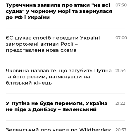
Туреччина заявила про атаки "на всі
07:30
судна" у Чорному морі та звернулася
до РФ і України
ЄС шукає спосіб передати Україні
07:00
заморожені активи Росії –
представлена ​​нова схема
Яковина назвав те, що загубить Путіна
21:44
та його режим, натякнувши на
близький кінець
У Путіна не буде перемоги, Україна
21:22
не піде з Донбасу – Зеленський
Зеленський про удари по Wildberries:
20:57