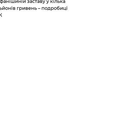
фанішиній заставу у кілька
ьйонів гривень – подробиці
К