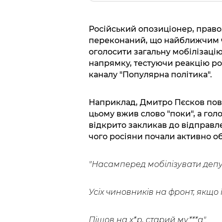
Російський опозиціонер, право
переконаний, що найближчим ч
оголосити загальну мобілізацію
напрямку, тестуючи реакцію ро
каналу "Популярна політика".
Наприклад, Дмитро Пєсков пові
цьому вжив слово "поки", а го
відкрито закликав до відправлен
чого росіяни почали активно о
"Насамперед мобілізувати депутат
Усіх чиновників на фронт, якщо ї
Пішов на х*р, старий му***а".