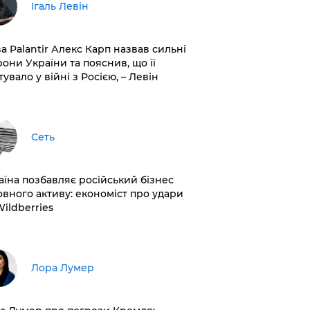
Ігаль Левін
ва Palantir Алекс Карп назвав сильні
рони України та пояснив, що її
увало у війні з Росією, – Левін
Сеть
раїна позбавляє російський бізнес
овного активу: економіст про удари
Wildberries
​Лора Лумер