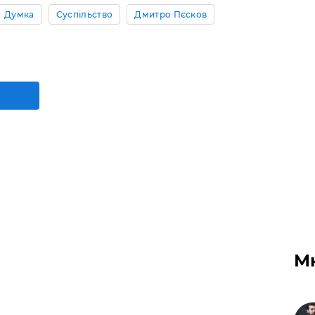
Думка
Суспільство
Дмитро Пєсков
М