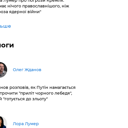
а Лумер про погрози Кремля:
має нічого православнішого, ніж
роза ядерної війни"
льше
логи
Олег Жданов
нов розповів, як Путін намагається
строчити "приліт чорного лебедя",
 "готується до зльоту"
​Лора Лумер