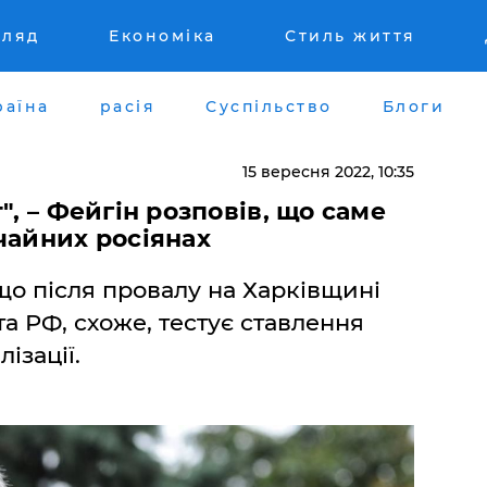
гляд
Економіка
Стиль життя
раїна
расія
Суспільство
Блоги
15 вересня 2022, 10:35
", – Фейгін розповів, що саме
чайних росіянах
що після провалу на Харківщині
а РФ, схоже, тестує ставлення
ізації.