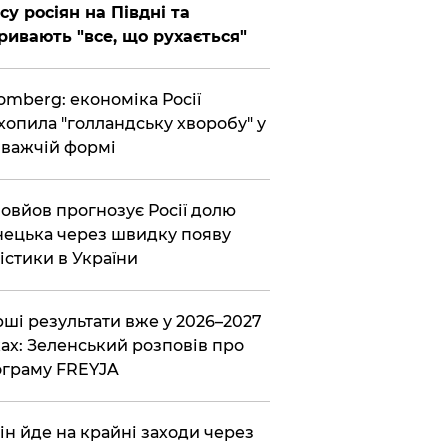
су росіян на Півдні та
ривають "все, що рухається"
omberg: економіка Росії
хопила "голландську хворобу" у
важчій формі
овйов прогнозує Росії долю
ецька через швидку появу
істики в України
ші результати вже у 2026–2027
ах: Зеленський розповів про
граму FREYJA
ін йде на крайні заходи через