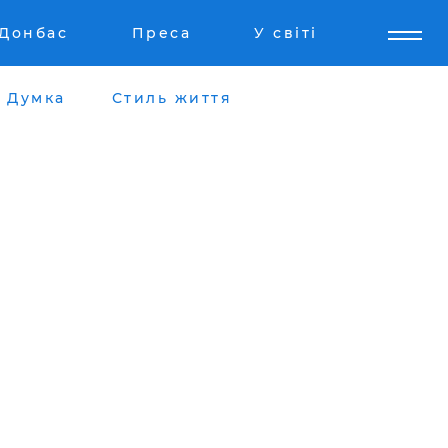
Донбас
Преса
У світі
Думка
Стиль життя