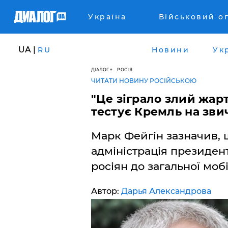
Україна
Військовий о
UA |
RU
Новини
Ук
ДІАЛОГ
РОСІЯ
ЧИТАТИ НОВИНУ РОСІЙСЬКОЮ
"Це зіграло злий жарт
тестує Кремль на зви
Марк Фейгін зазначив, 
адміністрація президент
росіян до загальної мобіл
Автор:
Дарья Александрова