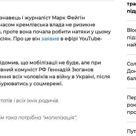
тра
під
знавець і журналіст Марк Фейгін
асом кремлівська влада не ризикне
Blo
, проте вона почала робити натяки у цьому
під
сіян. Про це він
заявив
в ефірі YouTube-
най
домив, що мобілізації не буде, але при
Сол
ловний комуніст РФ Геннадій Зюганов
Дон
ня всіх чоловіків на війну в Україні, після
бал
бурюватись у соцмережі.
Пер
ів і всіх їхніх родичів.
рок
про
м така потрібна "могилізація".
Пут