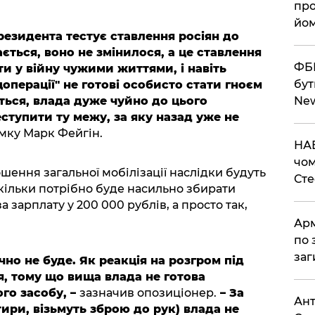
про
йом
резидента тестує ставлення росіян до
дається, воно не змінилося, а це ставлення
ФБР
ти у війну чужими життями, і навіть
бут
операції" не готові особисто стати гноєм
Ne
ється, влада дуже чуйно до цього
еступити ту межу, за яку назад уже не
мку Марк Фейгін.
НАБ
чом
ошення загальної мобілізації наслідки будуть
Ст
кільки потрібно буде насильно збирати
а зарплату у 200 000 рублів, а просто так,
Арм
по 
заг
точно не буде. Як реакція на розгром під
я, тому що вища влада не готова
го засобу, –
зазначив опозиціонер.
– За
Ант
ири, візьмуть зброю до рук) влада не