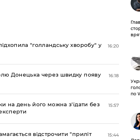
Гла
сто
врят
підхопила "голландську хворобу" у
16:20
долю Донецька через швидку появу
16:18
​Ук
гол
по 
ки на день його можна з'їдати без
15:57
 експерти
амагається відстрочити "приліт
15:44