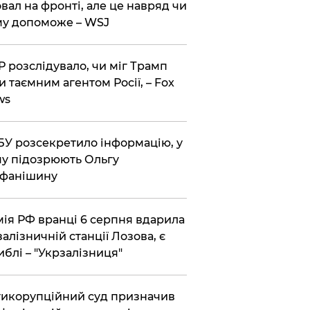
вал на фронті, але це навряд чи
у допоможе – WSJ
 розслідувало, чи міг Трамп
и таємним агентом Росії, – Fox
ws
У розсекретило інформацію, у
у підозрюють Ольгу
ефанішину
ія РФ вранці 6 серпня вдарила
залізничній станції Лозова, є
иблі – "Укрзалізниця"
икорупційний суд призначив