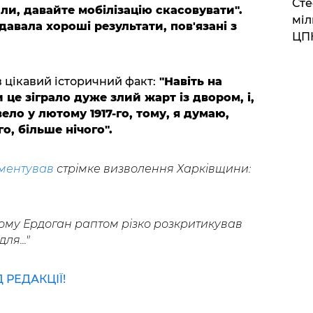
Сте
и, давайте мобілізацію скасовувати".
міл
давала хороші результати, пов'язані з
ЦП
 цікавий історичний факт:
"Навіть на
 це зіграло дуже злий жарт із двором, і,
вело у лютому 1917-го, тому, я думаю,
о, більше нічого".
ментував
стрімке визволення Харківщини:
чому Ердоган раптом різко розкритикував
ля..."
РЕДАКЦІЇ!