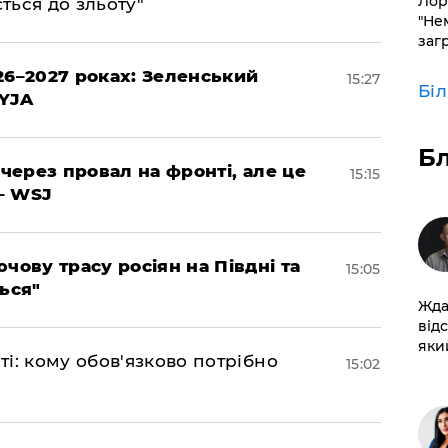
Лор
ться до зльоту"
"Не
заг
26–2027 роках: Зеленський
15:27
Бі
EYJA
Б
 через провал на фронті, але це
15:15
– WSJ
чову трасу росіян на Півдні та
15:05
ься"
Жда
від
який
і: кому обов'язково потрібно
15:02