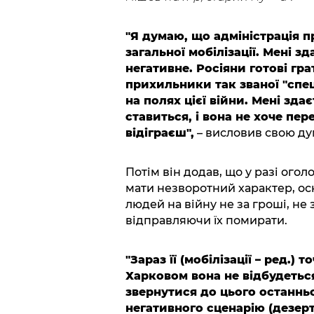
"Я думаю, що адміністрація п
загальної мобілізації. Мені з
негативне. Росіяни готові гра
прихильники так званої "спец
на полях цієї війни. Мені зда
ставиться, і вона не хоче пер
відіграєш",
– висловив свою ду
Потім він додав, що у разі огол
мати незворотний характер, ос
людей на війну не за гроші, не з
відправляючи їх помирати.
"Зараз її (мобілізації – ред.) 
Харковом вона не відбудетьс
звернутися до цього останньо
негативного сценарію (дезерт