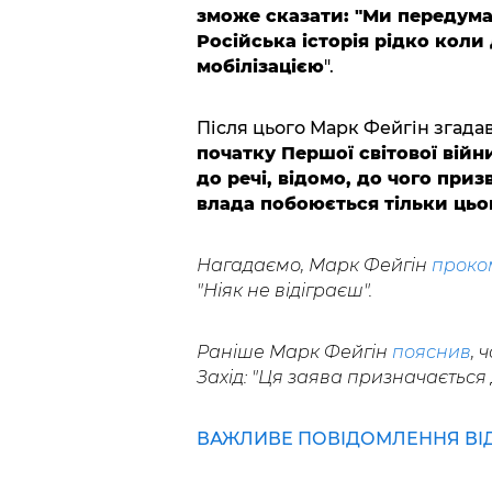
зможе сказати: "Ми передумал
Російська історія рідко коли 
мобілізацією
".
Після цього Марк Фейгін згадав
початку Першої світової війни
до речі, відомо, до чого приз
влада побоюється тільки цьог
Нагадаємо, Марк Фейгін
проко
"Ніяк не відіграєш".
Раніше Марк Фейгін
пояснив
, 
Захід: "Ця заява призначається д
ВАЖЛИВЕ ПОВІДОМЛЕННЯ ВІД 