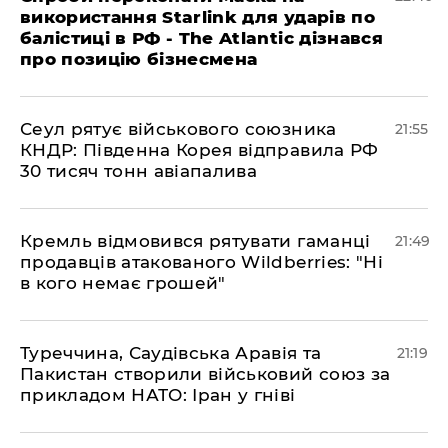
використання Starlink для ударів по
балістиці в РФ - The Atlantic дізнався
про позицію бізнесмена
​Сеул рятує військового союзника
21:55
КНДР: Південна Корея відправила РФ
30 тисяч тонн авіапалива
​Кремль відмовився рятувати гаманці
21:49
продавців атакованого Wildberries: "Ні
в кого немає грошей"
​Туреччина, Саудівська Аравія та
21:19
Пакистан створили військовий союз за
прикладом НАТО: Іран у гніві