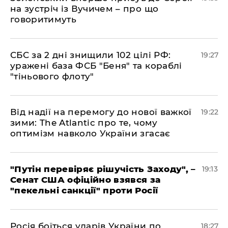
на зустріч із Вучичем – про що
говоритимуть
​СБС за 2 дні знищили 102 цілі РФ:
19:27
уражені база ФСБ "Беня" та кораблі
"тіньового флоту"
​Від надії на перемогу до нової важкої
19:22
зими: The Atlantic про те, чому
оптимізм навколо України згасає
​"Путін перевіряє рішучість Заходу", –
19:13
Сенат США офіційно взявся за
"пекельні санкції" проти Росії
​Росія боїться ударів України по
18:27