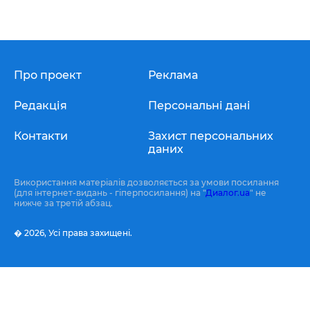
Про проект
Реклама
Редакція
Персональні дані
Контакти
Захист персональних
даних
Використання матеріалів дозволяється за умови посилання
(для інтернет-видань - гіперпосилання) на "
Диалог.ua
" не
нижче за третій абзац.
� 2026,
Усі права захищені.