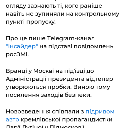
огляду зазнають ті, кого раніше
навіть не зупиняли на контрольному
пункті пропуску.
Про це пише Тelegram-канал
"Інсайдер"
на підставі повідомлень
росЗМІ.
Вранці у Москві на під'їзді до
Адміністрації президента відтепер
утворюються пробки. Виною тому
посилення заходів безпеки.
Нововведення співпали з
підривом
авто
кремлівської пропагандистки
Дар'ї Дугіної у Підмосков'ї.