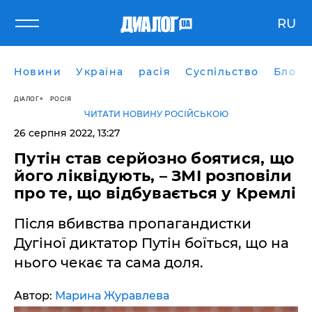
RU
Новини
Україна
расія
Суспільство
Блоги
ДІАЛОГ
РОСІЯ
ЧИТАТИ НОВИНУ РОСІЙСЬКОЮ
26 серпня 2022, 13:27
Путін став серйозно боятися, що
його ліквідують, – ЗМІ розповіли
про те, що відбувається у Кремлі
Після вбивства пропагандистки
Дугіної диктатор Путін боїться, що на
нього чекає та сама доля.
Автор:
Марина Журавлева