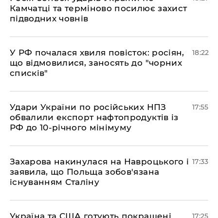
Камчатці та терміново посилює захист
підводних човнів
​У РФ почалася хвиля повісток: росіян,
18:22
що відмовилися, заносять до "чорних
списків"
​Удари України по російських НПЗ
17:55
обвалили експорт нафтопродуктів із
РФ до 10-річного мінімуму
​Захарова накинулася на Навроцького і
17:33
заявила, що Польща зобов'язана
існуванням Сталіну
​Україна та США готують покращені
17:25