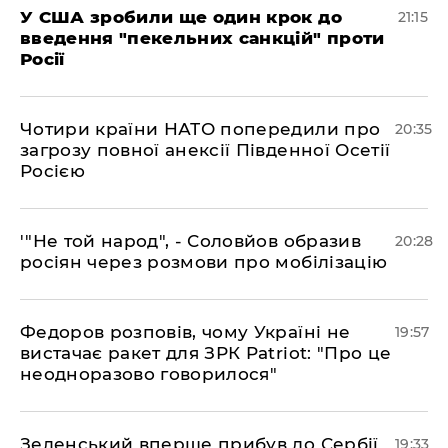
​У США зробили ще один крок до
21:15
введення "пекельних санкцій" проти
Росії
​Чотири країни НАТО попередили про
20:35
загрозу повної анексії Південної Осетії
Росією
​'"Не той народ", - Соловйов образив
20:28
росіян через розмови про мобілізацію
​Федоров розповів, чому Україні не
19:57
вистачає ракет для ЗРК Patriot: "Про це
неодноразово говорилося"
​Зеленський вперше прибув до Сербії
19:33