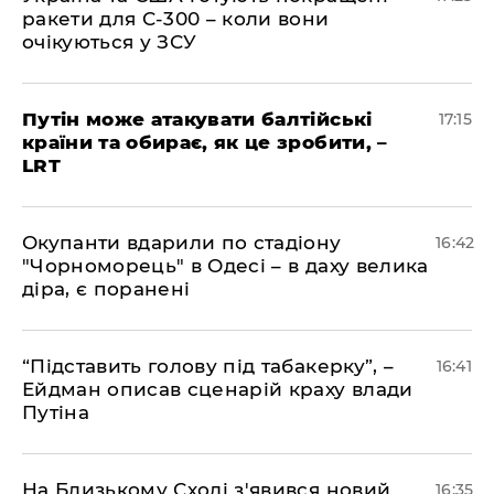
ракети для С-300 – коли вони
очікуються у ЗСУ
​Путін може атакувати балтійські
17:15
країни та обирає, як це зробити, –
LRT
​Окупанти вдарили по стадіону
16:42
"Чорноморець" в Одесі – в даху велика
діра, є поранені
​“Підставить голову під табакерку”, –
16:41
Ейдман описав сценарій краху влади
Путіна
На Близькому Сході з'явився новий
16:35