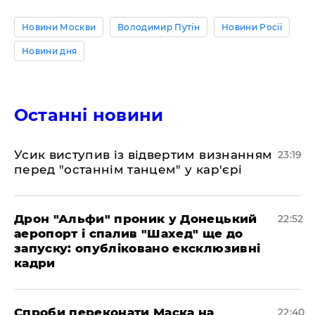
Новини Москви
Володимир Путін
Новини Росії
Новини дня
Останні новини
​Усик виступив із відвертим визнанням
23:19
перед "останнім танцем" у кар'єрі
​Дрон "Альфи" проник у Донецький
22:52
аеропорт і спалив "Шахед" ще до
запуску: опубліковано ексклюзивні
кадри
​Спроби переконати Маска на
22:40