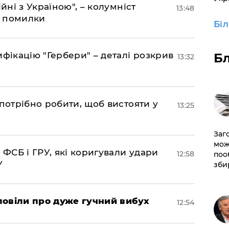
йні з Україною", – колумніст
13:48
д помилки
Бі
фікацію "Гербери" – деталі розкрив
Б
13:32
потрібно робити, щоб вистояти у
13:25
Заг
мож
 ФСБ і ГРУ, які коригували удари
12:58
поо
У
зби
повіли про дуже гучний вибух
12:54