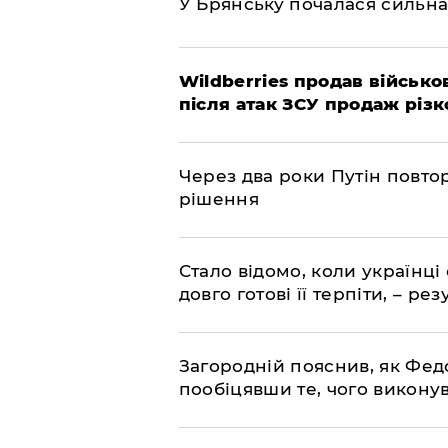
У Брянську почалася сильна
Wildberries продав військов
після атак ЗСУ продаж різк
Через два роки Путін повто
рішення
Стало відомо, коли українці
довго готові її терпіти, – р
Загородній пояснив, як Фед
пообіцявши те, чого викону