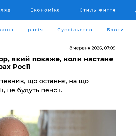
гляд
Економіка
Стиль життя
раїна
расія
Суспільство
Блоги
8 червня 2026, 07:09
тор, який покаже, коли настане
ах Росії
апевнив, що останнє, на що
, це будуть пенсії.