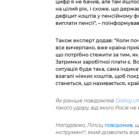
цифр я не бачив, але там йшло
на цілий рік, і схоже, що держ
дефіцит коштів у пенсійному фо
виплати пенсії", – поінформував
Також експерт додав: "Коли поч
все вичерпано, вже країна прий
що потрібно стежити за тим, я
Затримки заробітної плати є. Во
ситуація буде така, сама індик
взагалі ніяких коштів, щоб покр
станеться, що називається, кра
Як раніше повідомляв
Dialog.U
такого удару, від якого Росія не
Нагадаємо, Ліпсіц
повідомив
, 
інструмент", який дозволить во