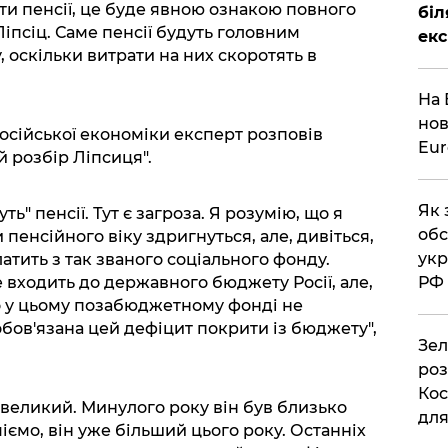
ти пенсії, це буде явною ознакою повного
біл
Ліпсіц. Саме пенсії будуть головним
екс
 оскільки витрати на них скоротять в
На 
нов
осійської економіки експерт розповів
Eu
й розбір Ліпсиця".
Як 
ь" пенсії. Тут є загроза. Я розумію, що я
обс
пенсійного віку здригнуться, але, дивіться,
укр
атить з так званого соціального фонду.
входить до державного бюджету Росії, але,
РФ
о у цьому позабюджетному фонді не
бов'язана цей дефіцит покрити із бюджету",
Зел
роз
Кос
 великий. Минулого року він був близько
дл
іємо, він уже більший цього року. Останніх