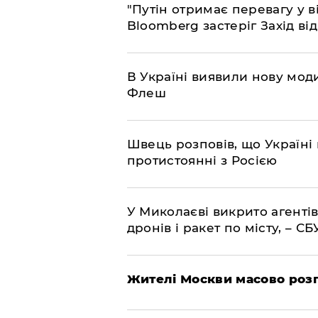
"Путін отримає перевагу у ві
Bloomberg застеріг Захід ві
В Україні виявили нову моди
Флеш
Швець розповів, що Україні 
протистоянні з Росією
У Миколаєві викрито агентів
дронів і ракет по місту, – СБ
Жителі Москви масово роз