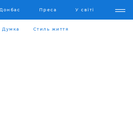
Донбас
Преса
У світі
Думка
Стиль життя