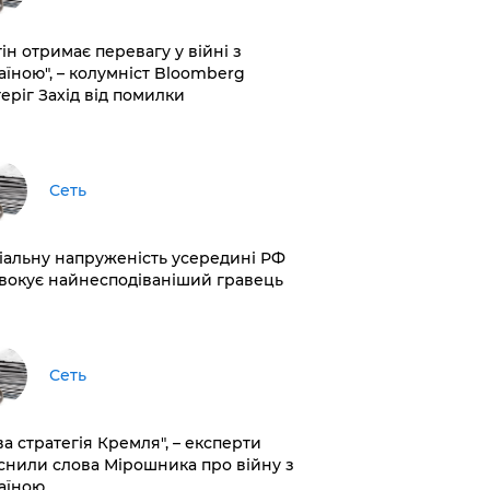
ін отримає перевагу у війні з
аїною", – колумніст Bloomberg
теріг Захід від помилки
Сеть
іальну напруженість усередині РФ
вокує найнесподіваніший гравець
Сеть
ва стратегія Кремля", – експерти
снили слова Мірошника про війну з
аїною