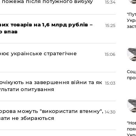
 пожежа після потужного вибуху
15:34
"Пут
Укр
их товарів на 1,6 млрд рублів –
15:25
зас
о впав
рює українське стратегічне
15:06
Соц
про
 очікують на завершення війни та як
15:03
езультати опитування
орова можуть "використати втемну",
14:30
вати не збираються
"Но
поя
Укр