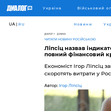
Україна
Військовий о
UA |
RU
Новини
Ук
ДІАЛОГ
ДУМКА
ЧИТАТИ НОВИНУ РОСІЙСЬКОЮ
Ліпсіц назвав індика
повний фінансовий кр
Економіст Ігор Ліпсіц з
скоротять витрати у Росії
Автор:
Ігор Ліпсіц