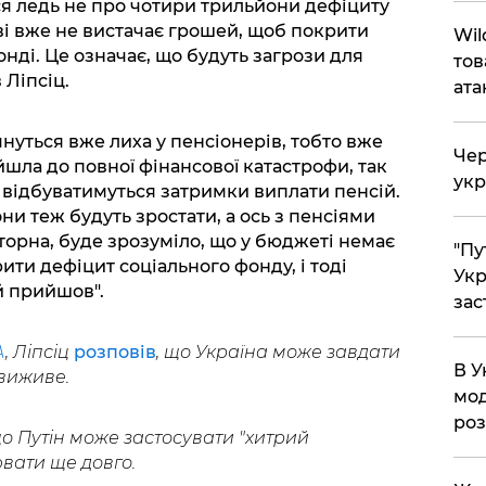
ся ледь не про чотири трильйони дефіциту
аві вже не вистачає грошей, щоб покрити
Wil
нді. Це означає, що будуть загрози для
тов
 Ліпсіц.
ата
нуться вже лиха у пенсіонерів, тобто вже
Чер
шла до повної фінансової катастрофи, так
укр
к відбуватимуться затримки виплати пенсій.
ни теж будуть зростати, а ось з пенсіями
аторна, буде зрозуміло, що у бюджеті немає
"Пу
ити дефіцит соціального фонду, і тоді
Укр
й прийшов".
зас
A
, Ліпсіц
розповів
, що Україна може завдати
В У
 виживе.
мод
ро
що Путін може застосувати "хитрий
ювати ще довго.