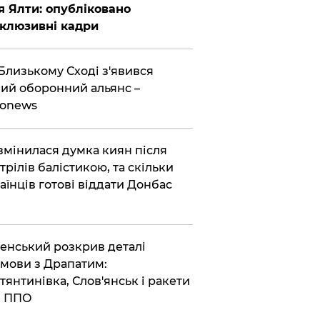
я Ялти: опубліковано
клюзивні кадри
Близькому Сході з'явився
ий оборонний альянс –
ronews
змінилася думка киян після
трілів балістикою, та скільки
аїнців готові віддати Донбас
енський розкрив деталі
мови з Драпатим:
тянтинівка, Слов'янськ і ракети
я ППО