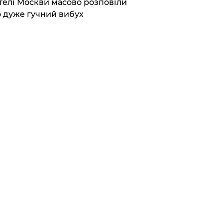
елі Москви масово розповіли
 дуже гучний вибух