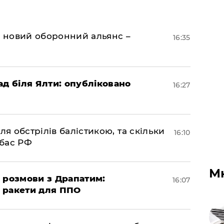
я новий оборонний альянс –
16:35
ад біля Ялти: опубліковано
16:27
ля обстрілів балістикою, та скільки
16:10
нбас РФ
М
 розмови з Драпатим:
16:07
і ракети для ППО