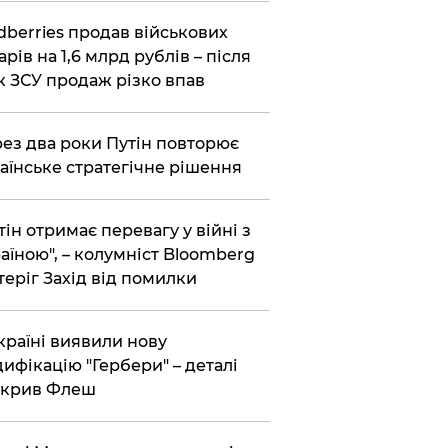
dberries продав військових
арів на 1,6 млрд рублів – після
к ЗСУ продаж різко впав
ез два роки Путін повторює
аїнське стратегічне рішення
тін отримає перевагу у війні з
аїною", – колумніст Bloomberg
теріг Захід від помилки
країні виявили нову
ифікацію "Гербери" – деталі
зкрив Флеш