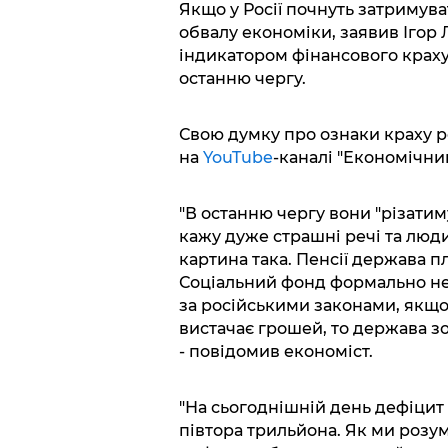
Якщо у Росії почнуть затримува
обвалу економіки, заявив Ігор 
індикатором фінансового краху,
останню чергу.
Свою думку про ознаки краху р
на
YouTube
-каналі "Економічни
"В останню чергу вони "різатимут
кажу дуже страшні речі та люди 
картина така. Пенсії держава пл
Соціальний фонд формально не 
за російськими законами, якщ
вистачає грошей, то держава зо
- повідомив економіст.
"На сьогоднішній день дефіцит
півтора трильйона. Як ми розум