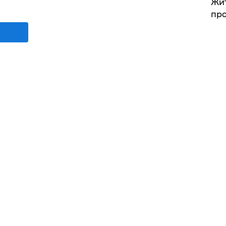
Жит
про