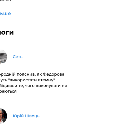
льше
логи
Сеть
ородній пояснив, як Федорова
уть "використати втемну",
біцявши те, чого виконувати не
раються
Юрій Швець