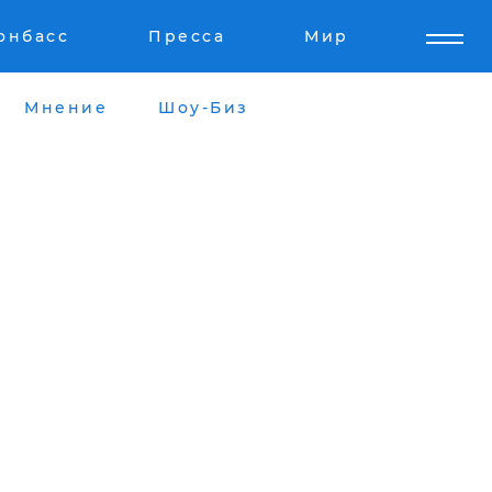
онбасс
Пресса
Мир
Мнение
Шоу-Биз