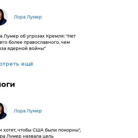
​Лора Лумер
а Лумер об угрозах Кремля: "Нет
его более православного, чем
оза ядерной войны"
отреть ещё
логи
​Лора Лумер
и хотят, чтобы США были покорны",
ора Лумер назвала цель