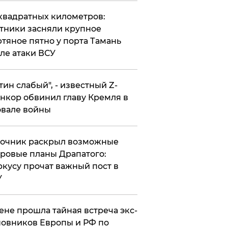
квадратных километров:
тники засняли крупное
тяное пятно у порта Тамань
ле атаки ВСУ
утин слабый", - известный Z-
нкор обвинил главу Кремля в
вале войны
точник раскрыл возможные
ровые планы Драпатого:
кусу прочат важный пост в
У
ене прошла тайная встреча экс-
овников Европы и РФ по