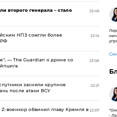
ли второго генерала – стало
23:49
Лор
ийским НПЗ сожгли более
23:14
нич
 РФ
угр
См
е", — The Guardian о дроне со
23:06
ейпцига
Б
 спутники засняли крупное
22:21
ань после атаки ВСУ
й Z-военкор обвинил главу Кремля в
22:07
"Он
- Л