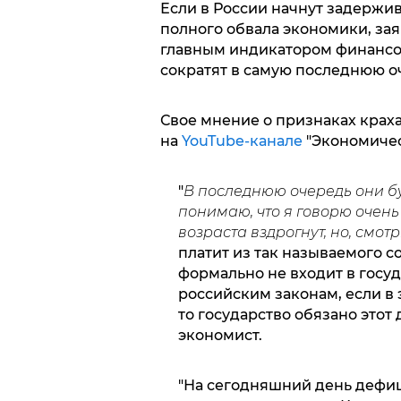
Если в России начнут задержив
полного обвала экономики, за
главным индикатором финансов
сократят в самую последнюю о
Свое мнение о признаках крах
на
YouTube-канале
"Экономичес
"
В последнюю очередь они буд
понимаю, что я говорю очен
возраста вздрогнут, но, смот
платит из так называемого 
формально не входит в госу
российским законам, если в
то государство обязано этот
экономист.
"На сегодняшний день дефиц