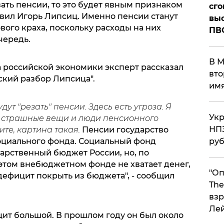
ать пенсии, то это будет явным признаком
сго
явил Игорь Липсиц. Именно пенсии станут
выс
ого краха, поскольку расходы на них
ПВ
чередь.
В М
а российской экономики эксперт рассказал
вто
кий разбор Липсица".
им
ут "резать" пенсии. Здесь есть угроза. Я
Укр
ь страшные вещи и люди пенсионного
НПЗ
рите, картина такая.
Пенсии государство
социального фонда. Социальный фонд
ру
дарственный бюджет России, но, по
 этом внебюджетном фонде не хватает денег,
"Оп
 дефицит покрыть из бюджета", - сообщил
The
взр
Ле
ит большой. В прошлом году он был около