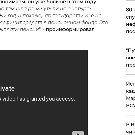
понимаем, он уже больше в этом году.
о там шла речь чуть ли не о четырех
80 
 год, и похоже, что государству уже не
спу
ь дефицит средств в пенсионном фонде. Это
неф
 выплаты пенсии
", - проинформировал
пос
​"П
вое
про
​Ис
кад
Мар
ВС
В В
чин