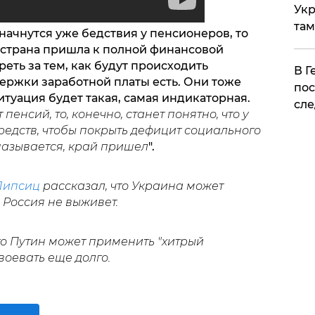
Укр
там
 начнутся уже бедствия у пенсионеров, то
е страна пришла к полной финансовой
реть за тем, как будут происходить
​В 
ержки заработной платы есть. Они тоже
пос
ситуация будет такая, самая индикаторная.
сле
енсий, то, конечно, станет понятно, что у
едств, чтобы покрыть дефицит социального
 называется, край пришел
".
Липсиц
рассказал, что Украина может
о Россия не выживет.
о Путин может применить "хитрый
воевать еще долго.