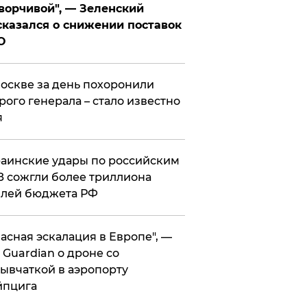
ворчивой", — Зеленский
казался о снижении поставок
О
оскве за день похоронили
рого генерала – стало известно
я
аинские удары по российским
 сожгли более триллиона
блей бюджета РФ
асная эскалация в Европе", —
 Guardian о дроне со
ывчаткой в аэропорту
йпцига