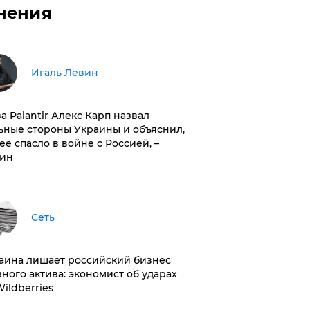
нения
Игаль Левин
ва Palantir Алекс Карп назвал
ьные стороны Украины и объяснил,
 ее спасло в войне с Россией, –
ин
Сеть
раина лишает российский бизнес
вного актива: экономист об ударах
Wildberries