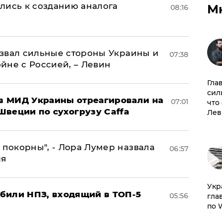
лись к созданию аналога
М
08:16
назвал сильные стороны Украины и
07:38
ойне с Россией, – Левин
Гла
сил
 в МИД Украины отреагировали на
07:01
что
Швеции по сухогрузу Caffa
Лев
 покорны", - Лора Лумер назвала
06:57
ля
​Ук
били НПЗ, входящий в ТОП-5
05:56
гла
по 