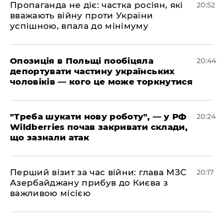
​Пропаганда не діє: частка росіян, які
20:52
вважають війну проти України
успішною, впала до мінімуму
​Опозиція в Польщі пообіцяла
20:44
депортувати частину українських
чоловіків — кого це може торкнутися
​"Треба шукати нову роботу", — у РФ
20:24
Wildberries почав закривати склади,
що зазнали атак
​Перший візит за час війни: глава МЗС
20:17
Азербайджану прибув до Києва з
важливою місією