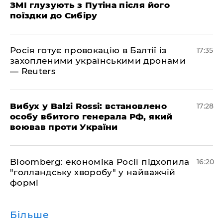
ЗМІ глузують з Путіна після його
поїздки до Сибіру
Росія готує провокацію в Балтії із
17:35
захопленими українськими дронами
— Reuters
​Вибух у Balzi Rossi: встановлено
17:28
особу вбитого генерала РФ, який
воював проти України
Bloomberg: економіка Росії підхопила
16:20
"голландську хворобу" у найважчій
формі
Більше