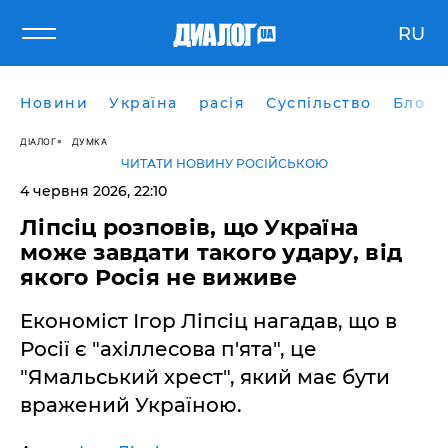
RU
Новини
Україна
расія
Суспільство
Блоги
ДІАЛОГ
ДУМКА
ЧИТАТИ НОВИНУ РОСІЙСЬКОЮ
4 червня 2026, 22:10
​Ліпсіц розповів, що Україна
може завдати такого удару, від
якого Росія не виживе
Економіст Ігор Ліпсіц нагадав, що в
Росії є "ахіллесова п'ята", це
"Ямальський хрест", який має бути
вражений Україною.