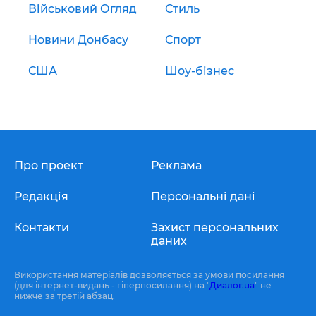
Військовий Огляд
Стиль
Новини Донбасу
Спорт
США
Шоу-бізнес
Про проект
Реклама
Редакція
Персональні дані
Контакти
Захист персональних
даних
Використання матеріалів дозволяється за умови посилання
(для інтернет-видань - гіперпосилання) на "
Диалог.ua
" не
нижче за третій абзац.