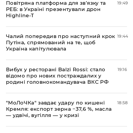
​Повітряна платформа для зв’язку та
19:49
РЕБ: в Україні презентували дрон
Highline-T
​Чалий попередив про наступний крок
19:44
Путіна, спрямований на те, щоб
Україна капітулювала
​Вибух у ресторані Balzi Rossi: стало
19:16
відомо про нових постраждалих у
родині головнокомандувача ВКС РФ
​"МоЛоЧКа" завдає удару по кишені
18:58
Кремля: експорт зерна −37,6 %, масла
— удвічі, вугілля — у кризі