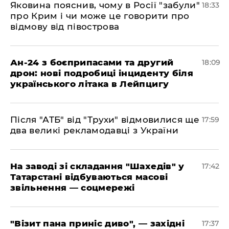
​Яковина пояснив, чому в Росії "забули"
18:33
про Крим і чи може це говорити про
відмову від півострова
​Ан-24 з боєприпасами та другий
18:09
дрон: нові подробиці інциденту біля
українського літака в Лейпцигу
​Після "АТБ" від "Трухи" відмовилися ще
17:59
два великі рекламодавці з України
​На заводі зі складання "Шахедів" у
17:42
Татарстані відбуваються масові
звільнення — соцмережі
"Візит пана приніс диво", — західні
17:37