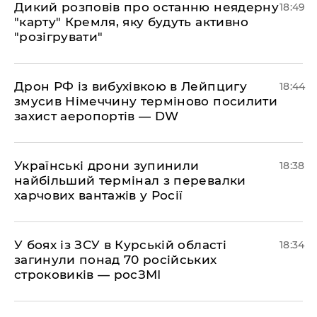
​Дикий розповів про останню неядерну
18:49
"карту" Кремля, яку будуть активно
"розігрувати"
​Дрон РФ із вибухівкою в Лейпцигу
18:44
змусив Німеччину терміново посилити
захист аеропортів — DW
​Українські дрони зупинили
18:38
найбільший термінал з перевалки
харчових вантажів у Росії
​У боях із ЗСУ в Курській області
18:34
загинули понад 70 російських
строковиків — росЗМІ