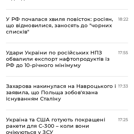
​У РФ почалася хвиля повісток: росіян,
18:22
що відмовилися, заносять до "чорних
списків"
​Удари України по російських НПЗ
17:55
обвалили експорт нафтопродуктів із
РФ до 10-річного мінімуму
​Захарова накинулася на Навроцького і
17:33
заявила, що Польща зобов'язана
існуванням Сталіну
​Україна та США готують покращені
17:25
ракети для С-300 – коли вони
очікуються у ЗСУ