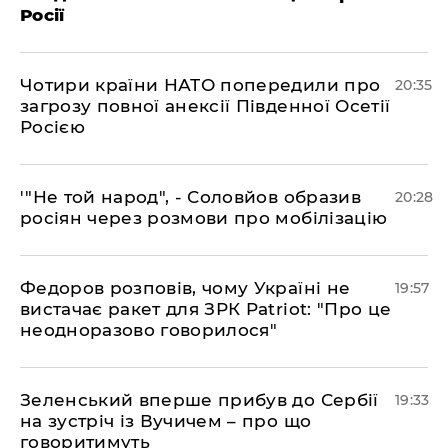
Росії
​Чотири країни НАТО попередили про
20:35
загрозу повної анексії Південної Осетії
Росією
​'"Не той народ", - Соловйов образив
20:28
росіян через розмови про мобілізацію
​Федоров розповів, чому Україні не
19:57
вистачає ракет для ЗРК Patriot: "Про це
неодноразово говорилося"
​Зеленський вперше прибув до Сербії
19:33
на зустріч із Вучичем – про що
говоритимуть