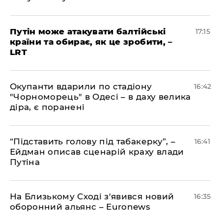
​Путін може атакувати балтійські
17:15
країни та обирає, як це зробити, –
LRT
​Окупанти вдарили по стадіону
16:42
"Чорноморець" в Одесі – в даху велика
діра, є поранені
​“Підставить голову під табакерку”, –
16:41
Ейдман описав сценарій краху влади
Путіна
На Близькому Сході з'явився новий
16:35
оборонний альянс – Euronews