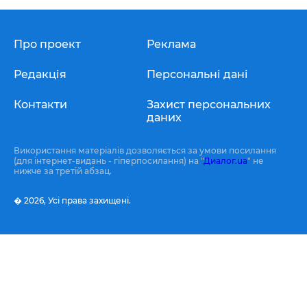
Про проект
Реклама
Редакція
Персональні дані
Контакти
Захист персональних
даних
Використання матеріалів дозволяється за умови посилання
(для інтернет-видань - гіперпосилання) на "
Диалог.ua
" не
нижче за третій абзац.
� 2026,
Усі права захищені.