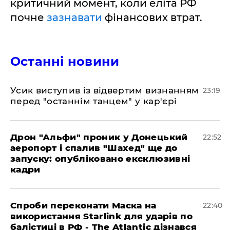
критичний момент, коли еліта РФ
почне
зазнавати
фінансових втрат.
Останні новини
​Усик виступив із відвертим визнанням
23:19
перед "останнім танцем" у кар'єрі
​Дрон "Альфи" проник у Донецький
22:52
аеропорт і спалив "Шахед" ще до
запуску: опубліковано ексклюзивні
кадри
​Спроби переконати Маска на
22:40
використання Starlink для ударів по
балістиці в РФ - The Atlantic дізнався