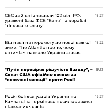
​СБС за 2 дні знищили 102 цілі РФ:
19:27
уражені база ФСБ "Беня" та кораблі
"тіньового флоту"
​Від надії на перемогу до нової важкої
19:22
зими: The Atlantic про те, чому
оптимізм навколо України згасає
​"Путін перевіряє рішучість Заходу", –
19:13
Сенат США офіційно взявся за
"пекельні санкції" проти Росії
​Росія боїться ударів України по
18:27
Камчатці та терміново посилює захист
підводних човнів