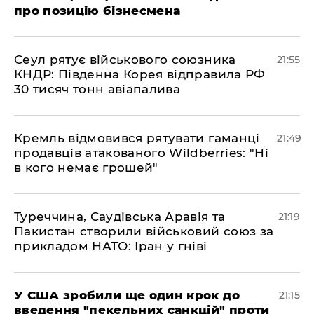
про позицію бізнесмена
​Сеул рятує військового союзника
21:55
КНДР: Південна Корея відправила РФ
30 тисяч тонн авіапалива
​Кремль відмовився рятувати гаманці
21:49
продавців атакованого Wildberries: "Ні
в кого немає грошей"
​Туреччина, Саудівська Аравія та
21:19
Пакистан створили військовий союз за
прикладом НАТО: Іран у гніві
​У США зробили ще один крок до
21:15
введення "пекельних санкцій" проти