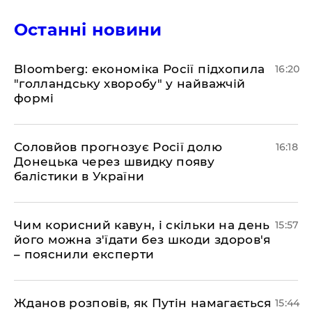
Останні новини
Bloomberg: економіка Росії підхопила
16:20
"голландську хворобу" у найважчій
формі
Соловйов прогнозує Росії долю
16:18
Донецька через швидку появу
балістики в України
Чим корисний кавун, і скільки на день
15:57
його можна з'їдати без шкоди здоров'я
– пояснили експерти
Жданов розповів, як Путін намагається
15:44