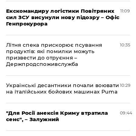
Екскомандиру логістики Повітряних
11:09
сил ЗСУ висунули нову підозру – Офіс
Генпрокурора
Літня спека прискорює псування
10:35
продуктів: які помилки можуть
призвести до отруєння –
Держпродспоживслужба
Українські десантники почали воювати
10:29
на італійських бойових машинах Puma
"Для Росії анексія Криму втратила
09:44
сенс", – Залужний