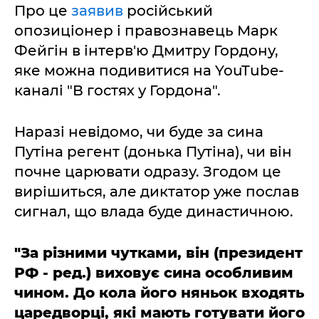
Про це
заявив
російський
опозиціонер і правознавець Марк
Фейгін в інтерв'ю Дмитру Гордону,
яке можна подивитися на YouTube-
каналі "В гостях у Гордона".
Наразі невідомо, чи буде за сина
Путіна регент (донька Путіна), чи він
почне царювати одразу. Згодом це
вирішиться, але диктатор уже послав
сигнал, що влада буде династичною.
"За різними чутками, він (президент
РФ - ред.) виховує сина особливим
чином. До кола його няньок входять
царедворці, які мають готувати його