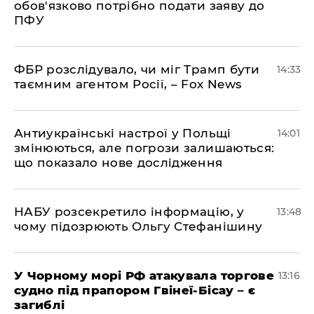
обов'язково потрібно подати заяву до
ПФУ
ФБР розслідувало, чи міг Трамп бути
14:33
таємним агентом Росії, – Fox News
Антиукраїнські настрої у Польщі
14:01
змінюються, але погрози залишаються:
що показало нове дослідження
НАБУ розсекретило інформацію, у
13:48
чому підозрюють Ольгу Стефанішину
У Чорному морі РФ атакувала торгове
13:16
судно під прапором Гвінеї-Бісау – є
загиблі