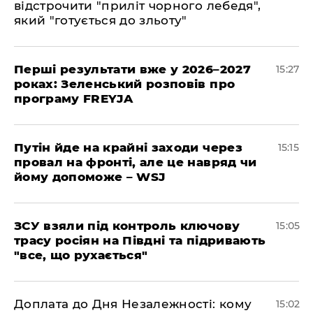
відстрочити "приліт чорного лебедя",
який "готується до зльоту"
Перші результати вже у 2026–2027
15:27
роках: Зеленський розповів про
програму FREYJA
Путін йде на крайні заходи через
15:15
провал на фронті, але це навряд чи
йому допоможе – WSJ
ЗСУ взяли під контроль ключову
15:05
трасу росіян на Півдні та підривають
"все, що рухається"
Доплата до Дня Незалежності: кому
15:02