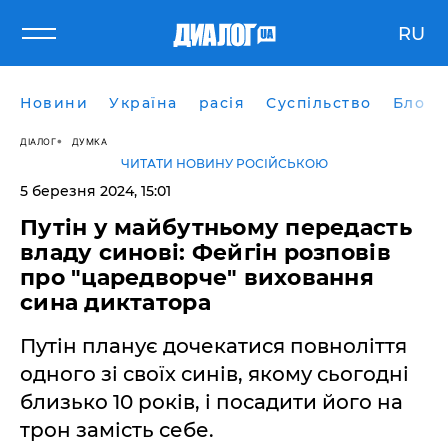
RU
Новини
Україна
расія
Суспільство
Блоги
ДІАЛОГ
ДУМКА
ЧИТАТИ НОВИНУ РОСІЙСЬКОЮ
5 березня 2024, 15:01
Путін у майбутньому передасть
владу синові: Фейгін розповів
про "царедворче" виховання
сина диктатора
Путін планує дочекатися повноліття
одного зі своїх синів, якому сьогодні
близько 10 років, і посадити його на
трон замість себе.