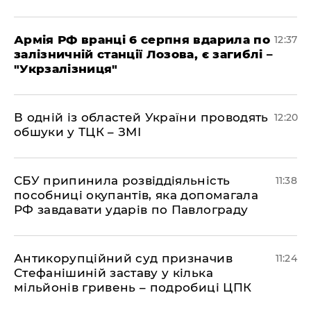
Армія РФ вранці 6 серпня вдарила по
12:37
залізничній станції Лозова, є загиблі –
"Укрзалізниця"
В одній із областей України проводять
12:20
обшуки у ТЦК – ЗМІ
СБУ припинила розвіддіяльність
11:38
пособниці окупантів, яка допомагала
РФ завдавати ударів по Павлограду
Антикорупційний суд призначив
11:24
Стефанішиній заставу у кілька
мільйонів гривень – подробиці ЦПК