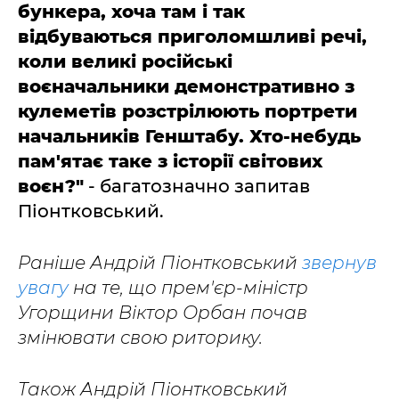
бункера, хоча там і так
відбуваються приголомшливі речі,
коли великі російські
воєначальники демонстративно з
кулеметів розстрілюють портрети
начальників Генштабу. Хто-небудь
пам'ятає таке з історії світових
воєн?"
- багатозначно запитав
Піонтковський.
Раніше Андрій Піонтковський
звернув
увагу
на те, що прем'єр-міністр
Угорщини Віктор Орбан почав
змінювати свою риторику.
Також Андрій Піонтковський