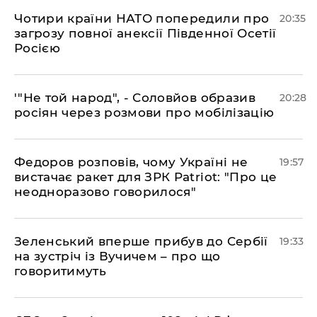
​Чотири країни НАТО попередили про
20:35
загрозу повної анексії Південної Осетії
Росією
​'"Не той народ", - Соловйов образив
20:28
росіян через розмови про мобілізацію
​Федоров розповів, чому Україні не
19:57
вистачає ракет для ЗРК Patriot: "Про це
неодноразово говорилося"
​Зеленський вперше прибув до Сербії
19:33
на зустріч із Вучичем – про що
говоритимуть