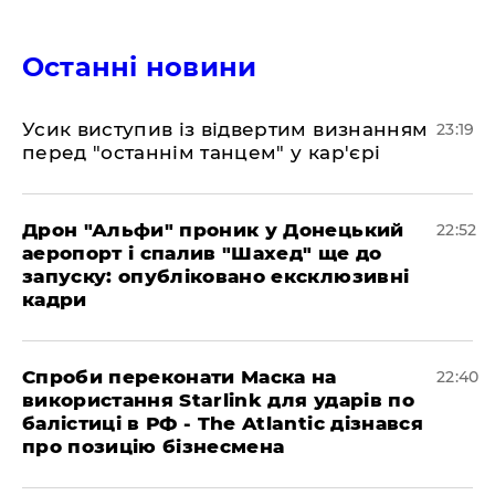
Останні новини
​Усик виступив із відвертим визнанням
23:19
перед "останнім танцем" у кар'єрі
​Дрон "Альфи" проник у Донецький
22:52
аеропорт і спалив "Шахед" ще до
запуску: опубліковано ексклюзивні
кадри
​Спроби переконати Маска на
22:40
використання Starlink для ударів по
балістиці в РФ - The Atlantic дізнався
про позицію бізнесмена