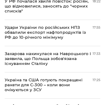
​У РФ почалася хвиля повісток: росіян,
18:22
що відмовилися, заносять до "чорних
списків"
​Удари України по російських НПЗ
17:55
обвалили експорт нафтопродуктів із
РФ до 10-річного мінімуму
​Захарова накинулася на Навроцького і
17:33
заявила, що Польща зобов'язана
існуванням Сталіну
​Україна та США готують покращені
17:25
ракети для С-300 – коли вони
очікуються у ЗСУ