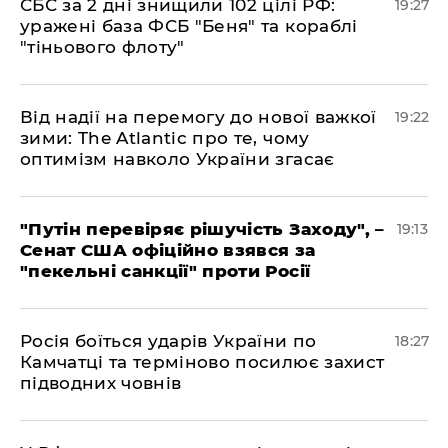
​СБС за 2 дні знищили 102 цілі РФ:
19:27
уражені база ФСБ "Беня" та кораблі
"тіньового флоту"
​Від надії на перемогу до нової важкої
19:22
зими: The Atlantic про те, чому
оптимізм навколо України згасає
​"Путін перевіряє рішучість Заходу", –
19:13
Сенат США офіційно взявся за
"пекельні санкції" проти Росії
​Росія боїться ударів України по
18:27
Камчатці та терміново посилює захист
підводних човнів