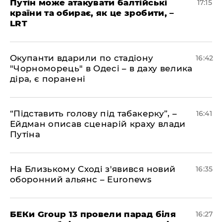
​Путін може атакувати балтійські
17:15
країни та обирає, як це зробити, –
LRT
​Окупанти вдарили по стадіону
16:42
"Чорноморець" в Одесі – в даху велика
діра, є поранені
​“Підставить голову під табакерку”, –
16:41
Ейдман описав сценарій краху влади
Путіна
На Близькому Сході з'явився новий
16:35
оборонний альянс – Euronews
БЕКи Group 13 провели парад біля
16:27