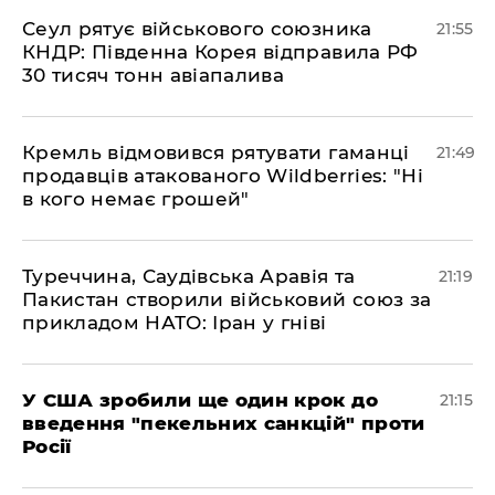
​Сеул рятує військового союзника
21:55
КНДР: Південна Корея відправила РФ
30 тисяч тонн авіапалива
​Кремль відмовився рятувати гаманці
21:49
продавців атакованого Wildberries: "Ні
в кого немає грошей"
​Туреччина, Саудівська Аравія та
21:19
Пакистан створили військовий союз за
прикладом НАТО: Іран у гніві
​У США зробили ще один крок до
21:15
введення "пекельних санкцій" проти
Росії