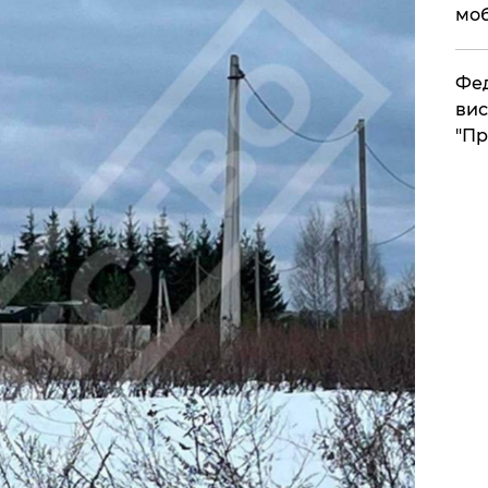
моб
​Фе
вис
"Пр