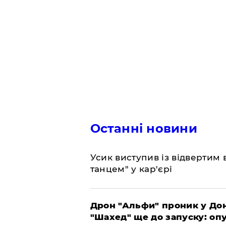
Останні новини
​Усик виступив із відвертим
танцем" у кар'єрі
​Дрон "Альфи" проник у До
"Шахед" ще до запуску: оп