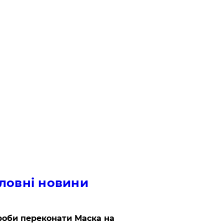
ловні новини
роби переконати Маска на