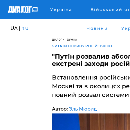
Україна
Військовий о
UA |
RU
Новини
Ук
ДІАЛОГ
ДУМКА
ЧИТАТИ НОВИНУ РОСІЙСЬКОЮ
"Путін розвалив абсо
екстрені заходи росі
Встановлення російськ
Москві та в околицях ре
повний розвал системи
Автор:
Эль Мюрид