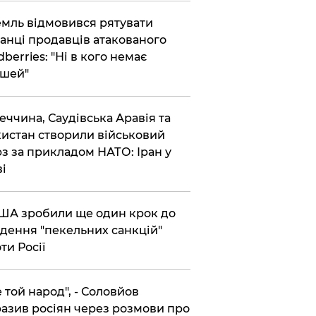
емль відмовився рятувати
анці продавців атакованого
dberries: "Ні в кого немає
шей"
реччина, Саудівська Аравія та
истан створили військовий
з за прикладом НАТО: Іран у
ві
США зробили ще один крок до
дення "пекельних санкцій"
ти Росії
Не той народ", - Соловйов
азив росіян через розмови про