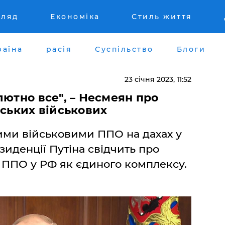
гляд
Економіка
Стиль життя
раїна
расія
Суспільство
Блоги
23 січня 2023, 11:52
лютно все", – Несмеян про
йських військових
ими військовими ППО на дахах у
зиденції Путіна свідчить про
 ППО у РФ як єдиного комплексу.