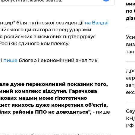
пропустить главное завтра.
вик
по 
діз
цир" біля путінської резиденції
на Валдаї
осійського диктатора перед ударами
ня російських військових підтверджує
​Ус
осії як єдиного комплексу.
виз
тан
лі
пише
блогер і економічний аналітик
​Др
аер
але дуже переконливий показник того,
зап
диний комплекс відсутня. Гарячкова
екс
чкових машин може гіпотетично
ист якихось дуже конкретних об'єктів,
​Се
ілих районів ППО не доводиться",
- пише
КНД
РФ 