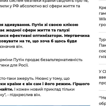
вних систем безпеки країни свідчить про те,
лили у РФ абсолютно всі сфери життя та
​Кр
гам
Wil
гро
я здивування. Путін зі своєю клікою
ає жодної сфери життя та галузі
лися ефективні оптимізатори. Мертвечина
​Ту
овувати на те, що хоча б щось буде
Пак
зазначив він.
сою
гні
терміни Путін продає безальтернативність
еки для Росії.
​У 
вве
сто-таки зжеруть. Нюанс у тому, що
про
и країни є він сам і його режим. Гіршого
найти.
І кожен новий приклад тільки
", - підкреслив він.
​'"
обр