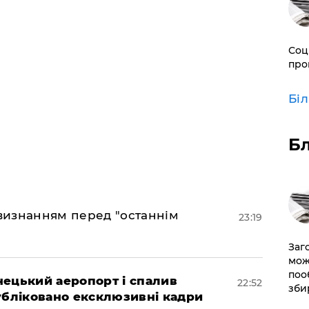
Соц
про
Бі
Б
 визнанням перед "останнім
23:19
Заг
мож
поо
нецький аеропорт і спалив
22:52
зби
убліковано ексклюзивні кадри