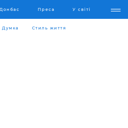
Донбас
Преса
У світі
Думка
Стиль життя