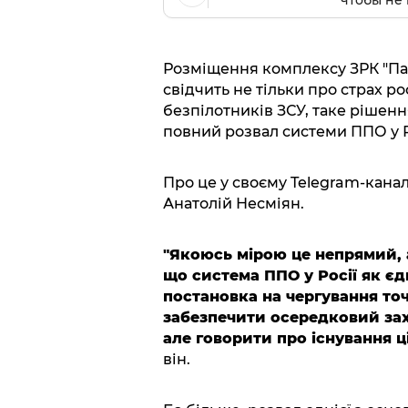
чтобы не 
Розміщення комплексу ЗРК "Пан
свідчить не тільки про страх р
безпілотників ЗСУ, таке рішен
повний розвал системи ППО у Р
Про це у своєму Telegram-кана
Анатолій Несміян.
"Якоюсь мірою це непрямий, 
що система ППО у Росії як є
постановка на чергування то
забезпечити осередковий зах
але говорити про існування ц
він.