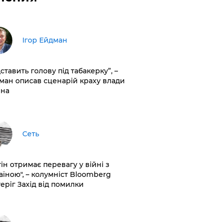
Ігор Ейдман
дставить голову під табакерку”, –
ман описав сценарій краху влади
іна
Сеть
ін отримає перевагу у війні з
аїною", – колумніст Bloomberg
теріг Захід від помилки