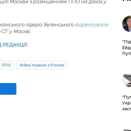
цілі Москви з розміщенням ППО на дахах у
раїнського лідера Зеленського
відреагували
С1" у Москві.
​“Пі
РЕДАКЦІЇ!
Ейд
Пут
ППО
Війна України з Росією
"Пут
Укр
зас