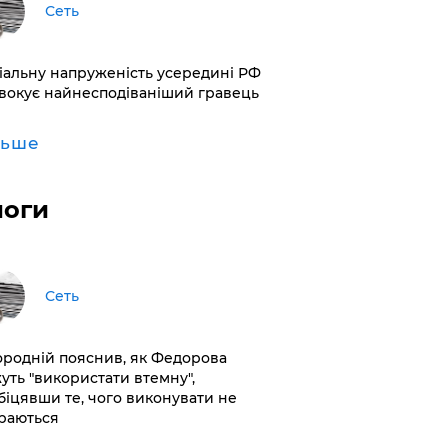
Сеть
іальну напруженість усередині РФ
вокує найнесподіваніший гравець
льше
логи
Сеть
ородній пояснив, як Федорова
уть "використати втемну",
біцявши те, чого виконувати не
раються