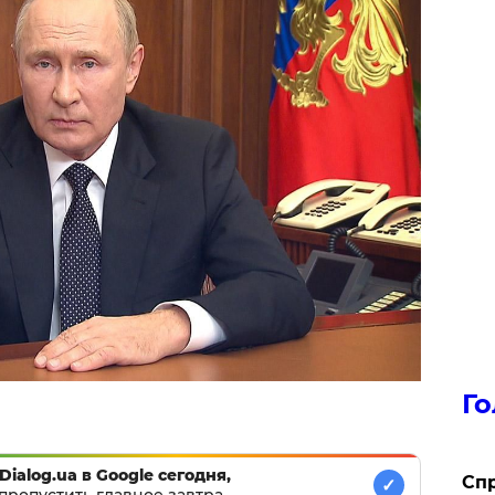
Го
Dialog.ua в Google сегодня,
​Сп
✓