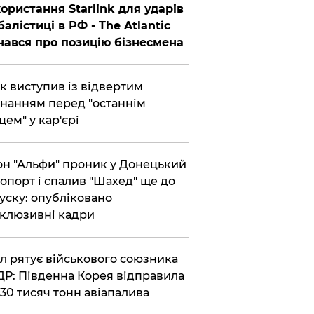
ористання Starlink для ударів
балістиці в РФ - The Atlantic
нався про позицію бізнесмена
ик виступив із відвертим
нанням перед "останнім
цем" у кар'єрі
он "Альфи" проник у Донецький
опорт і спалив "Шахед" ще до
уску: опубліковано
клюзивні кадри
ул рятує військового союзника
Р: Південна Корея відправила
30 тисяч тонн авіапалива