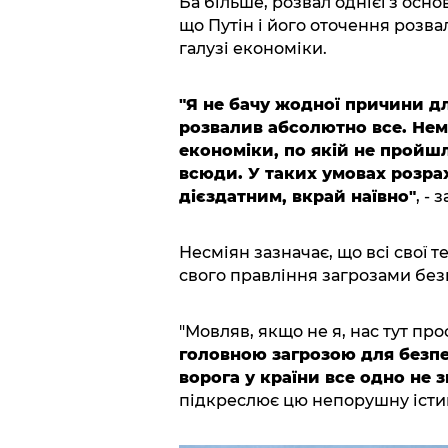
Ба більше, розвал однієї з осно
що Путін і його оточення розва
галузі економіки.
"Я не бачу жодної причини дл
розвалив абсолютно все. Нем
економіки, по якій не пройш
всюди. У таких умовах розрах
дієздатним, вкрай наївно"
, - 
Несміян зазначає, що всі свої 
свого правління загрозами безп
"Мовляв, якщо не я, нас тут про
головною загрозою для безпек
ворога у країни все одно не з
підкреслює цю непорушну істину